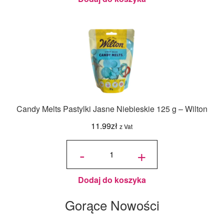
Candy Melts Pastylki Jasne Niebieskie 125 g – Wilton
11.99
zł
z Vat
ilość
Candy
-
+
Melts
Pastylki
Jasne
Niebieskie
125 g -
Wilton
Dodaj do koszyka
Gorące Nowości