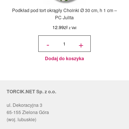
Podkład pod tort okrągły Choinki Ø 30 cm, h 1 cm –
PC Julita
12.99
zł
z Vat
ilość
Podkład
-
+
pod tort
okrągły
Choinki
Ø 30
cm, h 1
cm - PC
Julita
Dodaj do koszyka
TORCIK.NET Sp. z o.o.
ul. Dekoracyjna 3
65-155 Zielona Góra
(woj. lubuskie)