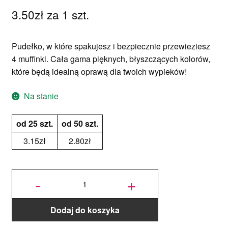
3.50
zł
za 1 szt.
Pudełko, w które spakujesz i bezpiecznie przewieziesz
4 muffinki. Cała gama pięknych, błyszczących kolorów,
które będą idealną oprawą dla twoich wypieków!
Na stanie
od 25 szt.
od 50 szt.
3.15
zł
2.80
zł
ilość
Czerwone
-
+
Pudełko
na 4
muffinki -
1 szt.
Dodaj do koszyka