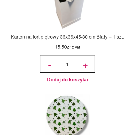
Karton na tort piętrowy 36x36x45/30 cm Biały – 1 szt.
15.50
zł
z Vat
ilość Karton
na tort
-
+
piętrowy
36x36x45/30
cm Biały - 1
szt.
Dodaj do koszyka