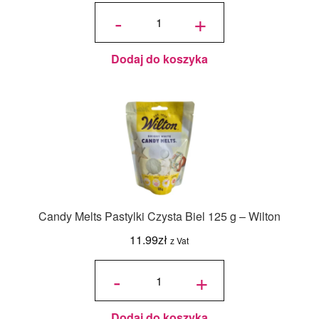
ilość
Candy
-
+
Melts
Pastylki
Białe
125 g -
Wilton
Dodaj do koszyka
Candy Melts Pastylki Czysta Biel 125 g – Wilton
11.99
zł
z Vat
ilość
Candy
-
+
Melts
Pastylki
Czysta
Biel
125 g -
Wilton
Dodaj do koszyka