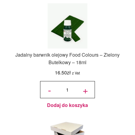
Jadalny barwnik olejowy Food Colours – Zielony
Butelkowy – 18ml
16.50
zł
z Vat
ilość
Jadalny
-
+
barwnik
olejowy
Food
Colours -
Zielony
Butelkowy
- 18ml
Dodaj do koszyka