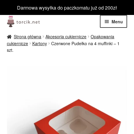
Darmowa wysyłka do paczkomatu już od 200zł
Przejdź
Przejdź
Menu
do
do
nawigacji
treści
Rozwiń
Jadalne
Strona główna
Akcesoria cukiernicze
Opakowania
menu
cukiernicze
Kartony
Czerwone Pudełko na 4 muffinki – 1
potom
Rozwiń
szt.
Niejadalne
menu
potom
Rozwiń
Barwniki spożywcze
menu
potom
Rozwiń
Tematyczne
menu
potom
Blog
Wyprzedaż
Nowości