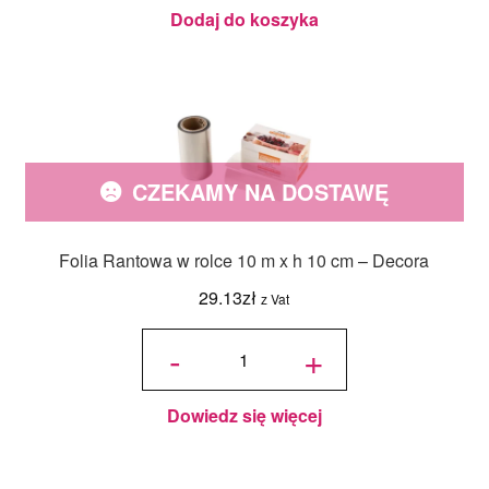
Dodaj do koszyka
CZEKAMY NA DOSTAWĘ
Folia Rantowa w rolce 10 m x h 10 cm – Decora
29.13
zł
z Vat
ilość
Folia
-
+
Rantowa
w rolce
10 m x h
10 cm -
Decora
Dowiedz się więcej