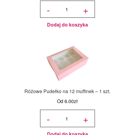
ilość
Złote
-
+
Pudełko
na 4
muffinki
- 1 szt.
Dodaj do koszyka
Różowe Pudełko na 12 muffinek – 1 szt.
Od
6.00
zł
ilość
Różowe
-
+
Pudełko
na 12
muffinek
- 1 szt.
Dodaj do koszyka