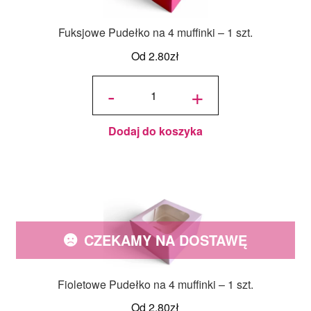
Fuksjowe Pudełko na 4 muffinki – 1 szt.
Od
2.80
zł
ilość
Fuksjowe
-
+
Pudełko
na 4
muffinki -
1 szt.
Dodaj do koszyka
CZEKAMY NA DOSTAWĘ
Fioletowe Pudełko na 4 muffinki – 1 szt.
Od
2.80
zł