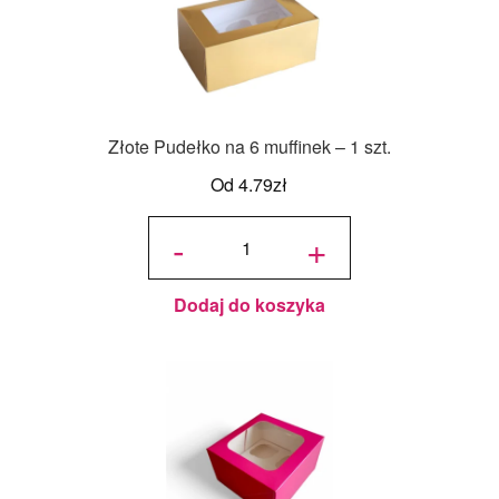
Złote Pudełko na 6 muffinek – 1 szt.
Od
4.79
zł
ilość
Złote
-
+
Pudełko
na 6
muffinek
- 1 szt.
Dodaj do koszyka