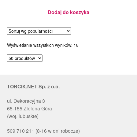
23 x 23
x 10 cm
Dodaj do koszyka
Posortowane
Wyświetlanie wszystkich wyników: 18
według
popularności
TORCIK.NET Sp. z o.o.
ul. Dekoracyjna 3
65-155 Zielona Góra
(woj. lubuskie)
509 710 211 (8-16 w dni robocze)