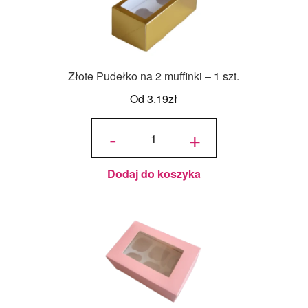
Złote Pudełko na 2 muffinki – 1 szt.
Od
3.19
zł
ilość
Złote
-
+
Pudełko
na 2
muffinki
- 1 szt.
Dodaj do koszyka