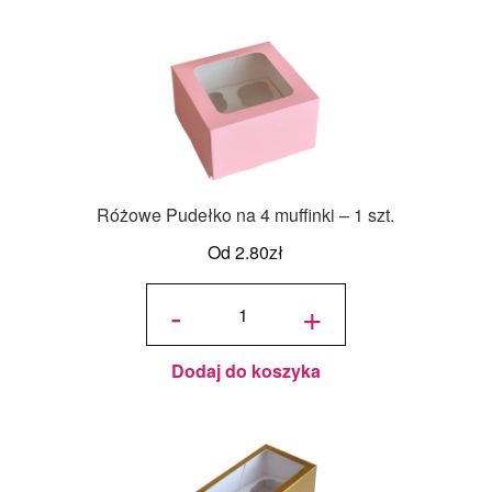
Różowe Pudełko na 4 muffinki – 1 szt.
Od
2.80
zł
ilość
Różowe
-
+
Pudełko
na 4
muffinki
- 1 szt.
Dodaj do koszyka