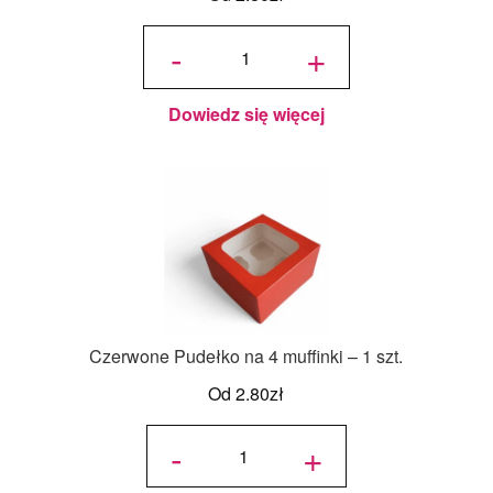
ilość
Fioletowe
-
+
Pudełko
na 4
muffinki -
1 szt.
Dowiedz się więcej
Czerwone Pudełko na 4 muffinki – 1 szt.
Od
2.80
zł
ilość
Czerwone
-
+
Pudełko
na 4
muffinki -
1 szt.