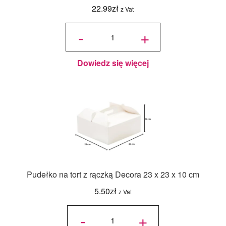
22.99
zł
z Vat
ilość Folia
Rantowa
-
+
acetatowa
PME 5m x
10cm
Dowiedz się więcej
Pudełko na tort z rączką Decora 23 x 23 x 10 cm
5.50
zł
z Vat
ilość
Pudełko
-
+
na tort z
rączką
Decora