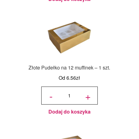
Złote Pudełko na 12 muffinek – 1 szt.
Od
6.56
zł
ilość
Złote
-
+
Pudełko
na 12
muffinek
- 1 szt.
Dodaj do koszyka