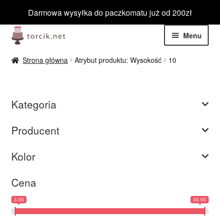
Darmowa wysyłka do paczkomatu już od 200zł
Przejdź
Przejdź
Menu
do
do
nawigacji
treści
Rozwiń
Jadalne
Strona główna
Atrybut produktu: Wysokość
10
menu
potom
Rozwiń
Niejadalne
menu
Kategoria
potom
Rozwiń
Barwniki spożywcze
menu
Producent
potom
Rozwiń
Tematyczne
menu
Kolor
potom
Blog
Cena
Wyprzedaż
3.00
30.00
Nowości