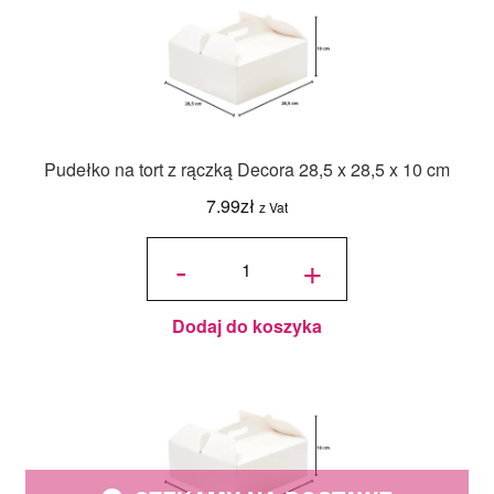
Pudełko na tort z rączką Decora 28,5 x 28,5 x 10 cm
7.99
zł
z Vat
ilość
Pudełko
-
+
na tort z
rączką
Decora
28,5 x
28,5 x
10 cm
Dodaj do koszyka