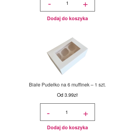
-
+
na 12
muffinek
- 1 szt.
Dodaj do koszyka
Białe Pudełko na 6 muffinek – 1 szt.
Od
3.99
zł
ilość
Białe
-
+
Pudełko
na 6
muffinek
- 1 szt.
Dodaj do koszyka