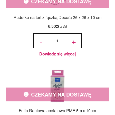
CZEKAMY NA DOSTAWĘ
Pudełko na tort z rączką Decora 26 x 26 x 10 cm
6.50
zł
z Vat
ilość
Pudełko
-
+
na tort z
rączką
Decora
26 x 26
x 10 cm
Dowiedz się więcej
CZEKAMY NA DOSTAWĘ
Folia Rantowa acetatowa PME 5m x 10cm