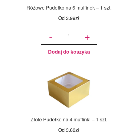
Różowe Pudełko na 6 muffinek – 1 szt.
Od
3.99
zł
ilość
Różowe
-
+
Pudełko
na 6
muffinek
- 1 szt.
Dodaj do koszyka
Złote Pudełko na 4 muffinki – 1 szt.
Od
3.60
zł