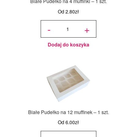
Białe Pudełko na 4 muffinki – 1 szt.
Od
2.80
zł
ilość
Białe
-
+
Pudełko
na 4
muffinki
- 1 szt.
Dodaj do koszyka
Białe Pudełko na 12 muffinek – 1 szt.
Od
6.00
zł
ilość
Białe
Pudełko