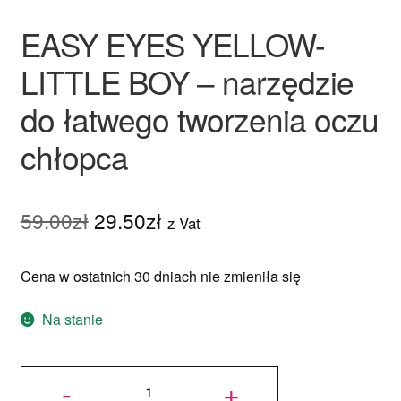
EASY EYES YELLOW-
LITTLE BOY – narzędzie
do łatwego tworzenia oczu
chłopca
Pierwotna
Aktualna
59.00
zł
29.50
zł
z Vat
cena
cena
Cena w ostatnich 30 dniach nie zmieniła się
wynosiła:
wynosi:
59.00zł.
29.50zł.
Na stanie
ilość
EASY
-
+
EYES
YELLOW-
LITTLE