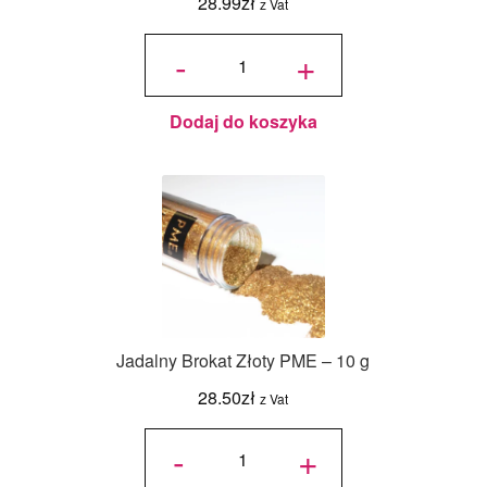
28.99
zł
z Vat
ilość
Pismaniye
-
+
o Smaku
Arbuzowym
220 g
Dodaj do koszyka
Jadalny Brokat Złoty PME – 10 g
28.50
zł
z Vat
ilość
Jadalny
-
+
Brokat
Złoty
PME -
10 g