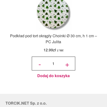
Podkład pod tort okrągły Choinki Ø 30 cm, h 1 cm –
PC Julita
12.99
zł
z Vat
ilość
Podkład
-
+
pod tort
okrągły
Choinki
Ø 30
cm, h 1
cm - PC
Julita
Dodaj do koszyka
TORCIK.NET Sp. z o.o.