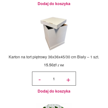
- 18ml
Dodaj do koszyka
Karton na tort piętrowy 36x36x45/30 cm Biały – 1 szt.
15.50
zł
z Vat
ilość Karton
na tort
-
+
piętrowy
36x36x45/30
cm Biały - 1
szt.
Dodaj do koszyka