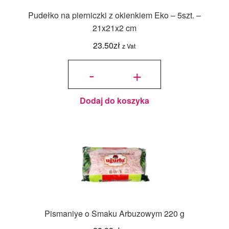
Pudełko na pierniczki z okienkiem Eko – 5szt. –
21x21x2 cm
23.50
zł
z Vat
ilość
Pudełko
-
+
na
pierniczki
z
okienkiem
Eko -
5szt. -
21x21x2
cm
Dodaj do koszyka
Pismaniye o Smaku Arbuzowym 220 g