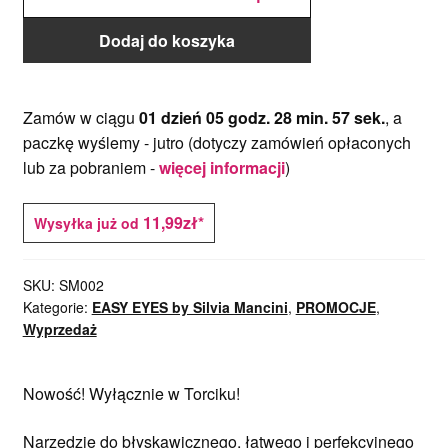
BOY -
narzędzie
do
łatwego
tworzenia
Dodaj do koszyka
oczu
chłopca
Zamów w ciągu
01 dzień 05 godz. 28 min. 57 sek.
, a
paczkę wyślemy -
jutro
(dotyczy zamówień opłaconych
lub za pobraniem -
więcej informacji
)
11,99zł*
Wysyłka już od
SKU:
SM002
Kategorie:
EASY EYES by Silvia Mancini
,
PROMOCJE
,
Wyprzedaż
Nowość! Wyłącznie w Torciku!
Narzędzie do błyskawicznego, łatwego i perfekcyjnego