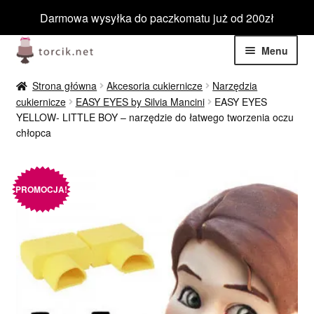
Darmowa wysyłka do paczkomatu już od 200zł
Przejdź
Przejdź
Menu
do
do
nawigacji
treści
Rozwiń
Jadalne
Strona główna
Akcesoria cukiernicze
Narzędzia
menu
cukiernicze
EASY EYES by Silvia Mancini
EASY EYES
potom
Rozwiń
YELLOW- LITTLE BOY – narzędzie do łatwego tworzenia oczu
Niejadalne
chłopca
menu
potom
Rozwiń
Barwniki spożywcze
menu
potom
PROMOCJA!
Rozwiń
Tematyczne
menu
potom
Blog
Wyprzedaż
Nowości