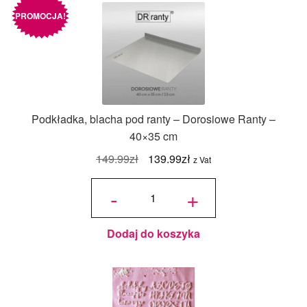
PROMOCJA!
Podkładka, blacha pod ranty – Dorosiowe Ranty –
40×35 cm
Pierwotna
Aktualna
149.99
zł
139.99
zł
z Vat
cena
cena
ilość
Podkładka,
-
+
blacha pod
wynosiła:
wynosi:
ranty -
Dorosiowe
Ranty -
149.99zł.
139.99zł.
40x35 cm
Dodaj do koszyka