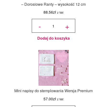
– Dorosiowe Ranty – wysokość 12 cm
88.56
zł
z Vat
ilość Rant
- Kwadrat
-
+
25x25 cm-
do
pieczenia
tortów i
ciast -
Dorosiowe
Ranty -
wysokość
Dodaj do koszyka
12 cm
Mini napisy do stemplowania Wersja Premium
57.00
zł
z Vat
ilość Mini