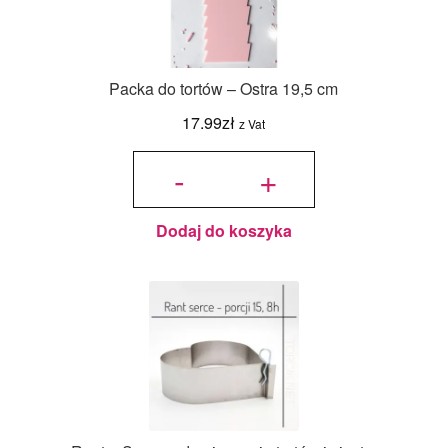
Packa do tortów – Ostra 19,5 cm
17.99
zł
z Vat
ilość
Packa
-
+
do
tortów
-
Ostra
19,5
cm
Dodaj do koszyka