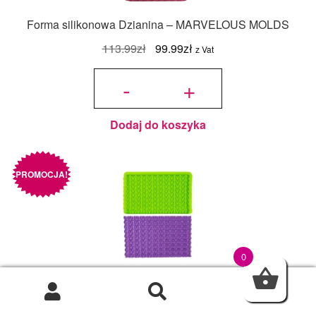
Forma silikonowa Dzianina – MARVELOUS MOLDS
Pierwotna
Aktualna
113.99
zł
99.99
zł
z Vat
cena
cena
ilość Forma
silikonowa
-
+
Dzianina -
wynosiła:
wynosi:
MARVELOUS
MOLDS
113.99zł.
99.99zł.
Dodaj do koszyka
PROMOCJA!
0
Forma silikonowa Dzianina Oczka – MARVELOUS
0
MOLDS