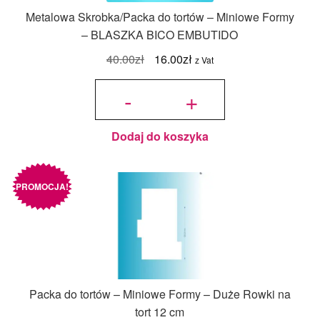
Metalowa Skrobka/Packa do tortów – Miniowe Formy
– BLASZKA BICO EMBUTIDO
Pierwotna
Aktualna
40.00
zł
16.00
zł
z Vat
cena
cena
ilość Metalowa
Skrobka/Packa
-
+
do tortów -
wynosiła:
wynosi:
Miniowe
Formy -
BLASZKA
40.00zł.
16.00zł.
BICO
EMBUTIDO
Dodaj do koszyka
PROMOCJA!
Packa do tortów – Miniowe Formy – Duże Rowki na
tort 12 cm