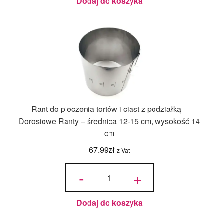
Dodaj do koszyka
Rant do pieczenia tortów i ciast z podziałką –
Dorosiowe Ranty – średnica 12-15 cm, wysokość 14
cm
67.99
zł
z Vat
ilość Rant
do
-
+
pieczenia
tortów i
ciast z
podziałką
-
Dorosiowe
Ranty -
średnica
Dodaj do koszyka
12-15 cm,
wysokość
14 cm