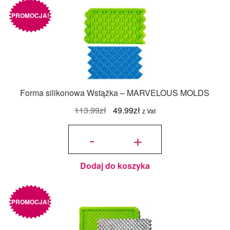
PROMOCJA!
Forma silikonowa Wstążka – MARVELOUS MOLDS
Pierwotna
Aktualna
113.99
zł
49.99
zł
z Vat
cena
cena
ilość Forma
silikonowa
-
+
Wstążka -
wynosiła:
wynosi:
MARVELOUS
MOLDS
113.99zł.
49.99zł.
Dodaj do koszyka
PROMOCJA!