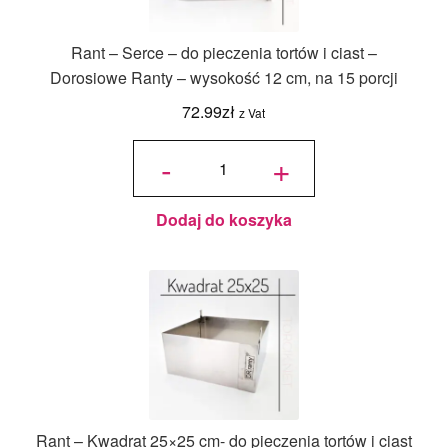
Rant – Serce – do pieczenia tortów i ciast –
Dorosiowe Ranty – wysokość 12 cm, na 15 porcji
72.99
zł
z Vat
ilość Rant
- Serce -
-
+
do
pieczenia
tortów i
ciast -
Dorosiowe
Ranty -
wysokość
12 cm, na
Dodaj do koszyka
15 porcji
Rant – Kwadrat 25×25 cm- do pieczenia tortów i ciast