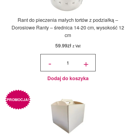
Rant do pieczenia małych tortów z podziałką –
Dorosiowe Ranty – średnica 14-20 cm, wysokość 12
cm
59.99
zł
z Vat
ilość Rant
do
-
+
pieczenia
małych
tortów z
podziałką
-
Dorosiowe
Ranty -
średnica
Dodaj do koszyka
14-20 cm,
wysokość
12 cm
PROMOCJA!