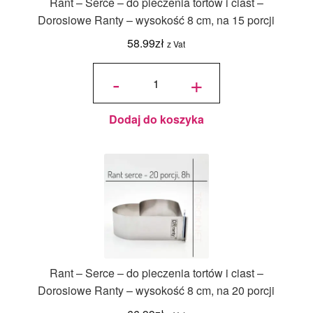
Rant – Serce – do pieczenia tortów i ciast –
Dorosiowe Ranty – wysokość 8 cm, na 15 porcji
58.99
zł
z Vat
ilość Rant
- Serce -
-
+
do
pieczenia
tortów i
ciast -
Dorosiowe
Ranty -
wysokość
8 cm, na
Dodaj do koszyka
15 porcji
Rant – Serce – do pieczenia tortów i ciast –
Dorosiowe Ranty – wysokość 8 cm, na 20 porcji