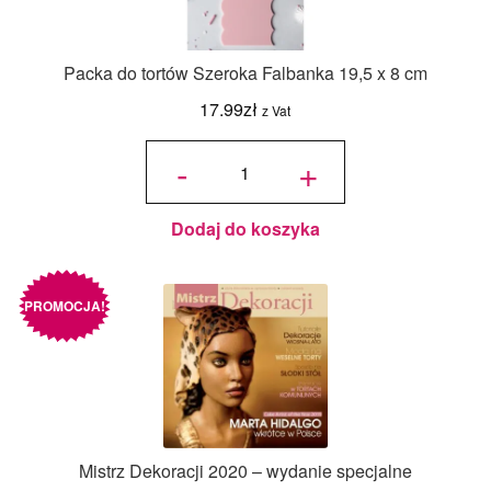
Packa do tortów Szeroka Falbanka 19,5 x 8 cm
17.99
zł
z Vat
ilość
Packa
-
+
do tortów
Szeroka
Falbanka
19,5 x 8
cm
Dodaj do koszyka
PROMOCJA!
Mistrz Dekoracji 2020 – wydanie specjalne