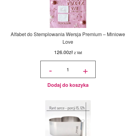
Alfabet do Stemplowania Wersja Premium – Miniowe
Love
126.00
zł
z Vat
ilość Alfabet
do
-
+
Stemplowania
Wersja
Premium -
Miniowe Love
Dodaj do koszyka