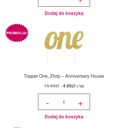
- 15 x
9,9 cm -
Biały
Dodaj do koszyka
PROMOCJA!
Topper One, Złoty – Anniversary House
Pierwotna
Aktualna
15.49
zł
4.99
zł
z Vat
cena
cena
ilość
Topper
-
+
One, Złoty -
wynosiła:
wynosi:
Anniversary
House
15.49zł.
4.99zł.
Dodaj do koszyka