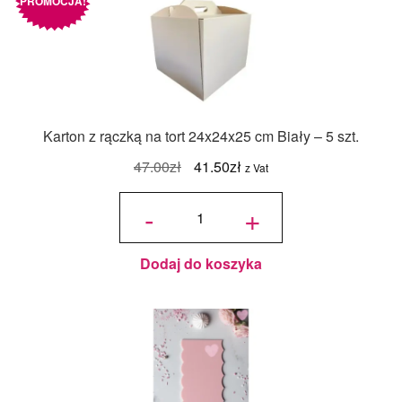
PROMOCJA!
Karton z rączką na tort 24x24x25 cm Biały – 5 szt.
Pierwotna
Aktualna
47.00
zł
41.50
zł
z Vat
cena
cena
ilość
Karton z
-
+
rączką na
wynosiła:
wynosi:
tort
24x24x25
cm Biały
47.00zł.
41.50zł.
- 5 szt.
Dodaj do koszyka