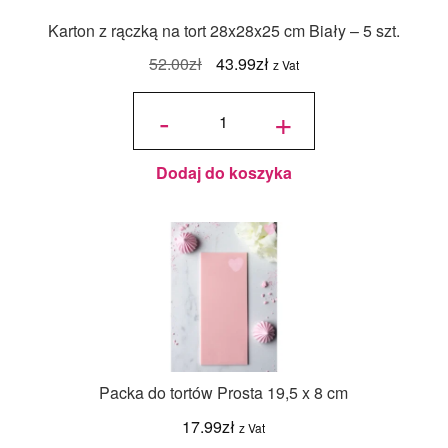
Karton z rączką na tort 28x28x25 cm Biały – 5 szt.
Pierwotna
Aktualna
52.00
zł
43.99
zł
z Vat
cena
cena
ilość
Karton z
-
+
rączką na
wynosiła:
wynosi:
tort
28x28x25
cm Biały
52.00zł.
43.99zł.
- 5 szt.
Dodaj do koszyka
Packa do tortów Prosta 19,5 x 8 cm
17.99
zł
z Vat