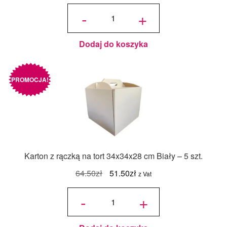
ilość
Packa
-
+
do
tortów
Prosta
19,5 x
8 cm
Dodaj do koszyka
PROMOCJA!
Karton z rączką na tort 34x34x28 cm Biały – 5 szt.
Pierwotna
Aktualna
64.50
zł
51.50
zł
z Vat
cena
cena
ilość
Karton z
-
+
rączką na
wynosiła:
wynosi:
tort
34x34x28
cm Biały
64.50zł.
51.50zł.
- 5 szt.