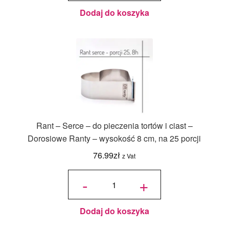
- PC
Julita
Dodaj do koszyka
Rant – Serce – do pieczenia tortów i ciast –
Dorosiowe Ranty – wysokość 8 cm, na 25 porcji
76.99
zł
z Vat
ilość Rant
- Serce -
-
+
do
pieczenia
tortów i
ciast -
Dorosiowe
Ranty -
wysokość
8 cm, na
Dodaj do koszyka
25 porcji