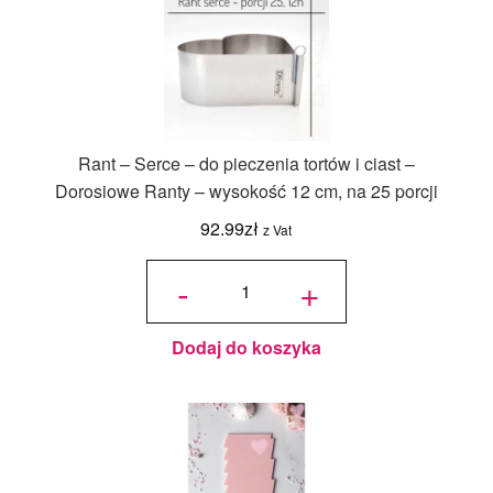
Rant – Serce – do pieczenia tortów i ciast –
Dorosiowe Ranty – wysokość 12 cm, na 25 porcji
92.99
zł
z Vat
ilość Rant
- Serce -
-
+
do
pieczenia
tortów i
ciast -
Dorosiowe
Ranty -
wysokość
12 cm, na
Dodaj do koszyka
25 porcji