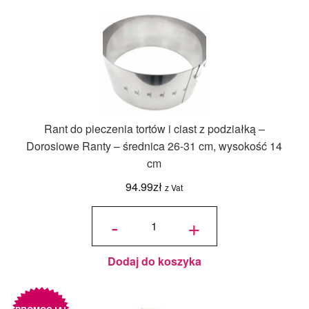
Rant do pieczenia tortów i ciast z podziałką –
Dorosiowe Ranty – średnica 26-31 cm, wysokość 14
cm
94.99
zł
z Vat
ilość Rant
do
-
+
pieczenia
tortów i
ciast z
podziałką
-
Dorosiowe
Ranty -
średnica
Dodaj do koszyka
26-31 cm,
wysokość
14 cm