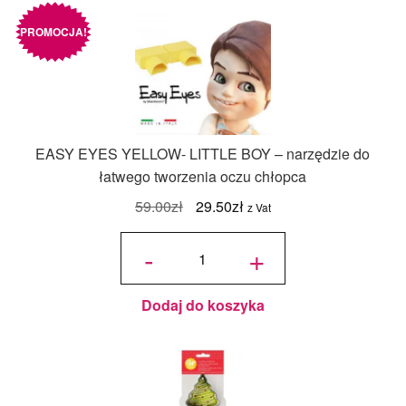
PROMOCJA!
EASY EYES YELLOW- LITTLE BOY – narzędzie do
łatwego tworzenia oczu chłopca
Pierwotna
Aktualna
59.00
zł
29.50
zł
z Vat
cena
cena
ilość
EASY
-
+
EYES
wynosiła:
wynosi:
YELLOW-
LITTLE
BOY -
59.00zł.
29.50zł.
narzędzie
do
łatwego
tworzenia
Dodaj do koszyka
oczu
chłopca