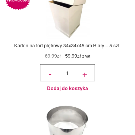
PROMOCJA!
Karton na tort piętrowy 34x34x45 cm Biały – 5 szt.
Pierwotna
Aktualna
69.99
zł
59.99
zł
z Vat
cena
cena
ilość
Karton na
-
+
tort
wynosiła:
wynosi:
piętrowy
34x34x45
cm Biały
69.99zł.
59.99zł.
- 5 szt.
Dodaj do koszyka