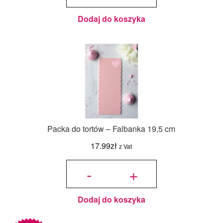
szt.
Dodaj do koszyka
Packa do tortów – Falbanka 19,5 cm
17.99
zł
z Vat
ilość
Packa
-
+
do tortów
-
Falbanka
19,5 cm
Dodaj do koszyka