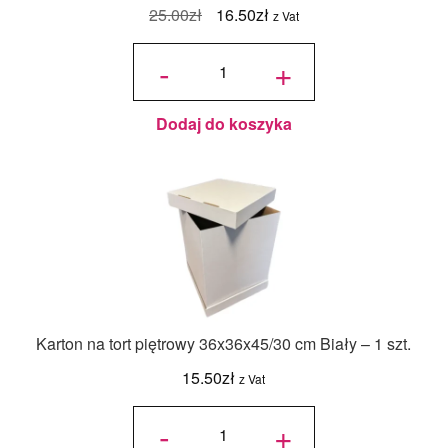
Pierwotna
Aktualna
25.00
zł
16.50
zł
z Vat
cena
cena
ilość
Mistrz
-
+
Dekoracji
wynosiła:
wynosi:
2020 -
wydanie
specjalne
25.00zł.
16.50zł.
Dodaj do koszyka
Karton na tort piętrowy 36x36x45/30 cm Biały – 1 szt.
15.50
zł
z Vat
ilość Karton
na tort
-
+
piętrowy
36x36x45/30
cm Biały - 1