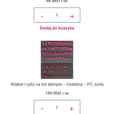
66.99
zł
z Vat
ilość Rant
- Serce -
-
+
do
pieczenia
tortów i
ciast -
Dorosiowe
Ranty -
wysokość
8 cm, na
Dodaj do koszyka
20 porcji
Alfabet i cyfry na tort stemple – Ozdobny – PC Julita
150.00
zł
z Vat
ilość
Alfabet i
-
+
cyfry na
tort
stemple
-
Ozdobny