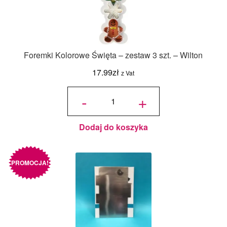
Foremki Kolorowe Święta – zestaw 3 szt. – Wilton
17.99
zł
z Vat
ilość
Foremki
-
+
Kolorowe
Święta -
zestaw 3
szt. -
Wilton
Dodaj do koszyka
PROMOCJA!