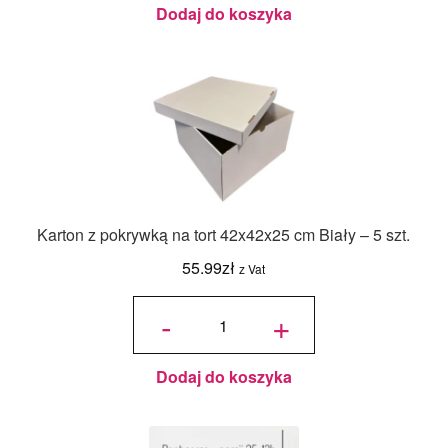
wysokość
8 cm, na
Dodaj do koszyka
10 porcji
Karton z pokrywką na tort 42x42x25 cm Biały – 5 szt.
55.99
zł
z Vat
ilość
Karton z
-
+
pokrywką
na tort
42x42x25
cm Biały
- 5 szt.
Dodaj do koszyka