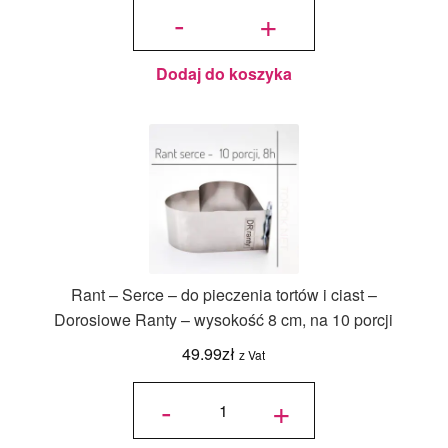
napisy do
-
+
stemplowania
Wersja
Premium
Dodaj do koszyka
Rant – Serce – do pieczenia tortów i ciast –
Dorosiowe Ranty – wysokość 8 cm, na 10 porcji
49.99
zł
z Vat
ilość Rant
- Serce -
-
+
do
pieczenia
tortów i
ciast -
Dorosiowe
Ranty -