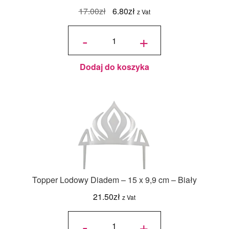
Pierwotna
Aktualna
17.00
zł
6.80
zł
z Vat
cena
cena
ilość
Packa
-
+
do
wynosiła:
wynosi:
tortów -
Miniowe
Formy -
17.00zł.
6.80zł.
Duże
Rowki
na tort
12 cm
Dodaj do koszyka
Topper Lodowy Diadem – 15 x 9,9 cm – Biały
21.50
zł
z Vat
ilość
Topper
-
+
Lodowy
Diadem