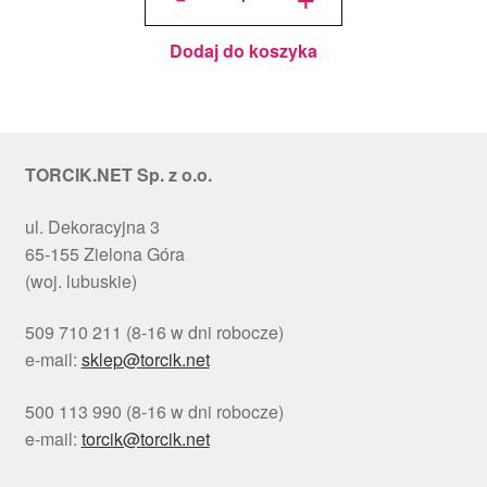
Choinki
Ø 30
cm, h 1
cm - PC
Julita
Dodaj do koszyka
TORCIK.NET Sp. z o.o.
ul. Dekoracyjna 3
65-155 Zielona Góra
(woj. lubuskie)
509 710 211 (8-16 w dni robocze)
e-mail:
sklep@torcik.net
500 113 990 (8-16 w dni robocze)
e-mail:
torcik@torcik.net