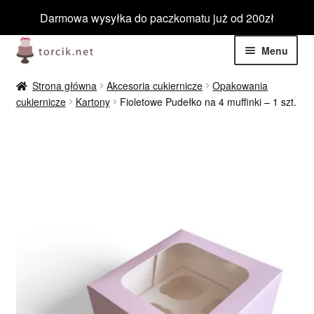
Darmowa wysyłka do paczkomatu już od 200zł
Przejdź
Przejdź
Menu
do
do
nawigacji
treści
Rozwiń
Jadalne
Strona główna
Akcesoria cukiernicze
Opakowania
menu
cukiernicze
Kartony
Fioletowe Pudełko na 4 muffinki – 1 szt.
potom
Rozwiń
Niejadalne
menu
potom
Rozwiń
Barwniki spożywcze
menu
potom
Rozwiń
Tematyczne
menu
potom
Blog
Wyprzedaż
Nowości