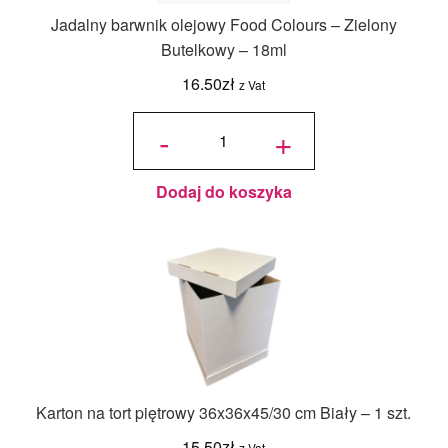
Jadalny barwnik olejowy Food Colours – Zielony
Butelkowy – 18ml
16.50
zł
z Vat
ilość
Jadalny
-
+
barwnik
olejowy
Food
Colours -
Zielony
Butelkowy
- 18ml
Dodaj do koszyka
Karton na tort piętrowy 36x36x45/30 cm Biały – 1 szt.
15.50
zł
z Vat