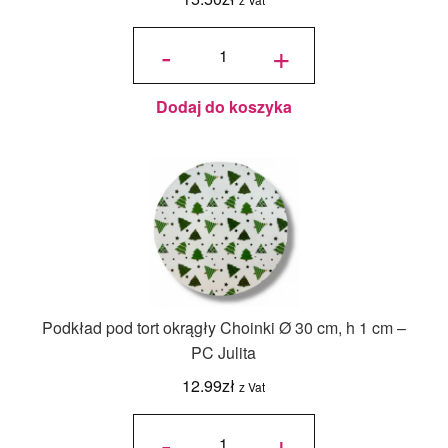
ilość Karton
na tort
-
+
piętrowy
36x36x45/30
cm Biały - 1
szt.
Dodaj do koszyka
Podkład pod tort okrągły Choinki Ø 30 cm, h 1 cm –
PC Julita
12.99
zł
z Vat
ilość
Podkład
-
+
pod tort
okrągły