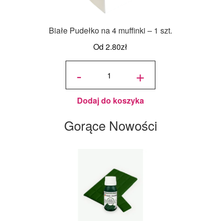
Białe Pudełko na 4 muffinki – 1 szt.
Od
2.80
zł
ilość
Białe
-
+
Pudełko
na 4
muffinki
- 1 szt.
Dodaj do koszyka
Gorące Nowości