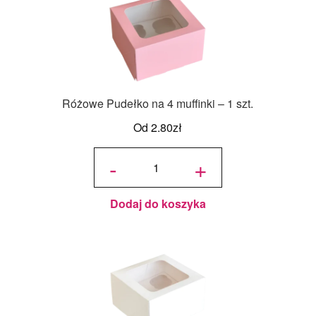
Różowe Pudełko na 4 muffinki – 1 szt.
Od
2.80
zł
ilość
Różowe
-
+
Pudełko
na 4
muffinki
- 1 szt.
Dodaj do koszyka