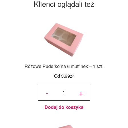
Klienci oglądali też
Różowe Pudełko na 6 muffinek – 1 szt.
Od
3.99
zł
ilość
Różowe
-
+
Pudełko
na 6
muffinek
- 1 szt.
Dodaj do koszyka