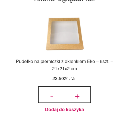
Pudełko na pierniczki z okienkiem Eko – 5szt. –
21x21x2 cm
23.50
zł
z Vat
ilość
Pudełko
-
+
na
pierniczki
z
okienkiem
Eko -
5szt. -
21x21x2
cm
Dodaj do koszyka