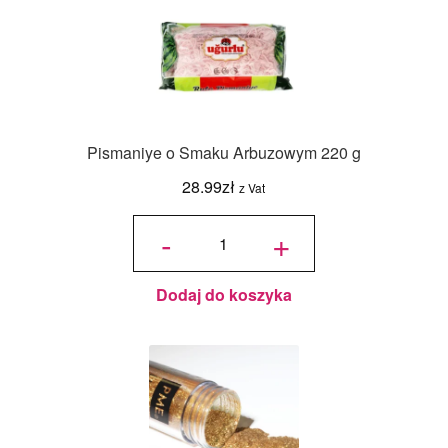
Pismaniye o Smaku Arbuzowym 220 g
28.99
zł
z Vat
ilość
Pismaniye
-
+
o Smaku
Arbuzowym
220 g
Dodaj do koszyka