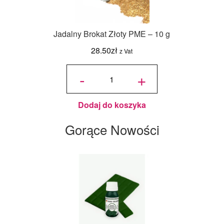
Jadalny Brokat Złoty PME – 10 g
28.50
zł
z Vat
ilość
Jadalny
-
+
Brokat
Złoty
PME -
10 g
Dodaj do koszyka
Gorące Nowości