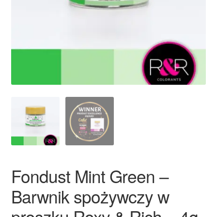
Ozdoby na tort weselny
Fondust Mint Green –
Barwnik spożywczy w
proszku Roxy & Rich – 4g