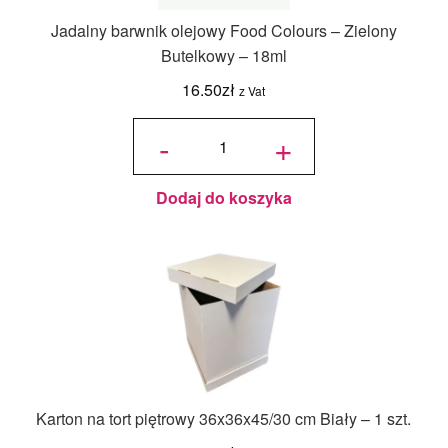
Jadalny barwnik olejowy Food Colours – Zielony
Butelkowy – 18ml
16.50
zł
z Vat
ilość
Jadalny
-
+
barwnik
olejowy
Food
Colours -
Zielony
Butelkowy
- 18ml
Dodaj do koszyka
Karton na tort piętrowy 36x36x45/30 cm Biały – 1 szt.