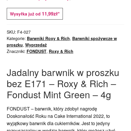
11,99zł*
Wysyłka już od
SKU:
F4-027
Kategorie:
Barwniki Roxy & Rich
,
Barwniki spożywcze w
proszku
,
Wyprzedaż
Znaczniki:
FONDUST
,
Roxy & Rich
Jadalny barwnik w proszku
bez E171 – Roxy & Rich –
Fondust Mint Green – 4g
FONDUST – barwnik, który zdobył nagrodę
Doskonałość Roku na Cake International 2022, to
wyjątkowy barwnik dla cukierników. Jest to jedyny
rozpuszczalny w wodzie barwnik, który możesz użyć