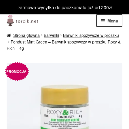
Darmowa wysyłka do paczkomatu już od 200zł
Przejdź
Przejdź
Menu
do
do
nawigacji
treści
Rozwiń
Jadalne
Strona główna
Barwniki
Barwniki spożywcze w proszku
menu
Fondust Mint Green – Barwnik spożywczy w proszku Roxy &
potom
Rozwiń
Rich – 4g
Niejadalne
menu
potom
Rozwiń
Barwniki spożywcze
menu
PROMOCJA!
potom
Rozwiń
Tematyczne
menu
potom
Blog
Wyprzedaż
Nowości