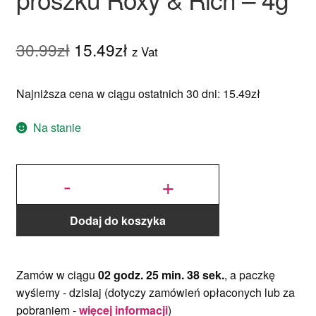
Pierwotna
Aktualna
30.99
zł
15.49
zł
z Vat
cena
cena
Najniższa cena w ciągu ostatnich 30 dni:
15.49
zł
wynosiła:
wynosi:
30.99zł.
15.49zł.
Na stanie
ilość
Fondust
-
+
Mint Green
- Barwnik
spożywczy
w proszku
Roxy &
Rich - 4g
Dodaj do koszyka
Zamów w ciągu
02 godz. 25 min. 37 sek.
, a paczkę
wyślemy -
dzisiaj
(dotyczy zamówień opłaconych lub za
pobraniem -
więcej informacji
)