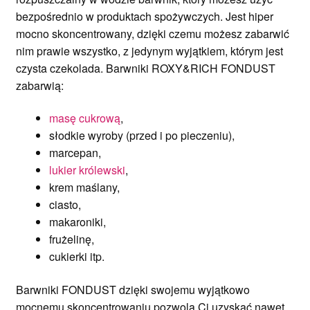
bezpośrednio w produktach spożywczych. Jest hiper
mocno skoncentrowany, dzięki czemu
możesz zabarwić
nim prawie wszystko, z jedynym wyjątkiem, którym jest
czysta czekolada. Barwniki ROXY&RICH FONDUST
zabarwią:
masę cukrową
,
słodkie wyroby (przed i po pieczeniu),
marcepan,
lukier królewski
,
krem maślany,
ciasto,
makaroniki,
frużelinę,
cukierki itp.
Barwniki FONDUST dzięki swojemu wyjątkowo
mocnemu skoncentrowaniu pozwolą Ci uzyskać nawet