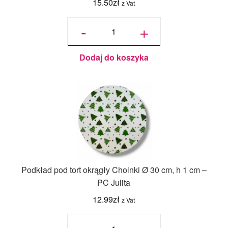
15.50
zł
z Vat
ilość Karton
na tort
-
+
piętrowy
36x36x45/30
cm Biały - 1
szt.
Dodaj do koszyka
Podkład pod tort okrągły Choinki Ø 30 cm, h 1 cm –
PC Julita
12.99
zł
z Vat
ilość
Podkład
pod tort
okrągły