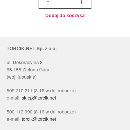
-
+
Choinki
Ø 30
cm, h 1
cm - PC
Julita
Dodaj do koszyka
TORCIK.NET Sp. z o.o.
ul. Dekoracyjna 3
65-155 Zielona Góra
(woj. lubuskie)
509 710 211 (8-16 w dni robocze)
e-mail:
sklep@torcik.net
500 113 990 (8-16 w dni robocze)
e-mail:
torcik@torcik.net