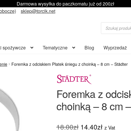
Darmowa wysyłka do paczkomatu już od 200zł
robocze)
sklep@torcik.net
Wyszukiwarka
produktów
i spożywcze
Tematyczne
Blog
Wyprzedaż
enie
Foremka z odciskiem Płatek śniegu z choinką – 8 cm – Städter
Foremka z odcisk
choinką – 8 cm –
Pierwotna
Aktualna
18.00
zł
14.40
zł
z Vat