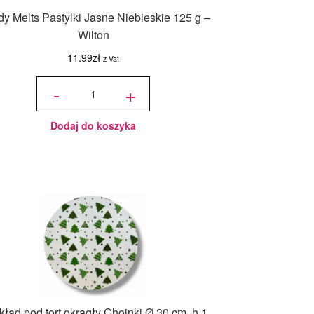
y Melts Pastylki Jasne Niebieskie 125 g –
Wilton
11.99
zł
z Vat
ilość
Candy
-
+
Melts
Pastylki
Jasne
Niebieskie
125 g -
Wilton
Dodaj do koszyka
ład pod tort okrągły Choinki Ø 30 cm, h 1