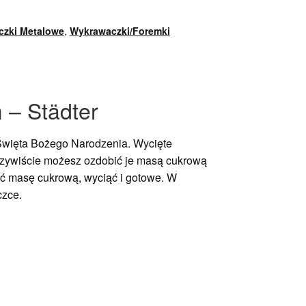
zki Metalowe
,
Wykrawaczki/Foremki
 – Städter
 Święta Bożego Narodzenia. Wycięte
Oczywiście możesz ozdobić je masą cukrową
ać masę cukrową, wyciąć i gotowe. W
czce.