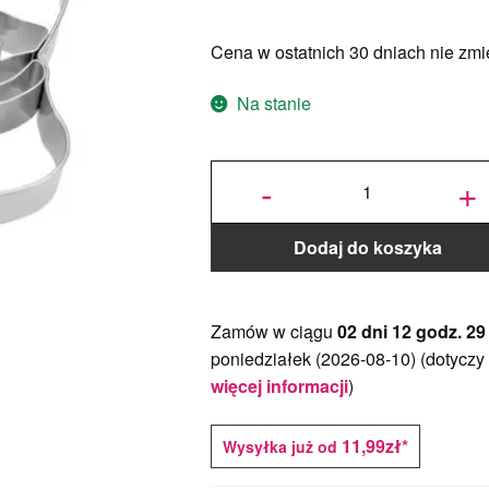
cena
cena
Cena w ostatnich 30 dniach nie zmie
wynosiła:
wynosi:
18.00zł.
14.40zł.
Na stanie
ilość
Foremka
-
+
z
odciskiem
Płatek
śniegu z
choinką -
8 cm -
Städter
Dodaj do koszyka
Zamów w ciągu
02 dni 12 godz. 29
poniedziałek (2026-08-10)
(dotyczy
więcej informacji
)
11,99zł*
Wysyłka już od