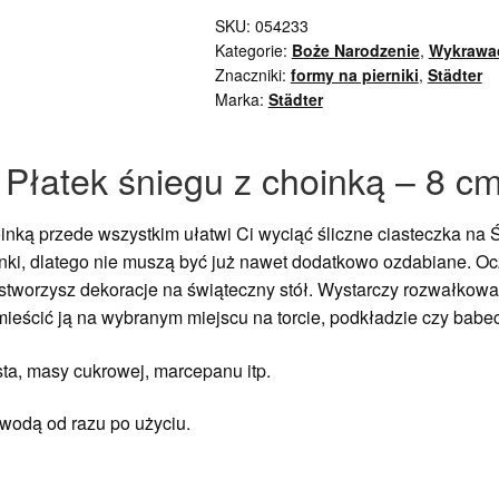
SKU:
054233
Kategorie:
Boże Narodzenie
,
Wykrawac
Znaczniki:
formy na pierniki
,
Städter
Marka:
Städter
Płatek śniegu z choinką – 8 cm
inką przede wszystkim ułatwi Ci wyciąć śliczne ciasteczka na
inki, dlatego nie muszą być już nawet dodatkowo ozdabiane. 
 stworzysz dekoracje na świąteczny stół. Wystarczy rozwałkow
mieścić ją na wybranym miejscu na torcie, podkładzie czy babe
ta, masy cukrowej, marcepanu itp.
odą od razu po użyciu.