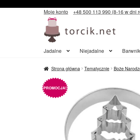
Moje konto
+48 500 113 990 (8-16 w dni 
Przejdź
Przejdź
do
do
nawigacji
treści
Jadalne
Niejadalne
Barwnik
Strona główna
Tematycznie
Boże Narodz
PROMOCJA!