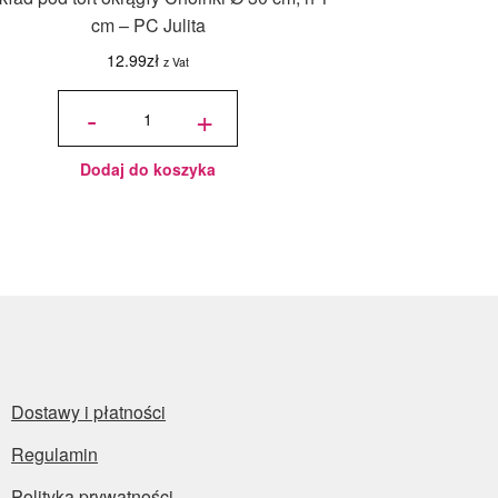
cm – PC Julita
12.99
zł
z Vat
ilość
Podkład
-
+
pod tort
okrągły
Choinki
Ø 30
cm, h 1
cm - PC
Julita
Dodaj do koszyka
Dostawy i płatności
Regulamin
Polityka prywatności