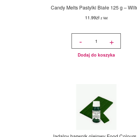
Candy Melts Pastylki Białe 125 g – Wil
11.99
zł
z Vat
ilość
Candy
-
+
Melts
Pastylki
Białe
125 g -
Wilton
Dodaj do koszyka
Jadalny barwnik olejowy Food Colours