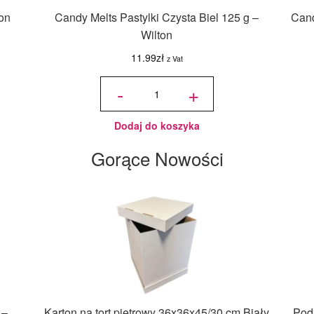
ton
Candy Melts Pastylki Czysta Biel 125 g –
Cand
Wilton
11.99
zł
z Vat
ilość
Candy
-
+
Melts
Pastylki
Czysta
Biel
125 g -
Wilton
Dodaj do koszyka
Gorące Nowości
 –
Karton na tort piętrowy 36x36x45/30 cm Biały
Podk