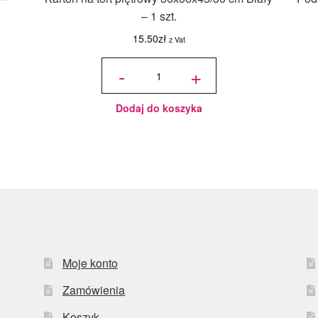
– 1 szt.
15.50
zł
z Vat
ilość Karton
na tort
-
+
piętrowy
36x36x45/30
cm Biały - 1
szt.
Dodaj do koszyka
Moje konto
Zamówienia
Koszyk