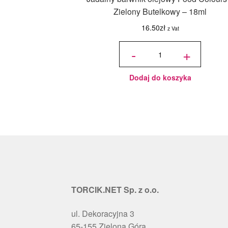
Zielony Butelkowy – 18ml
16.50
zł
z Vat
ilość
Jadalny
-
+
barwnik
olejowy
Food
Colours -
Zielony
Butelkowy
- 18ml
Dodaj do koszyka
TORCIK.NET Sp. z o.o.
ul. Dekoracyjna 3
65-155 Zielona Góra