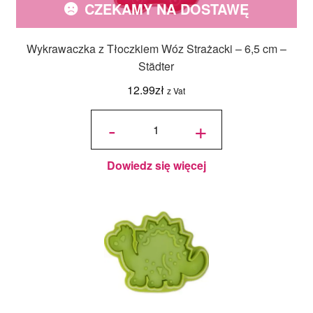
CZEKAMY NA DOSTAWĘ
Wykrawaczka z Tłoczkiem Wóz Strażacki – 6,5 cm –
Städter
12.99
zł
z Vat
ilość
Wykrawaczka
-
+
z Tłoczkiem
Wóz
Strażacki -
6,5 cm -
Städter
Dowiedz się więcej