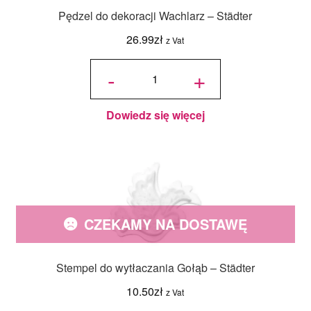
Pędzel do dekoracji Wachlarz – Städter
26.99
zł
z Vat
ilość
Pędzel
-
+
do
dekoracji
Wachlarz
- Städter
Dowiedz się więcej
CZEKAMY NA DOSTAWĘ
Stempel do wytłaczania Gołąb – Städter
10.50
zł
z Vat