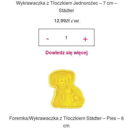
Wykrawaczka z Tłoczkiem Jednorożec – 7 cm –
Städter
12.99
zł
z Vat
ilość
Wykrawaczka
-
+
z Tłoczkiem
Jednorożec -
7 cm - Städter
Dowiedz się więcej
Foremka/Wykrawaczka z Tłoczkiem Städter – Pies – 6
cm