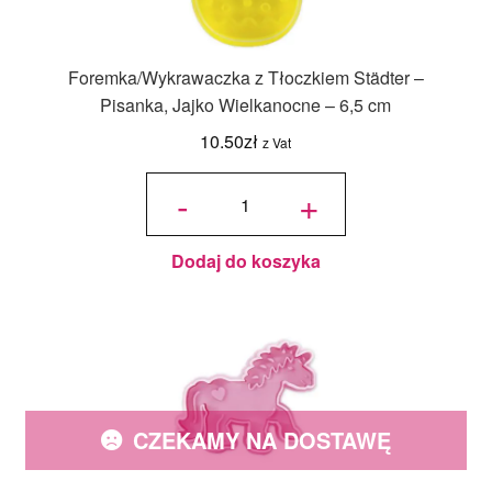
Foremka/Wykrawaczka z Tłoczkiem Städter –
Pisanka, Jajko Wielkanocne – 6,5 cm
10.50
zł
z Vat
ilość
Foremka/Wykrawaczka
-
+
z Tłoczkiem Städter -
Pisanka, Jajko
Wielkanocne - 6,5 cm
Dodaj do koszyka
CZEKAMY NA DOSTAWĘ