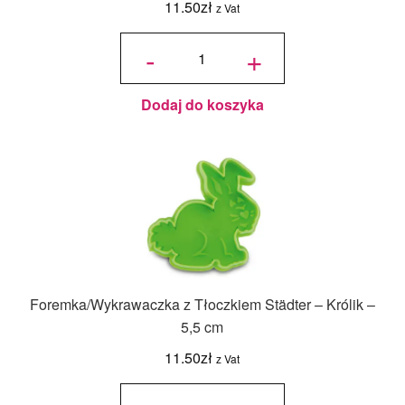
11.50
zł
z Vat
ilość
Foremka/Wykrawaczka
-
+
z Tłoczkiem Städter -
Owca - 6 cm
Dodaj do koszyka
Foremka/Wykrawaczka z Tłoczkiem Städter – Królik –
5,5 cm
11.50
zł
z Vat
ilość
Foremka/Wykrawaczka
z Tłoczkiem Städter -