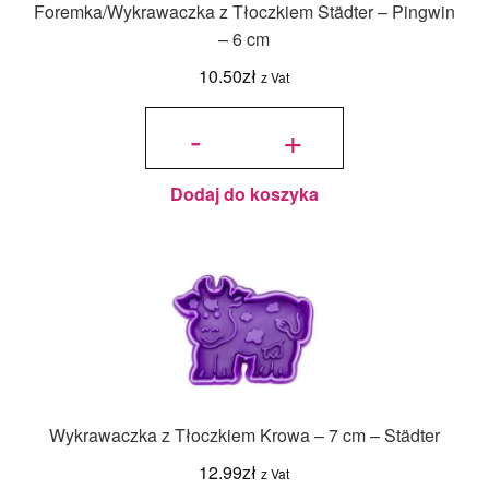
Foremka/Wykrawaczka z Tłoczkiem Städter – Pingwin
– 6 cm
10.50
zł
z Vat
ilość
Foremka/Wykrawaczka
-
+
z Tłoczkiem Städter -
Pingwin - 6 cm
Dodaj do koszyka
Wykrawaczka z Tłoczkiem Krowa – 7 cm – Städter
12.99
zł
z Vat