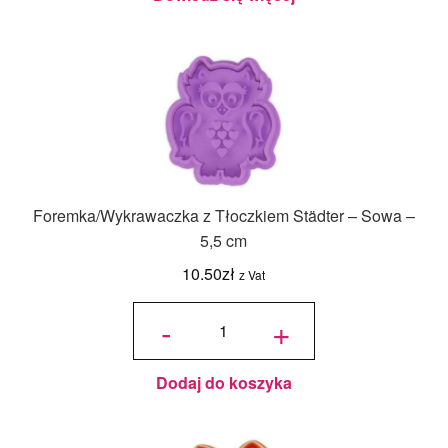
Foremka/Wykrawaczka z Tłoczkiem Städter – Sowa –
5,5 cm
10.50
zł
z Vat
ilość
Foremka/Wykrawaczka
-
+
z Tłoczkiem Städter -
Sowa - 5,5 cm
Dodaj do koszyka