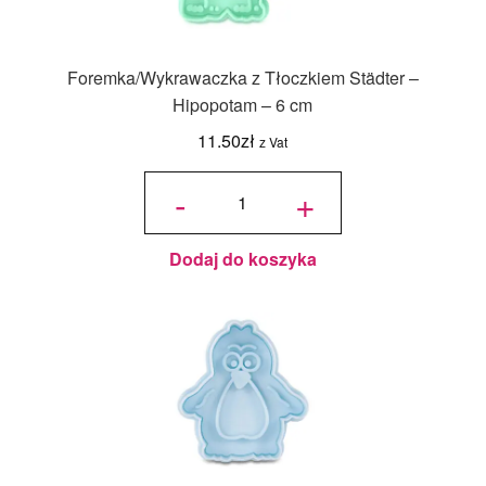
Foremka/Wykrawaczka z Tłoczkiem Städter –
Hipopotam – 6 cm
11.50
zł
z Vat
ilość
Foremka/Wykrawaczka
-
+
z Tłoczkiem Städter -
Hipopotam - 6 cm
Dodaj do koszyka