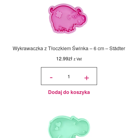
Wykrawaczka z Tłoczkiem Świnka – 6 cm – Städter
12.99
zł
z Vat
ilość
Wykrawaczka
-
+
z Tłoczkiem
Świnka - 6
cm - Städter
Dodaj do koszyka