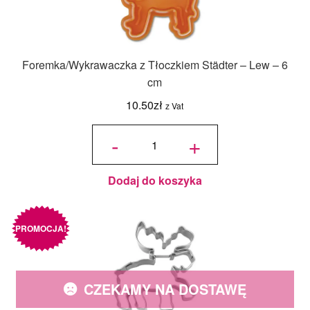
Foremka/Wykrawaczka z Tłoczkiem Städter – Lew – 6
cm
10.50
zł
z Vat
ilość
Foremka/Wykrawaczka
-
+
z Tłoczkiem Städter -
Lew - 6 cm
Dodaj do koszyka
PROMOCJA!
CZEKAMY NA DOSTAWĘ