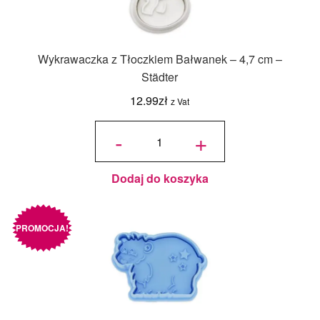
Wykrawaczka z Tłoczkiem Bałwanek – 4,7 cm –
Städter
12.99
zł
z Vat
ilość
Wykrawaczka
-
+
z Tłoczkiem
Bałwanek -
4,7 cm -
Städter
Dodaj do koszyka
PROMOCJA!