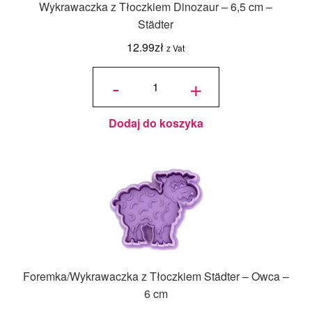
Wykrawaczka z Tłoczkiem Dinozaur – 6,5 cm –
Städter
12.99
zł
z Vat
ilość
Wykrawaczka
-
+
z Tłoczkiem
Dinozaur -
6,5 cm -
Städter
Dodaj do koszyka
Foremka/Wykrawaczka z Tłoczkiem Städter – Owca –
6 cm