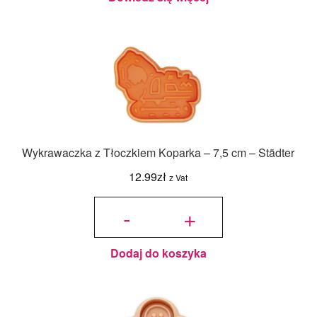
Wykrawaczka z Tłoczkiem Koparka – 7,5 cm – Städter
12.99
zł
z Vat
ilość
Wykrawaczka
-
+
z Tłoczkiem
Koparka - 7,5
cm - Städter
Dodaj do koszyka