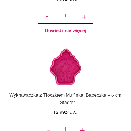
ilość
Pędzle
-
+
do
dekoracji
2,6,12 -
3 szt. -
Städter
Dowiedz się więcej
Wykrawaczka z Tłoczkiem Muffinka, Babeczka – 6 cm
– Städter
12.99
zł
z Vat
ilość
Wykrawaczka
-
+
z Tłoczkiem
Muffinka,
Babeczka - 6