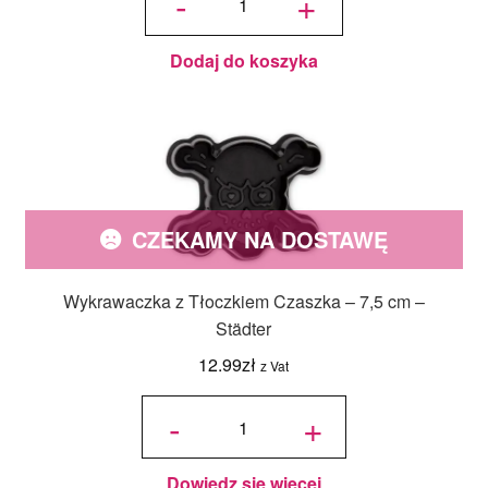
-
+
Królik - 5,5 cm
Dodaj do koszyka
CZEKAMY NA DOSTAWĘ
Wykrawaczka z Tłoczkiem Czaszka – 7,5 cm –
Städter
12.99
zł
z Vat
ilość
Wykrawaczka
-
+
z Tłoczkiem
Czaszka - 7,5
cm - Städter
Dowiedz się więcej