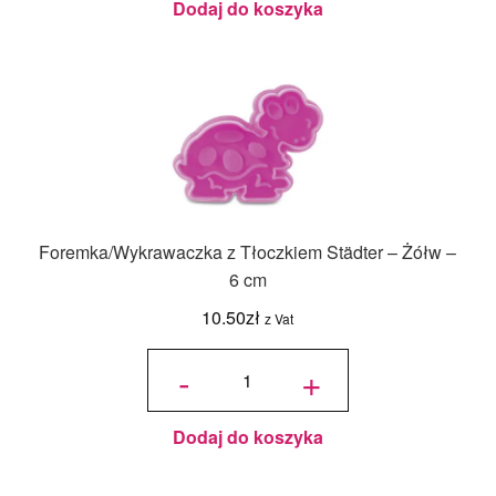
Dodaj do koszyka
Foremka/Wykrawaczka z Tłoczkiem Städter – Żółw –
6 cm
10.50
zł
z Vat
ilość
Foremka/Wykrawaczka
-
+
z Tłoczkiem Städter -
Żółw - 6 cm
Dodaj do koszyka