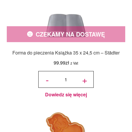
CZEKAMY NA DOSTAWĘ
Forma do pieczenia Książka 35 x 24,5 cm – Städter
99.99
zł
z Vat
ilość
Forma do
-
+
pieczenia
Książka
35 x 24,5
cm -
Städter
Dowiedz się więcej