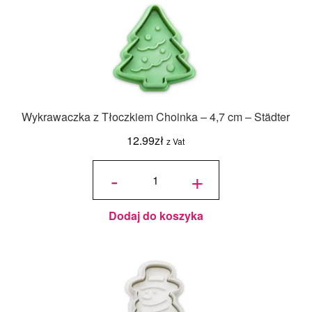
Wykrawaczka z Tłoczkiem Choinka – 4,7 cm – Städter
12.99
zł
z Vat
ilość
Wykrawaczka
-
+
z Tłoczkiem
Choinka - 4,7
cm - Städter
Dodaj do koszyka