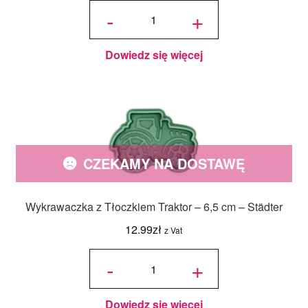
ilość
Stempel do
-
+
wytłaczania
Gołąb -
Städter
Dowiedz się więcej
CZEKAMY NA DOSTAWĘ
Wykrawaczka z Tłoczkiem Traktor – 6,5 cm – Städter
12.99
zł
z Vat
ilość
Wykrawaczka
-
+
z Tłoczkiem
Traktor - 6,5
cm - Städter
Dowiedz się więcej