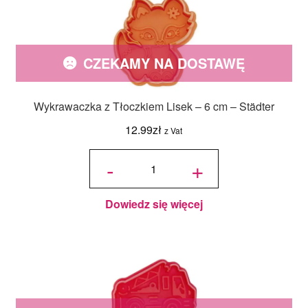
CZEKAMY NA DOSTAWĘ
Wykrawaczka z Tłoczkiem Lisek – 6 cm – Städter
12.99
zł
z Vat
ilość
Wykrawaczka
-
+
z Tłoczkiem
Lisek - 6 cm -
Städter
Dowiedz się więcej