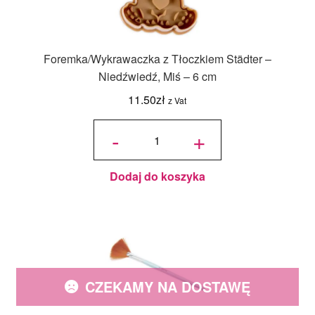
Foremka/Wykrawaczka z Tłoczkiem Städter –
Niedźwiedź, Miś – 6 cm
11.50
zł
z Vat
ilość
Foremka/Wykrawaczka
-
+
z Tłoczkiem Städter -
Niedźwiedź, Miś - 6 cm
Dodaj do koszyka
CZEKAMY NA DOSTAWĘ