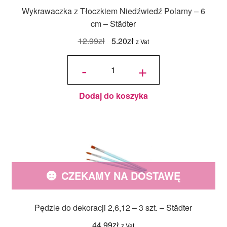
Wykrawaczka z Tłoczkiem Niedźwiedź Polarny – 6
cm – Städter
Pierwotna
Aktualna
12.99
zł
5.20
zł
z Vat
cena
cena
ilość
Wykrawaczka
-
+
z Tłoczkiem
wynosiła:
wynosi:
Niedźwiedź
Polarny - 6
cm - Städter
12.99zł.
5.20zł.
Dodaj do koszyka
CZEKAMY NA DOSTAWĘ
Pędzle do dekoracji 2,6,12 – 3 szt. – Städter
44.99
zł
z Vat