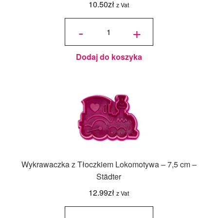
10.50
zł
z Vat
ilość
Foremka/Wykrawaczka
-
+
z Tłoczkiem Städter -
Pies - 6 cm
Dodaj do koszyka
Wykrawaczka z Tłoczkiem Lokomotywa – 7,5 cm –
Städter
12.99
zł
z Vat
ilość
Wykrawaczka
z Tłoczkiem