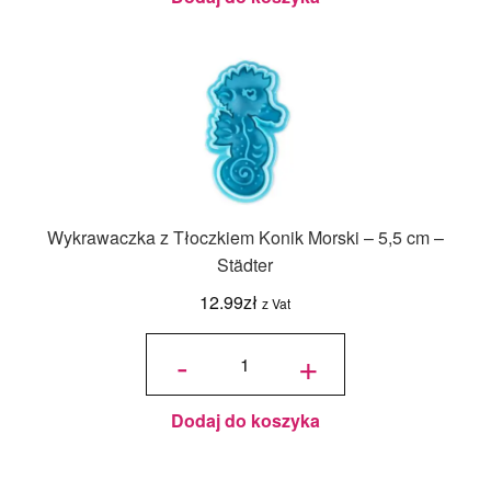
Wykrawaczka z Tłoczkiem Konik Morski – 5,5 cm –
Städter
12.99
zł
z Vat
ilość
Wykrawaczka
-
+
z Tłoczkiem
Konik Morski
- 5,5 cm -
Städter
Dodaj do koszyka