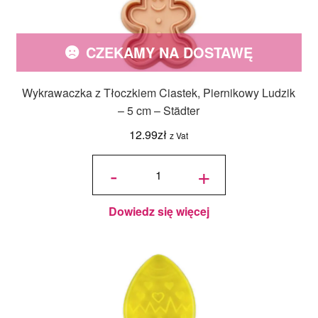
CZEKAMY NA DOSTAWĘ
Wykrawaczka z Tłoczkiem Ciastek, Piernikowy Ludzik
– 5 cm – Städter
12.99
zł
z Vat
ilość
Wykrawaczka
-
+
z Tłoczkiem
Ciastek,
Piernikowy
Ludzik - 5 cm
- Städter
Dowiedz się więcej