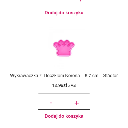
cm - Städter
Dodaj do koszyka
Wykrawaczka z Tłoczkiem Korona – 6,7 cm – Städter
12.99
zł
z Vat
ilość
Wykrawaczka
-
+
z Tłoczkiem
Korona - 6,7
cm - Städter
Dodaj do koszyka