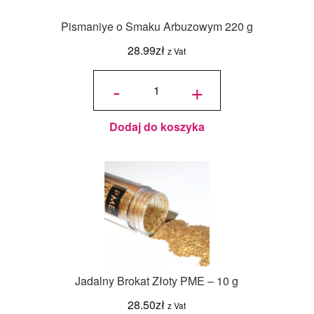
Pismaniye o Smaku Arbuzowym 220 g
28.99
zł
z Vat
ilość
Pismaniye
-
+
o Smaku
Arbuzowym
220 g
Dodaj do koszyka
Jadalny Brokat Złoty PME – 10 g
28.50
zł
z Vat