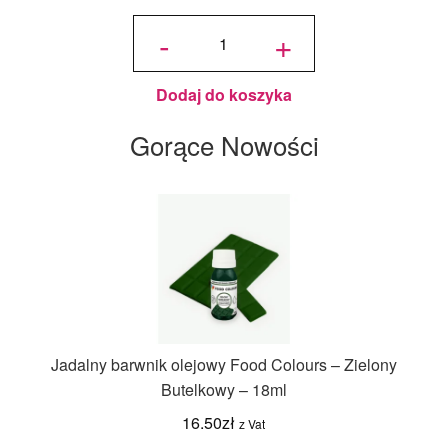
ilość
Jadalny
-
+
Brokat
Złoty
PME -
10 g
Dodaj do koszyka
Gorące Nowości
Jadalny barwnik olejowy Food Colours – Zielony
Butelkowy – 18ml
16.50
zł
z Vat