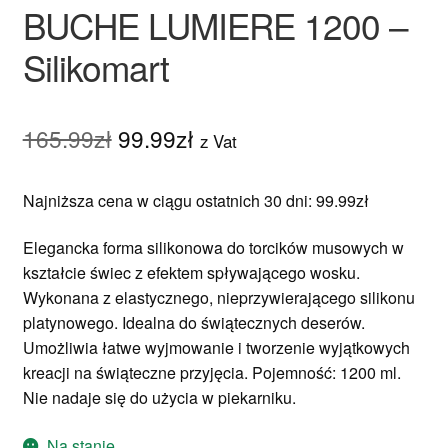
BUCHE LUMIERE 1200 –
Silikomart
Pierwotna
Aktualna
165.99
zł
99.99
zł
z Vat
cena
cena
Najniższa cena w ciągu ostatnich 30 dni:
99.99
zł
wynosiła:
wynosi:
165.99zł.
99.99zł.
Elegancka forma silikonowa do torcików musowych w
kształcie świec z efektem spływającego wosku.
Wykonana z elastycznego, nieprzywierającego silikonu
platynowego. Idealna do świątecznych deserów.
Umożliwia łatwe wyjmowanie i tworzenie wyjątkowych
kreacji na świąteczne przyjęcia. Pojemność: 1200 ml.
Nie nadaje się do użycia w piekarniku.
Na stanie