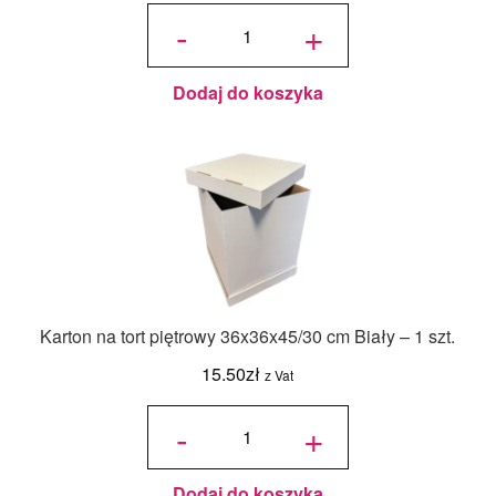
ilość
Jadalny
-
+
barwnik
olejowy
Food
Colours -
Zielony
Butelkowy
- 18ml
Dodaj do koszyka
Karton na tort piętrowy 36x36x45/30 cm Biały – 1 szt.
15.50
zł
z Vat
ilość Karton
na tort
-
+
piętrowy
36x36x45/30
cm Biały - 1
szt.
Dodaj do koszyka