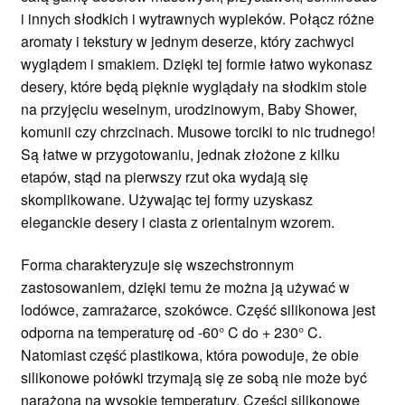
i innych słodkich i wytrawnych wypieków. Połącz różne
aromaty i tekstury w jednym deserze, który zachwyci
wyglądem i smakiem. Dzięki tej formie łatwo wykonasz
desery, które będą pięknie wyglądały na słodkim stole
na przyjęciu weselnym, urodzinowym, Baby Shower,
komunii czy chrzcinach. Musowe torciki to nic trudnego!
Są łatwe w przygotowaniu, jednak złożone z kilku
etapów, stąd na pierwszy rzut oka wydają się
skomplikowane. Używając tej formy uzyskasz
eleganckie desery i ciasta z orientalnym wzorem.
Forma charakteryzuje się wszechstronnym
zastosowaniem, dzięki temu że można ją używać w
lodówce, zamrażarce, szokówce. Część silikonowa jest
odporna na temperaturę od -60° C do + 230° C.
Natomiast część plastikowa, która powoduje, że obie
silikonowe połówki trzymają się ze sobą nie może być
narażona na wysokie temperatury. Części silikonowe