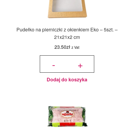
Pudełko na pierniczki z okienkiem Eko – 5szt. –
21x21x2 cm
23.50
zł
z Vat
ilość
Pudełko
-
+
na
pierniczki
z
okienkiem
Eko -
5szt. -
21x21x2
cm
Dodaj do koszyka