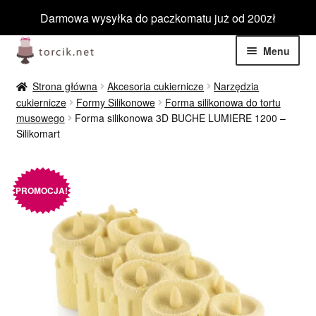
Darmowa wysyłka do paczkomatu już od 200zł
Przejdź
Przejdź
Menu
do
do
nawigacji
treści
Rozwiń
Jadalne
Strona główna
Akcesoria cukiernicze
Narzędzia
menu
cukiernicze
Formy Silikonowe
Forma silikonowa do tortu
potom
Rozwiń
musowego
Forma silikonowa 3D BUCHE LUMIERE 1200 –
Niejadalne
Silikomart
menu
potom
Rozwiń
Barwniki spożywcze
menu
potom
PROMOCJA!
Rozwiń
Tematyczne
menu
potom
Blog
Wyprzedaż
Nowości