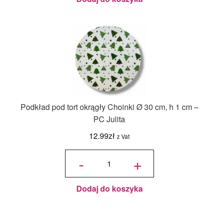
Podkład pod tort okrągły Choinki Ø 30 cm, h 1 cm –
PC Julita
12.99
zł
z Vat
ilość
Podkład
-
+
pod tort
okrągły
Choinki
Ø 30
cm, h 1
cm - PC
Julita
Dodaj do koszyka