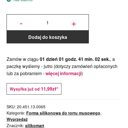
ilość
Forma
-
+
silikonowa
3D
BUCHE
LUMIERE
1200 -
Silikomart
Dodaj do koszyka
Zamów w ciągu
01 dzień 01 godz. 41 min. 01 sek.
, a
paczkę wyślemy -
jutro
(dotyczy zamówień opłaconych
lub za pobraniem -
więcej informacji
)
11,99zł*
Wysyłka już od
SKU:
20.451.13.0065
Kategorie:
Forma silikonowa do tortu musowego
,
Wyprzedaż
Znacznik:
silikomart