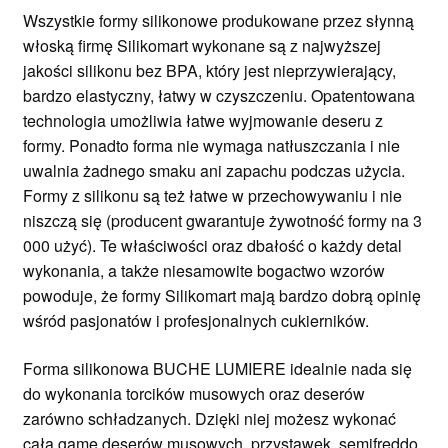
Wszystkie formy silikonowe produkowane przez słynną
włoską firmę Silikomart wykonane są z najwyższej
jakości silikonu bez BPA, który jest nieprzywierający,
bardzo elastyczny, łatwy w czyszczeniu. Opatentowana
technologia umożliwia łatwe wyjmowanie deseru z
formy. Ponadto forma nie wymaga natłuszczania i nie
uwalnia żadnego smaku ani zapachu podczas użycia.
Formy z silikonu są też łatwe w przechowywaniu i nie
niszczą się (producent gwarantuje żywotność formy na 3
000 użyć). Te właściwości oraz dbałość o każdy detal
wykonania, a także niesamowite bogactwo wzorów
powoduje, że formy Silikomart mają bardzo dobrą opinię
wśród pasjonatów i profesjonalnych cukierników.
Forma silikonowa BUCHE LUMIERE idealnie nada się
do wykonania torcików musowych oraz deserów
zarówno schładzanych. Dzięki niej możesz wykonać
całą gamę deserów musowych, przystawek, semifreddo