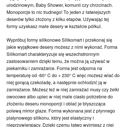
urodzinowym, Baby Shower, komunii czy chrzcinach.
Monoporcje to nic trudnego! To jeden z łatwiejszych
deserów tylko złożony z kilku etapów. Używając tej
formy uzyskasz małe desery w kształcie półkul.
Wypróbuj formy silikonowe Silikomart i przekonaj się
jakie wyjątkowe desery możesz z nimi wykonać. Forma
Silikomart charakteryzuje się wszechstronnym
zastosowaniem dzięki temu, że można ją używać w
piekarniku i zamrażarce. Forma jest odporna na
temperaturę od -60° C do + 230° C więc możesz wlać do
niej gorącą czekoladę, a następnie ochłodzić ją w
zamrażarce. Możesz też w niej zamrażać musy czy żelki
owocowe albo upiec w niej małe ciasto potrzebne do
złożeniu deseru monoporcji i oblać je błyszcząca
polewą mirror glaze. Forma wykonana jest z płynnego
platynowego silikonu, który jest elastyczny i
nieprzywierający. Dzięki czemu łatwo wyjmiesz z niej