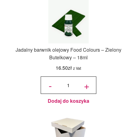
Jadalny barwnik olejowy Food Colours – Zielony
Butelkowy – 18ml
16.50
zł
z Vat
ilość
Jadalny
-
+
barwnik
olejowy
Food
Colours -
Zielony
Butelkowy
- 18ml
Dodaj do koszyka