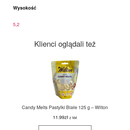
Wysokość
5,2
Klienci oglądali też
Candy Melts Pastylki Białe 125 g – Wilton
11.99
zł
z Vat
ilość
Candy