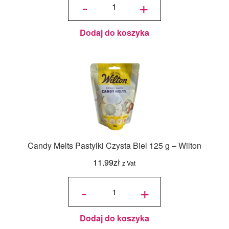
-
+
Melts
Pastylki
Białe
125 g -
Wilton
Dodaj do koszyka
Candy Melts Pastylki Czysta Biel 125 g – Wilton
11.99
zł
z Vat
ilość
Candy
-
+
Melts
Pastylki
Czysta
Biel
125 g -
Wilton
Dodaj do koszyka