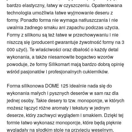
bardzo elastyczny, łatwy w czyszczeniu. Opatentowana
technologia umożliwia łatwe wyjmowanie deseru z
formy. Ponadto forma nie wymaga natłuszczania i nie
uwalnia żadnego smaku ani zapachu podczas użycia.
Formy z silikonu są też łatwe w przechowywaniu i nie
niszczą się (producent gwarantuje żywotność formy na 3
000 użyć). Te właściwości oraz dbałość o każdy detal
wykonania, a także niesamowite bogactwo wzorów
powoduje, że formy Silikomart mają bardzo dobrą opinię
wśród pasjonatów i profesjonalnych cukierników.
Forma silikonowa DOME 125 idealnie nada się do
wykonania małych i pysznych deserów w sam raz dla
jednej osoby. Takie desery to tzw. monoporcje, w których
możesz łączyć różne aromaty i tekstury w jednym
deserze, który zachwyci wyglądem i smakiem. Dzięki tej
formie łatwo wykonasz monoporcje, które będą pięknie
wyglądały na słodkim stole na przyjęciu weselnym,