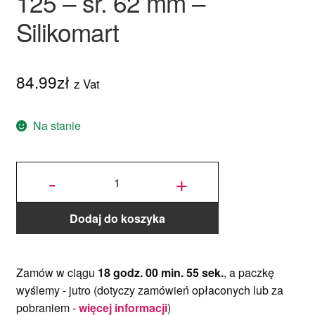
125 – śr. 62 mm –
Silikomart
84.99
zł
z Vat
Na stanie
ilość
Forma
-
+
silikonowa
DOME
125 - śr.
62 mm -
Silikomart
Dodaj do koszyka
Zamów w ciągu
18 godz. 00 min. 54 sek.
, a paczkę
wyślemy -
jutro
(dotyczy zamówień opłaconych lub za
pobraniem -
więcej informacji
)