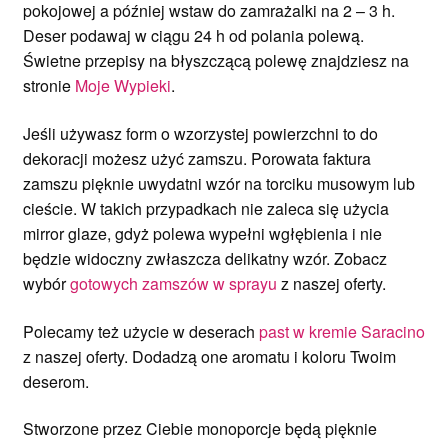
pokojowej a później wstaw do zamrażalki na 2 – 3 h.
Deser podawaj w ciągu 24 h od polania polewą.
Świetne przepisy na błyszczącą polewę znajdziesz na
stronie
Moje Wypieki
.
Jeśli używasz form o wzorzystej powierzchni to do
dekoracji możesz użyć zamszu. Porowata faktura
zamszu pięknie uwydatni wzór na torciku musowym lub
cieście. W takich przypadkach nie zaleca się użycia
mirror glaze, gdyż polewa wypełni wgłębienia i nie
będzie widoczny zwłaszcza delikatny wzór. Zobacz
wybór
gotowych zamszów w sprayu
z naszej oferty.
Polecamy też użycie w deserach
past w kremie Saracino
z naszej oferty. Dodadzą one aromatu i koloru Twoim
deserom.
Stworzone przez Ciebie monoporcje będą pięknie