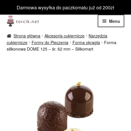
Darmowa wysyłka do paczkomatu już od 200zł
Przejdź
Przejdź
Menu
do
do
nawigacji
treści
Rozwiń
Jadalne
Strona główna
Akcesoria cukiernicze
Narzędzia
menu
cukiernicze
Formy do Pieczenia
Forma okrągła
Forma
potom
Rozwiń
silikonowa DOME 125 – śr. 62 mm – Silikomart
Niejadalne
menu
potom
Rozwiń
Barwniki spożywcze
menu
potom
Rozwiń
Tematyczne
menu
potom
Blog
Wyprzedaż
Nowości