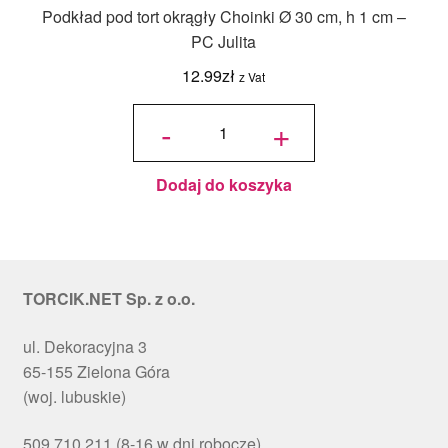
Podkład pod tort okrągły Choinki Ø 30 cm, h 1 cm –
PC Julita
12.99
zł
z Vat
ilość
Podkład
-
+
pod tort
okrągły
Choinki
Ø 30
cm, h 1
cm - PC
Julita
Dodaj do koszyka
TORCIK.NET Sp. z o.o.
ul. Dekoracyjna 3
65-155 Zielona Góra
(woj. lubuskie)
509 710 211 (8-16 w dni robocze)