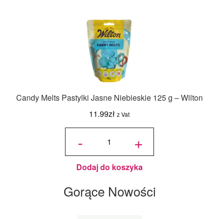
Candy Melts Pastylki Jasne Niebieskie 125 g – Wilton
11.99
zł
z Vat
ilość
Candy
-
+
Melts
Pastylki
Jasne
Niebieskie
125 g -
Wilton
Dodaj do koszyka
Gorące Nowości