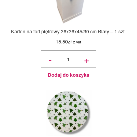
Karton na tort piętrowy 36x36x45/30 cm Biały – 1 szt.
15.50
zł
z Vat
ilość Karton
na tort
-
+
piętrowy
36x36x45/30
cm Biały - 1
szt.
Dodaj do koszyka