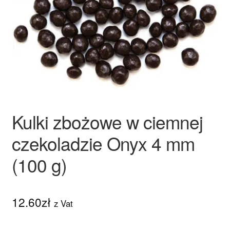
Ozdoby na tort weselny
Kulki zbożowe w ciemnej
czekoladzie Onyx 4 mm
(100 g)
12.60
zł
z Vat