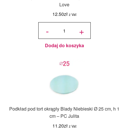
Love
12.50
zł
z Vat
ilość
Topper
-
+
Cyfra 30
mini 5
cm -
Złoty
Lustro -
Miniowe
Love
Dodaj do koszyka
Podkład pod tort okrągły Blady Niebieski Ø 25 cm, h 1
cm – PC Julita
11.20
zł
z Vat