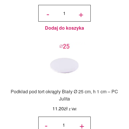
ilość
Podkład
-
+
pod tort
okrągły
Blady
Niebieski
Ø 25 cm,
h 1 cm -
PC Julita
Dodaj do koszyka
Podkład pod tort okrągły Biały Ø 25 cm, h 1 cm – PC
Julita
11.20
zł
z Vat
ilość
Podkład
-
+
pod tort
okrągły
Biały Ø