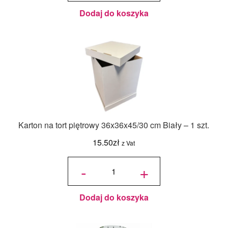
Butelkowy
- 18ml
Dodaj do koszyka
Karton na tort piętrowy 36x36x45/30 cm Biały – 1 szt.
15.50
zł
z Vat
ilość Karton
na tort
-
+
piętrowy
36x36x45/30
cm Biały - 1
szt.
Dodaj do koszyka