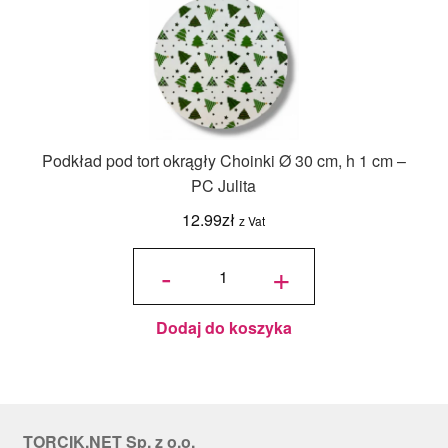
Podkład pod tort okrągły Choinki Ø 30 cm, h 1 cm –
PC Julita
12.99
zł
z Vat
ilość
Podkład
-
+
pod tort
okrągły
Choinki
Ø 30
cm, h 1
cm - PC
Julita
Dodaj do koszyka
TORCIK.NET Sp. z o.o.