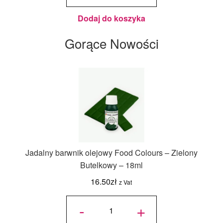
25 cm, h
1 cm -
PC
Julita
Dodaj do koszyka
Gorące Nowości
Jadalny barwnik olejowy Food Colours – Zielony
Butelkowy – 18ml
16.50
zł
z Vat
ilość
Jadalny
-
+
barwnik
olejowy
Food
Colours -
Zielony