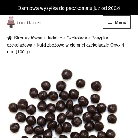
Darmowa wysyłka do paczkomatu już od 200zł
Przejdź
Przejdź
Menu
do
do
nawigacji
treści
Rozwiń
Jadalne
Strona główna
Jadalne
Czekolada
Posypka
menu
czekoladowa
Kulki zbożowe w ciemnej czekoladzie Onyx 4
potom
Rozwiń
mm (100 g)
Niejadalne
menu
potom
Rozwiń
Barwniki spożywcze
menu
potom
Rozwiń
Tematyczne
menu
potom
Blog
Wyprzedaż
Nowości