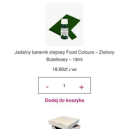
Jadalny barwnik olejowy Food Colours – Zielony
Butelkowy – 18ml
16.50
zł
z Vat
ilość
Jadalny
-
+
barwnik
olejowy
Food
Colours -
Zielony
Butelkowy
- 18ml
Dodaj do koszyka