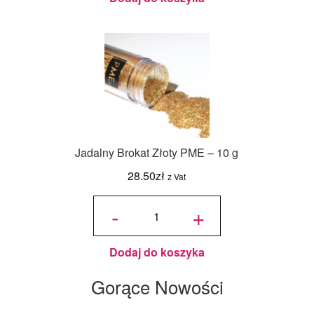
Jadalny Brokat Złoty PME – 10 g
28.50
zł
z Vat
ilość
Jadalny
-
+
Brokat
Złoty
PME -
10 g
Dodaj do koszyka
Gorące Nowości