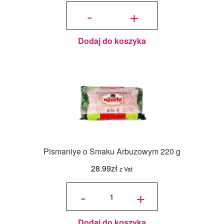
ilość
Pudełko
-
+
na
pierniczki
z
okienkiem
Eko -
5szt. -
21x21x2
cm
Dodaj do koszyka
Pismaniye o Smaku Arbuzowym 220 g
28.99
zł
z Vat
ilość
Pismaniye
-
+
o Smaku
Arbuzowym
220 g
Dodaj do koszyka