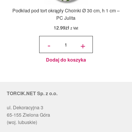
Podkład pod tort okrągły Choinki Ø 30 cm, h 1 cm –
PC Julita
12.99
zł
z Vat
ilość
Podkład
-
+
pod tort
okrągły
Choinki
Ø 30
cm, h 1
cm - PC
Julita
Dodaj do koszyka
TORCIK.NET Sp. z o.o.
ul. Dekoracyjna 3
65-155 Zielona Góra
(woj. lubuskie)