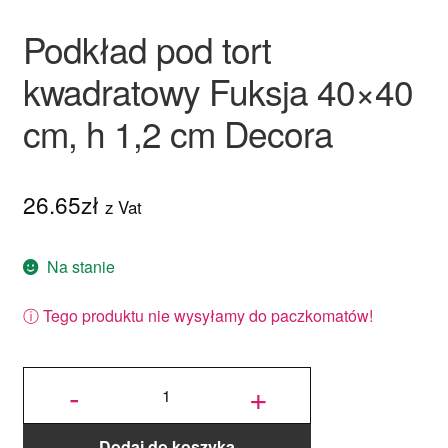
Podkład pod tort
kwadratowy Fuksja 40×40
cm, h 1,2 cm Decora
26.65
zł
z Vat
Na stanie
ⓘ Tego produktu nie wysyłamy do paczkomatów!
ilość
Podkład
-
+
pod tort
kwadratowy
Fuksja
40x40 cm,
h 1,2 cm
Decora
Dodaj do koszyka