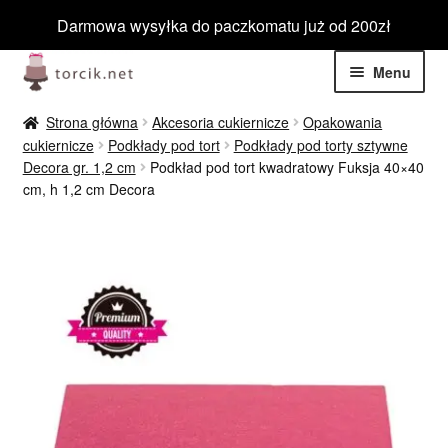
Darmowa wysyłka do paczkomatu już od 200zł
Przejdź
Przejdź
Menu
do
do
nawigacji
treści
Rozwiń
Jadalne
Strona główna
Akcesoria cukiernicze
Opakowania
menu
cukiernicze
Podkłady pod tort
Podkłady pod torty sztywne
potom
Rozwiń
Decora gr. 1,2 cm
Podkład pod tort kwadratowy Fuksja 40×40
Niejadalne
cm, h 1,2 cm Decora
menu
potom
Rozwiń
Barwniki spożywcze
menu
potom
Rozwiń
Tematyczne
menu
potom
Blog
Wyprzedaż
Nowości