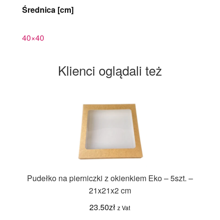
Średnica [cm]
40×40
Klienci oglądali też
Pudełko na pierniczki z okienkiem Eko – 5szt. –
21x21x2 cm
23.50
zł
z Vat