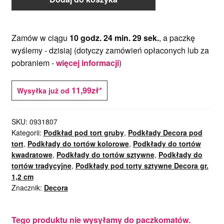
Zamów w ciągu
10 godz. 24 min. 29 sek.
, a paczkę
wyślemy -
dzisiaj
(dotyczy zamówień opłaconych lub za
pobraniem -
więcej informacji
)
11,99zł*
Wysyłka już od
SKU:
0931807
Kategorii:
Podkład pod tort gruby
,
Podkłady Decora pod
tort
,
Podkłady do tortów kolorowe
,
Podkłady do tortów
kwadratowe
,
Podkłady do tortów sztywne
,
Podkłady do
tortów tradycyjne
,
Podkłady pod torty sztywne Decora gr.
1,2 cm
Znacznik:
Decora
Tego produktu nie wysyłamy do paczkomatów.