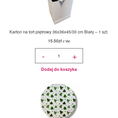
Karton na tort piętrowy 36x36x45/30 cm Biały – 1 szt.
15.50
zł
z Vat
ilość Karton
na tort
-
+
piętrowy
36x36x45/30
cm Biały - 1
szt.
Dodaj do koszyka