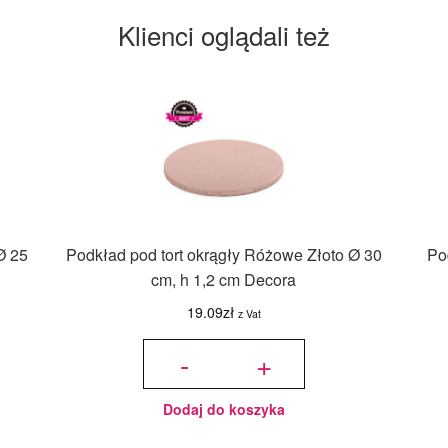
Klienci oglądali też
Ø 25
Podkład pod tort okrągły Różowe Złoto Ø 30
Po
cm, h 1,2 cm Decora
19.09
zł
z Vat
ilość
Podkład
-
+
pod tort
okrągły
Różowe
Złoto Ø
30 cm,
h 1,2
cm
Decora
Dodaj do koszyka