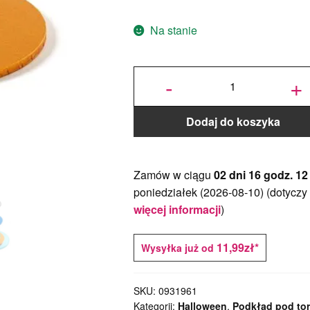
Na stanie
ilość Podkład
pod tort okrągły
-
+
Pomarańczowy
Ø 30 cm, h 1,2
cm - Decora
Dodaj do koszyka
Zamów w ciągu
02 dni 16 godz. 12
poniedziałek (2026-08-10)
(dotyczy
więcej informacji
)
11,99zł*
Wysyłka już od
SKU:
0931961
Kategorii:
Halloween
,
Podkład pod tor