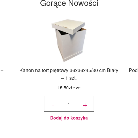
Gorące Nowości
 –
Karton na tort piętrowy 36x36x45/30 cm Biały
Podk
– 1 szt.
15.50
zł
z Vat
ilość Karton
na tort
-
+
piętrowy
36x36x45/30
cm Biały - 1
szt.
Dodaj do koszyka