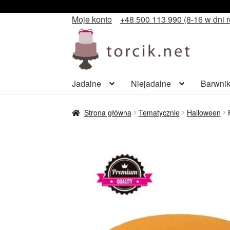
Moje konto
+48 500 113 990 (8-16 w dni 
Przejdź
Przejdź
do
do
nawigacji
treści
Jadalne
Niejadalne
Barwnik
Strona główna
Tematycznie
Halloween