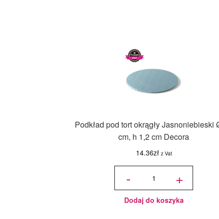
Podkład pod tort okrągły Jasnoniebieski 
cm, h 1,2 cm Decora
14.36
zł
z Vat
ilość Podkład
pod tort
-
+
okrągły
Jasnoniebieski
Ø 25 cm, h
1,2 cm Decora
Dodaj do koszyka