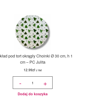
ład pod tort okrągły Choinki Ø 30 cm, h 1
cm – PC Julita
12.99
zł
z Vat
ilość
Podkład
-
+
pod tort
okrągły
Choinki
Ø 30
cm, h 1
cm - PC
Julita
Dodaj do koszyka