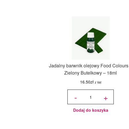
Jadalny barwnik olejowy Food Colours
Zielony Butelkowy – 18ml
16.50
zł
z Vat
ilość
Jadalny
-
+
barwnik
olejowy
Food
Colours -
Zielony
Butelkowy
- 18ml
Dodaj do koszyka