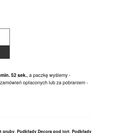
 min. 51 sek.
, a paczkę wyślemy -
 zamówień opłaconych lub za pobraniem -
t gruby
,
Podkłady Decora pod tort
,
Podkłady