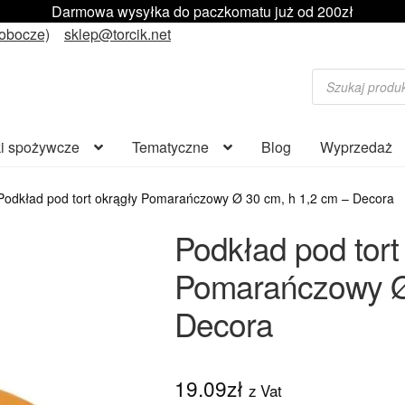
Darmowa wysyłka do paczkomatu już od 200zł
robocze)
sklep@torcik.net
Wyszukiwarka
produktów
i spożywcze
Tematyczne
Blog
Wyprzedaż
Podkład pod tort okrągły Pomarańczowy Ø 30 cm, h 1,2 cm – Decora
Podkład pod tort
Pomarańczowy Ø 
Decora
19.09
zł
z Vat