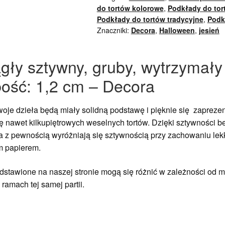
do tortów kolorowe
,
Podkłady do tor
Podkłady do tortów tradycyjne
,
Podk
Znaczniki:
Decora
,
Halloween
,
jesień
ągły sztywny, gruby, wytrzyma
bość: 1,2 cm – Decora
Twoje dzieła będą miały solidną podstawę i pięknie się zapre
 nawet kilkupiętrowych weselnych tortów. Dzięki sztywności be
a z pewnością wyróżniają się sztywnością przy zachowaniu lekk
m papierem.
stawione na naszej stronie mogą się różnić w zależności od mo
ramach tej samej partii.