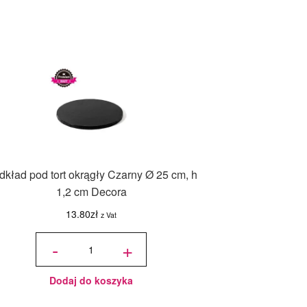
dkład pod tort okrągły Czarny Ø 25 cm, h
1,2 cm Decora
13.80
zł
z Vat
ilość
Podkład
-
+
pod tort
okrągły
Czarny
Ø 25
cm, h
1,2 cm
Decora
Dodaj do koszyka