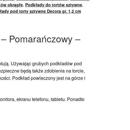
tów okrągłe
,
Podkłady do tortów sztywne
,
łady pod torty sztywne Decora gr. 1,2 cm
ły – Pomarańczowy –
zentują. Używając grubych podkładów pod
zpieczne będą także zdobienia na torcie,
ości. Podkład powleczony jest na górze i
nitora, ekranu telefonu, tabletu. Ponadto