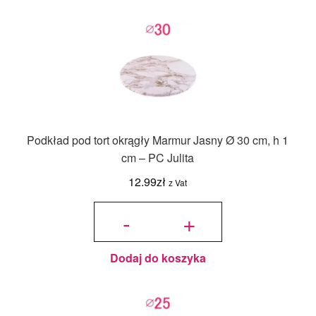
Podkład pod tort okrągły Marmur Jasny Ø 30 cm, h 1
cm – PC Julita
12.99
zł
z Vat
ilość
Podkład
-
+
pod tort
okrągły
Marmur
Jasny Ø
30 cm, h
1 cm -
PC
Julita
Dodaj do koszyka