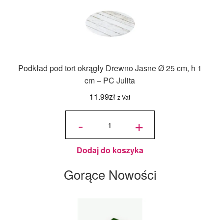
Podkład pod tort okrągły Drewno Jasne Ø 25 cm, h 1
cm – PC Julita
11.99
zł
z Vat
ilość
Podkład
-
+
pod tort
okrągły
Drewno
Jasne Ø
25 cm, h
1 cm -
PC
Julita
Dodaj do koszyka
Gorące Nowości