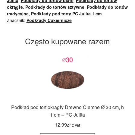
Julita
,
Podkłady do tortów białe
,
Podkłady do tortów
okrągłe
,
Podkłady do tortów sztywne
,
Podkłady do tortów
tradycyjne
,
Podkłady pod torty PC Julita 1 cm
Znacznik:
Podkłady Cukiernicze
Często kupowane razem
Podkład pod tort okrągły Drewno Ciemne Ø 30 cm, h
1 cm – PC Julita
12.99
zł
z Vat
ilość