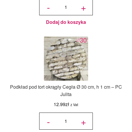
Podkład
-
+
pod tort
okrągły
Drewno
Ciemne
Ø 30
cm, h 1
cm - PC
Julita
Dodaj do koszyka
Podkład pod tort okrągły Cegła Ø 30 cm, h 1 cm – PC
Julita
12.99
zł
z Vat
ilość
Podkład
-
+
pod tort
okrągły
Cegła Ø
30 cm, h
1 cm -
PC