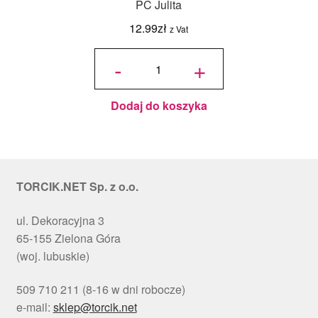
PC Julita
12.99
zł
z Vat
ilość
Podkład
-
+
pod tort
okrągły
Choinki
Ø 30
cm, h 1
cm - PC
Julita
Dodaj do koszyka
TORCIK.NET Sp. z o.o.
ul. Dekoracyjna 3
65-155 Zielona Góra
(woj. lubuskie)
509 710 211 (8-16 w dni robocze)
e-mail:
sklep@torcik.net