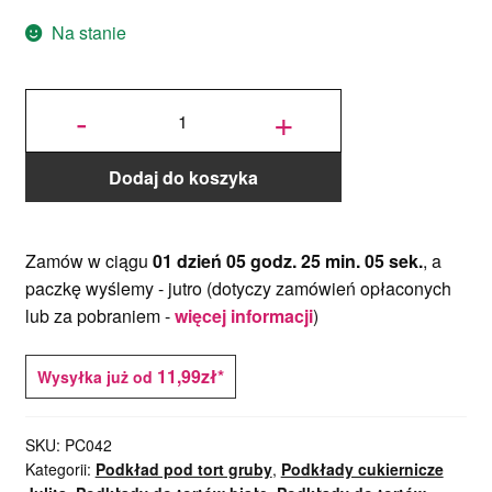
Na stanie
ilość
Podkład
-
+
pod tort
okrągły
Drewno
Jasne Ø
30 cm, h
1 cm -
PC
Julita
Dodaj do koszyka
Zamów w ciągu
01 dzień 05 godz. 25 min. 05 sek.
, a
paczkę wyślemy -
jutro
(dotyczy zamówień opłaconych
lub za pobraniem -
więcej informacji
)
11,99zł*
Wysyłka już od
SKU:
PC042
Kategorii:
Podkład pod tort gruby
,
Podkłady cukiernicze