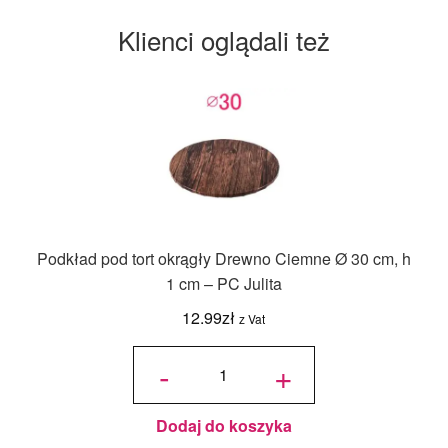
Klienci oglądali też
Podkład pod tort okrągły Drewno Ciemne Ø 30 cm, h
1 cm – PC Julita
12.99
zł
z Vat
ilość
Podkład
-
+
pod tort
okrągły
Drewno
Ciemne
Ø 30
cm, h 1
cm - PC
Julita
Dodaj do koszyka