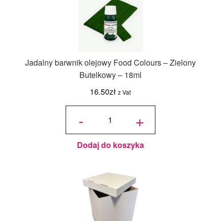
Jadalny barwnik olejowy Food Colours – Zielony
Butelkowy – 18ml
16.50
zł
z Vat
ilość
Jadalny
-
+
barwnik
olejowy
Food
Colours -
Zielony
Butelkowy
- 18ml
Dodaj do koszyka