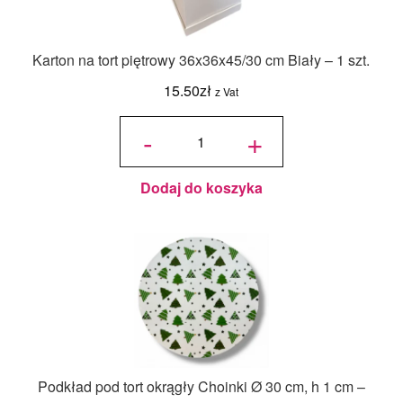
Karton na tort piętrowy 36x36x45/30 cm Biały – 1 szt.
15.50
zł
z Vat
ilość Karton
na tort
-
+
piętrowy
36x36x45/30
cm Biały - 1
szt.
Dodaj do koszyka
Podkład pod tort okrągły Choinki Ø 30 cm, h 1 cm –