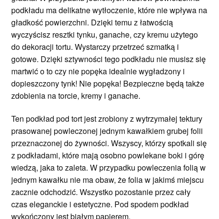
podkładu ma delikatne wytłoczenie, które nie wpływa na
gładkość powierzchni. Dzięki temu z łatwością
wyczyścisz resztki tynku, ganache, czy kremu użytego
do dekoracji tortu. Wystarczy przetrzeć szmatką i
gotowe. Dzięki sztywności tego podkładu nie musisz się
martwić o to czy nie popęka idealnie wygładzony i
dopieszczony tynk! Nie popęka! Bezpieczne będą także
zdobienia na torcie, kremy i ganache.
Ten podkład pod tort jest zrobiony z wytrzymałej tektury
prasowanej powleczonej jednym kawałkiem grubej folii
przeznaczonej do żywności. Wszyscy, którzy spotkali się
z podkładami, które mają osobno powlekane boki i górę
wiedzą, jaka to zaleta. W przypadku powleczenia folią w
jednym kawałku nie ma obaw, że folia w jakimś miejscu
zacznie odchodzić. Wszystko pozostanie przez cały
czas eleganckie i estetyczne. Pod spodem podkład
wykończony jest białym papierem.