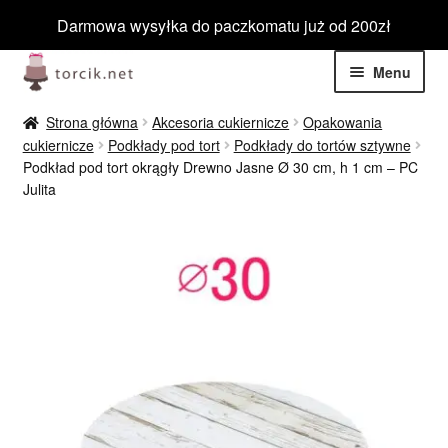
Darmowa wysyłka do paczkomatu już od 200zł
Przejdź
Przejdź
Menu
do
do
nawigacji
treści
Rozwiń
Jadalne
Strona główna
Akcesoria cukiernicze
Opakowania
menu
cukiernicze
Podkłady pod tort
Podkłady do tortów sztywne
potom
Rozwiń
Podkład pod tort okrągły Drewno Jasne Ø 30 cm, h 1 cm – PC
Niejadalne
Julita
menu
potom
Rozwiń
Barwniki spożywcze
menu
potom
Rozwiń
Tematyczne
menu
potom
Blog
Wyprzedaż
Nowości