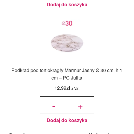
Julita
Dodaj do koszyka
Podkład pod tort okrągły Marmur Jasny Ø 30 cm, h 1
cm – PC Julita
12.99
zł
z Vat
ilość
Podkład
-
+
pod tort
okrągły
Marmur
Jasny Ø
30 cm, h
1 cm -
PC
Julita
Dodaj do koszyka