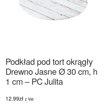
Ozdoby na tort weselny
Podkład pod tort okrągły
Drewno Jasne Ø 30 cm, h
1 cm – PC Julita
12.99
zł
z Vat