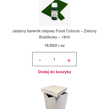
Jadalny barwnik olejowy Food Colours – Zielony
Butelkowy – 18ml
16.50
zł
z Vat
ilość
Jadalny
-
+
barwnik
olejowy
Food
Colours -
Zielony
Butelkowy
- 18ml
Dodaj do koszyka