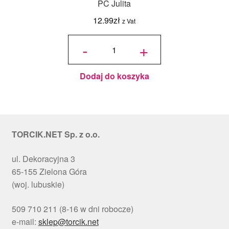
PC Julita
12.99
zł
z Vat
ilość
Podkład
-
+
pod tort
okrągły
Choinki
Ø 30
cm, h 1
cm - PC
Julita
Dodaj do koszyka
TORCIK.NET Sp. z o.o.
ul. Dekoracyjna 3
65-155 Zielona Góra
(woj. lubuskie)
509 710 211 (8-16 w dni robocze)
e-mail:
sklep@torcik.net