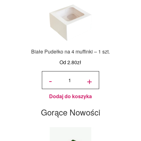
Białe Pudełko na 4 muffinki – 1 szt.
Od
2.80
zł
ilość
Białe
-
+
Pudełko
na 4
muffinki
- 1 szt.
Dodaj do koszyka
Gorące Nowości