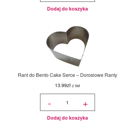
Dodaj do koszyka
Rant do Bento Cake Serce – Dorosiowe Ranty
13.99
zł
z Vat
ilość Rant
do Bento
-
+
Cake
Serce -
Dorosiowe
Ranty
Dodaj do koszyka