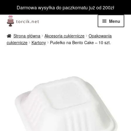
Darmowa wysyłka do paczkomatu już od 200zł
Przejdź
Przejdź
Menu
do
do
nawigacji
treści
Rozwiń
Jadalne
Strona główna
Akcesoria cukiernicze
Opakowania
menu
cukiernicze
Kartony
Pudełko na Bento Cake – 10 szt.
potom
Rozwiń
Niejadalne
menu
potom
Rozwiń
Barwniki spożywcze
menu
potom
Rozwiń
Tematyczne
menu
potom
Blog
Wyprzedaż
Nowości