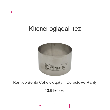
8
Klienci oglądali też
Rant do Bento Cake okrągły – Dorosiowe Ranty
13.99
zł
z Vat
ilość Rant
do Bento
-
+
Cake
okrągły -
Dorosiowe
Ranty