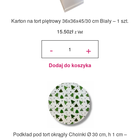
Karton na tort piętrowy 36x36x45/30 cm Biały – 1 szt.
15.50
zł
z Vat
ilość Karton
na tort
-
+
piętrowy
36x36x45/30
cm Biały - 1
szt.
Dodaj do koszyka
Podkład pod tort okrągły Choinki Ø 30 cm, h 1 cm –