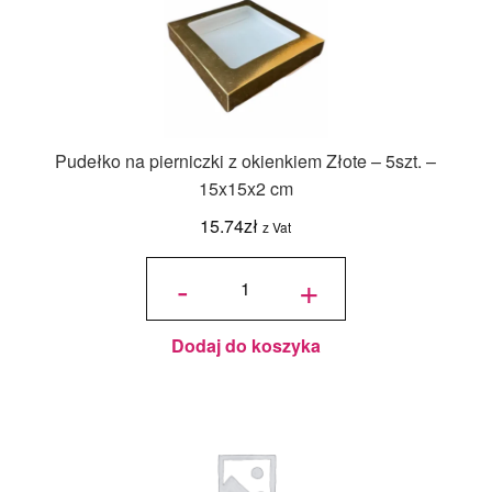
Pudełko na pierniczki z okienkiem Złote – 5szt. –
15x15x2 cm
15.74
zł
z Vat
ilość
Pudełko
-
+
na
pierniczki
z
okienkiem
Złote -
5szt. -
15x15x2
cm
Dodaj do koszyka