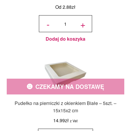
Od
2.88
zł
ilość
Pudełko
-
+
na
ciasteczka
z
okienkiem
szare 15 x
15 x 2,4
cm
Dodaj do koszyka
CZEKAMY NA DOSTAWĘ
Pudełko na pierniczki z okienkiem Białe – 5szt. –
15x15x2 cm
14.99
zł
z Vat
ilość