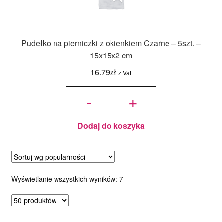
Pudełko na pierniczki z okienkiem Czarne – 5szt. –
15x15x2 cm
16.79
zł
z Vat
ilość
Pudełko
-
+
na
pierniczki
z
okienkiem
Czarne -
5szt. -
15x15x2
cm
Dodaj do koszyka
Posortowane
Wyświetlanie wszystkich wyników: 7
według
popularności