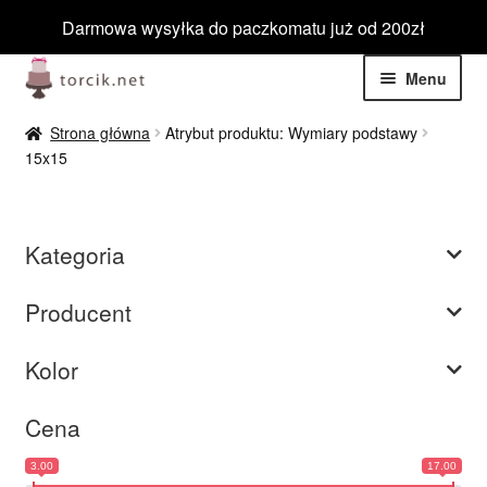
Darmowa wysyłka do paczkomatu już od 200zł
Przejdź
Przejdź
Menu
do
do
nawigacji
treści
Rozwiń
Jadalne
Strona główna
Atrybut produktu: Wymiary podstawy
menu
15x15
potom
Rozwiń
Niejadalne
menu
potom
Rozwiń
Barwniki spożywcze
Kategoria
menu
potom
Rozwiń
Tematyczne
Producent
menu
potom
Blog
Kolor
Wyprzedaż
Cena
3.00
17.00
Nowości