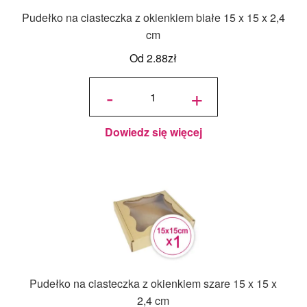
Pudełko na ciasteczka z okienkiem białe 15 x 15 x 2,4
cm
Od
2.88
zł
ilość
Pudełko
-
+
na
ciasteczka
z
okienkiem
białe 15 x
15 x 2,4
cm
Dowiedz się więcej
Pudełko na ciasteczka z okienkiem szare 15 x 15 x
2,4 cm