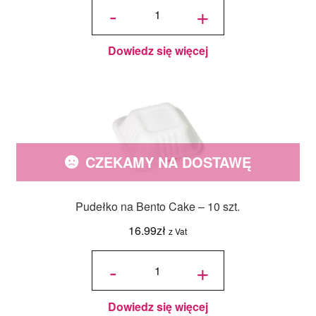
Pudełko
-
+
na
pierniczki
z
okienkiem
Białe -
5szt. -
15x15x2
cm
Dowiedz się więcej
CZEKAMY NA DOSTAWĘ
Pudełko na Bento Cake – 10 szt.
16.99
zł
z Vat
ilość
Pudełko
-
+
na
Bento
Cake -
10 szt.
Dowiedz się więcej