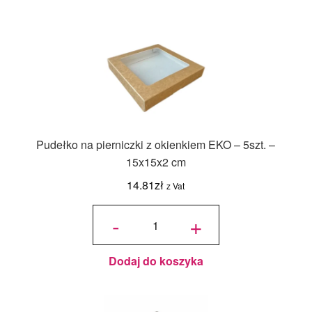
Pudełko na pierniczki z okienkiem EKO – 5szt. –
15x15x2 cm
14.81
zł
z Vat
ilość
Pudełko
-
+
na
pierniczki
z
okienkiem
EKO -
5szt. -
15x15x2
cm
Dodaj do koszyka