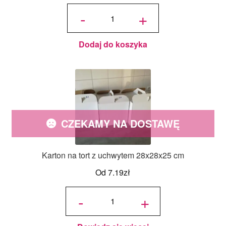
ilość
Pudełko
-
+
na ciasto
z
uchwytem
białe
36x21x12
h cm
Dodaj do koszyka
CZEKAMY NA DOSTAWĘ
Karton na tort z uchwytem 28x28x25 cm
Od
7.19
zł
ilość
Karton na
-
+
tort z
uchwytem
28x28x25
cm