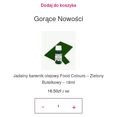
Julita
Dodaj do koszyka
Gorące Nowości
Jadalny barwnik olejowy Food Colours – Zielony
Butelkowy – 18ml
16.50
zł
z Vat
ilość
Jadalny
-
+
barwnik
olejowy
Food
Colours -
Zielony
Butelkowy
- 18ml