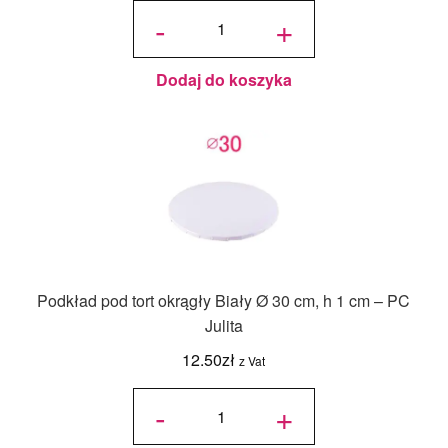
ilość
Podkład
-
+
pod tort
okrągły
Biały Ø
25 cm, h
1 cm -
PC
Julita
Dodaj do koszyka
Podkład pod tort okrągły Biały Ø 30 cm, h 1 cm – PC
Julita
12.50
zł
z Vat
ilość
Podkład
-
+
pod tort
okrągły
Biały Ø
30 cm, h
1 cm -
PC