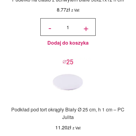
8.77
zł
z Vat
ilość
Pudełko
-
+
na ciasto
z
uchwytem
białe
36x21x12
h cm
Dodaj do koszyka
Podkład pod tort okrągły Biały Ø 25 cm, h 1 cm – PC
Julita
11.20
zł
z Vat