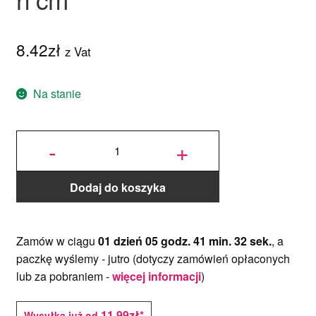
8.42
zł
z Vat
Na stanie
ilość
Pudełko
-
+
na ciasto
z
uchwytem
białe
31x16x12
h cm
Dodaj do koszyka
Zamów w ciągu
01 dzień 05 godz. 41 min. 32 sek.
, a
paczkę wyślemy -
jutro
(dotyczy zamówień opłaconych
lub za pobraniem -
więcej informacji
)
11,99zł*
Wysyłka już od