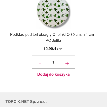
Podkład pod tort okrągły Choinki Ø 30 cm, h 1 cm –
PC Julita
12.99
zł
z Vat
ilość
Podkład
-
+
pod tort
okrągły
Choinki
Ø 30
cm, h 1
cm - PC
Julita
Dodaj do koszyka
TORCIK.NET Sp. z o.o.