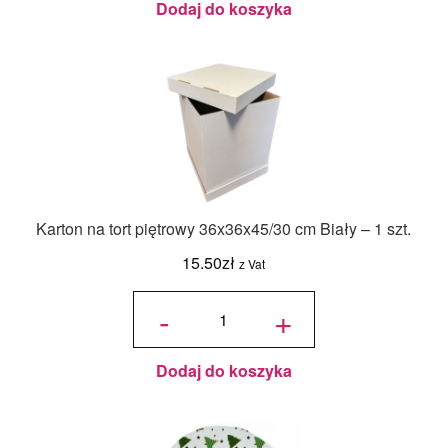
Dodaj do koszyka
Karton na tort piętrowy 36x36x45/30 cm Biały – 1 szt.
15.50
zł
z Vat
ilość Karton
na tort
-
+
piętrowy
36x36x45/30
cm Biały - 1
szt.
Dodaj do koszyka