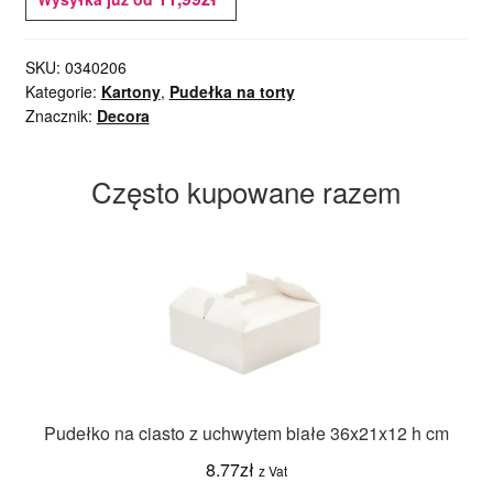
SKU:
0340206
Kategorie:
Kartony
,
Pudełka na torty
Znacznik:
Decora
Często kupowane razem
Pudełko na ciasto z uchwytem białe 36x21x12 h cm
8.77
zł
z Vat