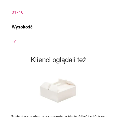
31×16
Wysokość
12
Klienci oglądali też
Pudełko na ciasto z uchwytem białe 36x21x12 h cm