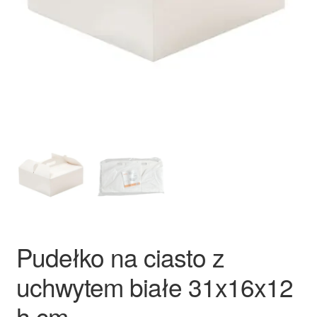
Ozdoby na tort weselny
Pudełko na ciasto z
uchwytem białe 31x16x12
h cm