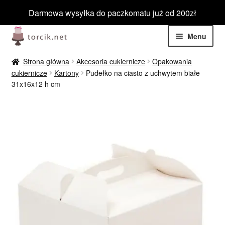
Darmowa wysyłka do paczkomatu już od 200zł
Przejdź
Przejdź
Menu
do
do
nawigacji
treści
Rozwiń
Jadalne
Strona główna
Akcesoria cukiernicze
Opakowania
menu
cukiernicze
Kartony
Pudełko na ciasto z uchwytem białe
potom
Rozwiń
31x16x12 h cm
Niejadalne
menu
potom
Rozwiń
Barwniki spożywcze
menu
potom
Rozwiń
Tematyczne
menu
potom
Blog
Wyprzedaż
Nowości