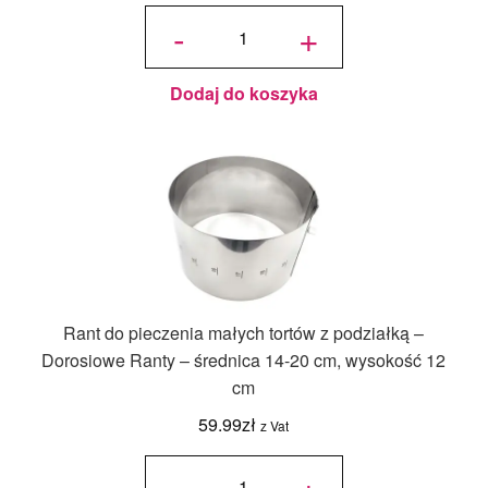
ilość
Pudełko
-
+
na ciasto
z
uchwytem
białe
36x21x12
h cm
Dodaj do koszyka
Rant do pieczenia małych tortów z podziałką –
Dorosiowe Ranty – średnica 14-20 cm, wysokość 12
cm
59.99
zł
z Vat
ilość Rant
do
-
+
pieczenia
małych