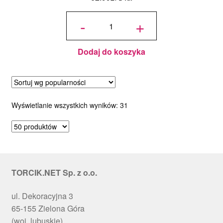
ilość Rant
do
-
+
pieczenia
małych
tortów
Standard -
Dorosiowe
Ranty -
średnica
20-28 cm,
Dodaj do koszyka
wysokość
12 cm
Posortowane
Wyświetlanie wszystkich wyników: 31
według
popularności
TORCIK.NET Sp. z o.o.
ul. Dekoracyjna 3
65-155 Zielona Góra
(woj. lubuskie)