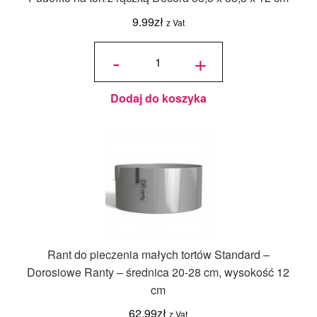
9.99
zł
z Vat
ilość
Pudełko
-
+
na tort z
rączką
Decora
33,5 x
33,5 x
12 cm
Dodaj do koszyka
Rant do pieczenia małych tortów Standard –
Dorosiowe Ranty – średnica 20-28 cm, wysokość 12
cm
62.99
zł
z Vat