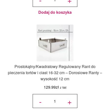
tortów z
podziałką
-
Dorosiowe
Ranty -
średnica
Dodaj do koszyka
14-20 cm,
wysokość
12 cm
Prostokątny/Kwadratowy Regulowany Rant do
pieczenia tortów i ciast 16-32 cm – Dorosiowe Ranty –
wysokość 12 cm
129.99
zł
z Vat
ilość
Prostokątny/Kwadratowy
-
+
Regulowany Rant do
pieczenia tortów i ciast
16-32 cm - Dorosiowe
Ranty - wysokość 12 cm