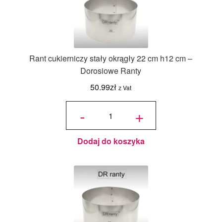
Rant cukierniczy stały okrągły 22 cm h12 cm –
Dorosiowe Ranty
50.99
zł
z Vat
ilość Rant
cukierniczy
-
+
stały
okrągły 22
cm h12 cm
-
Dorosiowe
Ranty
Dodaj do koszyka