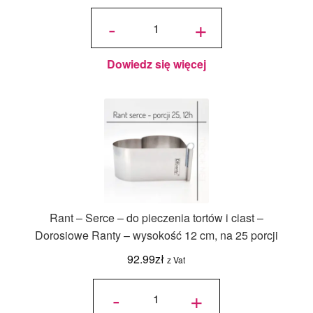
ilość
Karton na
-
+
tort z
uchwytem
25x25x12
cm
Dowiedz się więcej
Rant – Serce – do pieczenia tortów i ciast –
Dorosiowe Ranty – wysokość 12 cm, na 25 porcji
92.99
zł
z Vat
ilość Rant
- Serce -
-
+
do
pieczenia
tortów i
ciast -