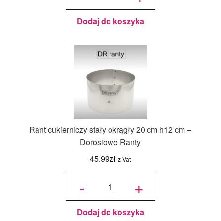
36 x 36
x 12 cm
Dodaj do koszyka
Rant cukierniczy stały okrągły 20 cm h12 cm –
Dorosiowe Ranty
45.99
zł
z Vat
ilość Rant
cukierniczy
-
+
stały
okrągły 20
cm h12 cm
-
Dorosiowe
Ranty
Dodaj do koszyka