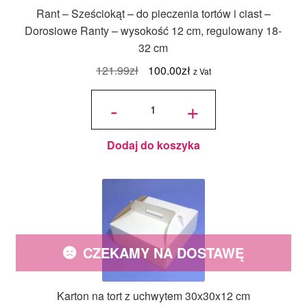
Rant – Sześciokąt – do pieczenia tortów i ciast –
Dorosiowe Ranty – wysokość 12 cm, regulowany 18-
32 cm
Pierwotna
Aktualna
121.99
zł
100.00
zł
z Vat
cena
cena
ilość Rant -
Sześciokąt
-
+
- do
wynosiła:
wynosi:
pieczenia
tortów i
ciast -
121.99zł.
100.00zł.
Dorosiowe
Ranty -
wysokość
12 cm,
Dodaj do koszyka
regulowany
18-32 cm
CZEKAMY NA DOSTAWĘ
Karton na tort z uchwytem 30x30x12 cm