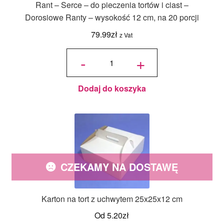
Rant – Serce – do pieczenia tortów i ciast –
Dorosiowe Ranty – wysokość 12 cm, na 20 porcji
79.99
zł
z Vat
ilość Rant
- Serce -
-
+
do
pieczenia
tortów i
ciast -
Dorosiowe
Ranty -
wysokość
12 cm, na
Dodaj do koszyka
20 porcji
CZEKAMY NA DOSTAWĘ
Karton na tort z uchwytem 25x25x12 cm
Od
5.20
zł