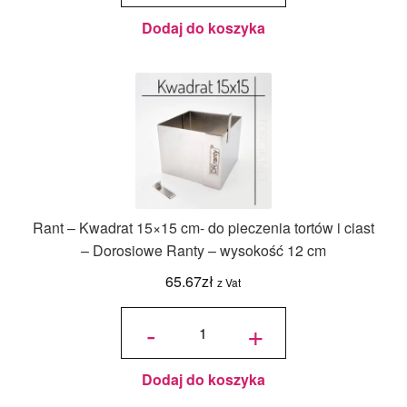
Ranty
Dodaj do koszyka
Rant – Kwadrat 15×15 cm- do pieczenia tortów i ciast
– Dorosiowe Ranty – wysokość 12 cm
65.67
zł
z Vat
ilość Rant
- Kwadrat
-
+
15x15 cm-
do
pieczenia
tortów i
ciast -
Dorosiowe
Ranty -
wysokość
Dodaj do koszyka
12 cm