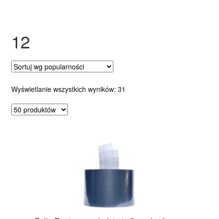
Ozdoby na tort weselny
12
Posortowane
Wyświetlanie wszystkich wyników: 31
według
popularności