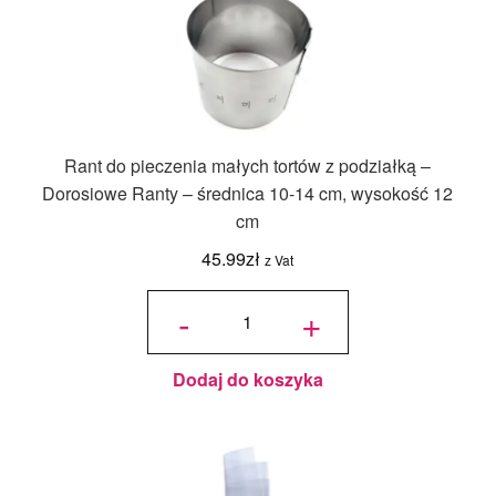
Rant do pieczenia małych tortów z podziałką –
Dorosiowe Ranty – średnica 10-14 cm, wysokość 12
cm
45.99
zł
z Vat
ilość Rant
do
-
+
pieczenia
małych
tortów z
podziałką
-
Dorosiowe
Ranty -
średnica
Dodaj do koszyka
10-14 cm,
wysokość
12 cm