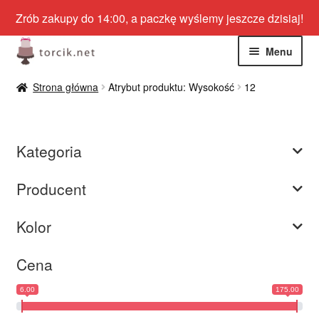
Zrób zakupy do 14:00, a paczkę wyślemy jeszcze dzisiaj!
Przejdź
Przejdź
Menu
do
do
nawigacji
treści
Rozwiń
Jadalne
Strona główna
Atrybut produktu: Wysokość
12
menu
potom
Rozwiń
Niejadalne
menu
Kategoria
potom
Rozwiń
Barwniki spożywcze
menu
Producent
potom
Rozwiń
Tematyczne
menu
Kolor
potom
Blog
Cena
Wyprzedaż
6.00
175.00
Nowości