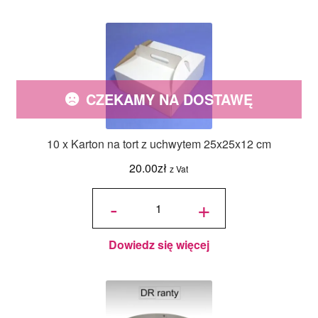
CZEKAMY NA DOSTAWĘ
10 x Karton na tort z uchwytem 25x25x12 cm
20.00
zł
z Vat
ilość 10 x
Karton na
-
+
tort z
uchwytem
25x25x12
cm
Dowiedz się więcej