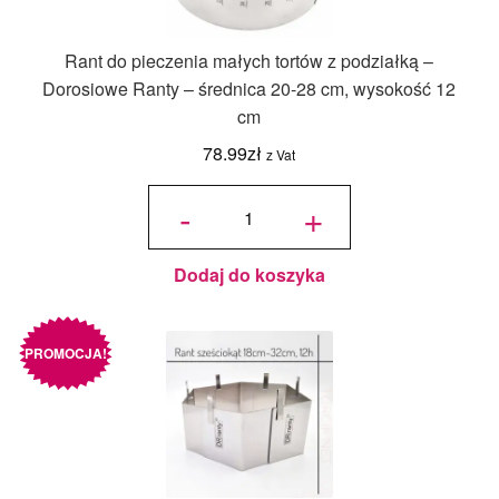
Rant do pieczenia małych tortów z podziałką –
Dorosiowe Ranty – średnica 20-28 cm, wysokość 12
cm
78.99
zł
z Vat
ilość Rant
do
-
+
pieczenia
małych
tortów z
podziałką
-
Dorosiowe
Ranty -
średnica
Dodaj do koszyka
20-28 cm,
wysokość
12 cm
PROMOCJA!