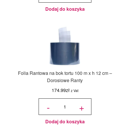
Dorosiowe
Ranty -
wysokość
12 cm, na
Dodaj do koszyka
25 porcji
Folia Rantowa na bok tortu 100 m x h 12 cm –
Dorosiowe Ranty
174.99
zł
z Vat
ilość Folia
Rantowa
-
+
na bok
tortu 100
m x h 12
cm -
Dorosiowe
Ranty
Dodaj do koszyka