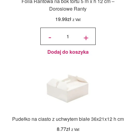
Folia Rantowa na bok tortu 5 m x h 12 cm –
Dorosiowe Ranty
19.99
zł
z Vat
ilość Folia
Rantowa
-
+
na bok
tortu 5 m x
h 12 cm -
Dorosiowe
Ranty
Dodaj do koszyka
Pudełko na ciasto z uchwytem białe 36x21x12 h cm
8.77
zł
z Vat