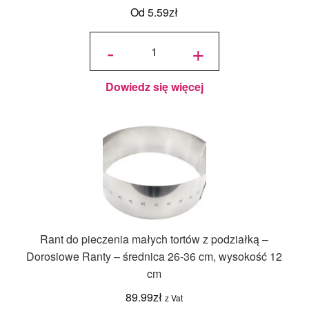
Od
5.59
zł
ilość
Karton na
-
+
tort z
uchwytem
30x30x12
cm
Dowiedz się więcej
Rant do pieczenia małych tortów z podziałką –
Dorosiowe Ranty – średnica 26-36 cm, wysokość 12
cm
89.99
zł
z Vat