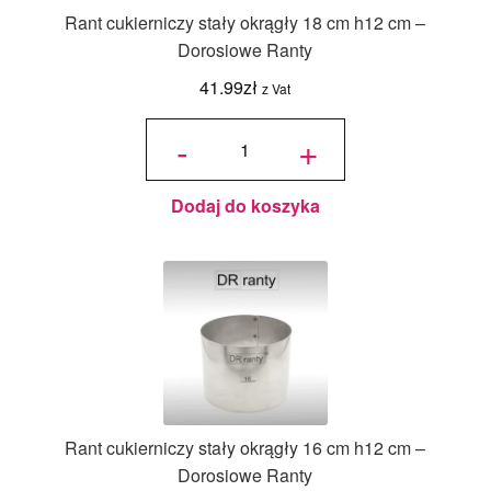
Rant cukierniczy stały okrągły 18 cm h12 cm –
Dorosiowe Ranty
41.99
zł
z Vat
ilość Rant
cukierniczy
-
+
stały
okrągły 18
cm h12 cm
-
Dorosiowe
Ranty
Dodaj do koszyka
Rant cukierniczy stały okrągły 16 cm h12 cm –
Dorosiowe Ranty