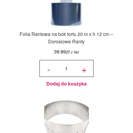
Folia Rantowa na bok tortu 20 m x h 12 cm –
Dorosiowe Ranty
39.99
zł
z Vat
ilość Folia
Rantowa
-
+
na bok
tortu 20 m
x h 12 cm -
Dorosiowe
Ranty
Dodaj do koszyka