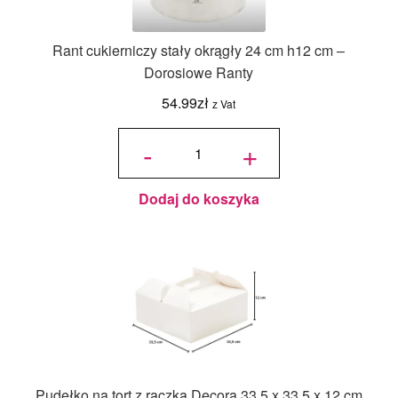
Rant cukierniczy stały okrągły 24 cm h12 cm –
Dorosiowe Ranty
54.99
zł
z Vat
ilość Rant
cukierniczy
-
+
stały
okrągły 24
cm h12 cm
-
Dorosiowe
Ranty
Dodaj do koszyka
Pudełko na tort z rączką Decora 33,5 x 33,5 x 12 cm