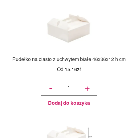
Pudełko na ciasto z uchwytem białe 46x36x12 h cm
Od
15.16
zł
ilość
Pudełko
-
+
na ciasto
z
uchwytem
białe
46x36x12
h cm
Dodaj do koszyka