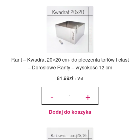
Rant – Kwadrat 20×20 cm- do pieczenia tortów i ciast
– Dorosiowe Ranty – wysokość 12 cm
81.99
zł
z Vat
ilość Rant
- Kwadrat
-
+
20x20 cm-
do
pieczenia
tortów i
ciast -
Dorosiowe
Ranty -
wysokość
Dodaj do koszyka
12 cm