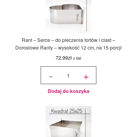
Rant – Serce – do pieczenia tortów i ciast –
Dorosiowe Ranty – wysokość 12 cm, na 15 porcji
72.99
zł
z Vat
ilość Rant
- Serce -
-
+
do
pieczenia
tortów i
ciast -
Dorosiowe
Ranty -
wysokość
12 cm, na
Dodaj do koszyka
15 porcji