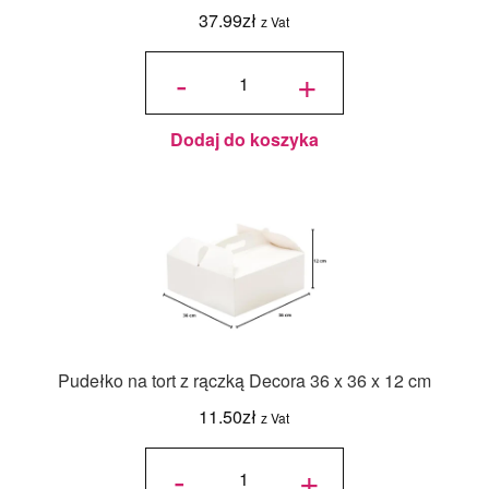
37.99
zł
z Vat
ilość Rant
cukierniczy
-
+
stały
okrągły 16
cm h12 cm
-
Dorosiowe
Ranty
Dodaj do koszyka
Pudełko na tort z rączką Decora 36 x 36 x 12 cm
11.50
zł
z Vat
ilość
Pudełko
-
+
na tort z
rączką
Decora