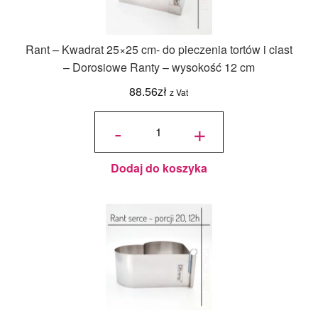
Rant – Kwadrat 25×25 cm- do pieczenia tortów i ciast
– Dorosiowe Ranty – wysokość 12 cm
88.56
zł
z Vat
ilość Rant
- Kwadrat
-
+
25x25 cm-
do
pieczenia
tortów i
ciast -
Dorosiowe
Ranty -
wysokość
Dodaj do koszyka
12 cm