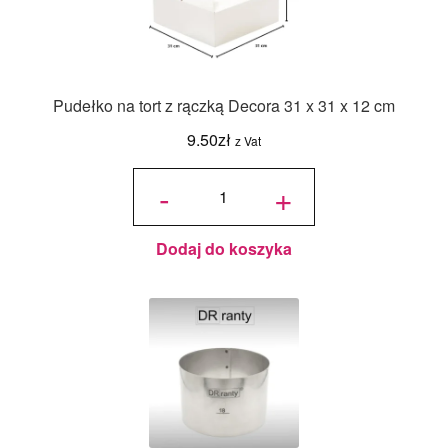
Pudełko na tort z rączką Decora 31 x 31 x 12 cm
9.50
zł
z Vat
ilość
Pudełko
-
+
na tort z
rączką
Decora
31 x 31
x 12 cm
Dodaj do koszyka