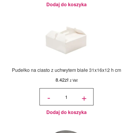
Dodaj do koszyka
Pudełko na ciasto z uchwytem białe 31x16x12 h cm
8.42
zł
z Vat
ilość
Pudełko
-
+
na ciasto
z
uchwytem
białe
31x16x12
h cm
Dodaj do koszyka