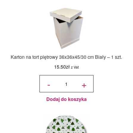
Karton na tort piętrowy 36x36x45/30 cm Biały – 1 szt.
15.50
zł
z Vat
ilość Karton
na tort
-
+
piętrowy
36x36x45/30
cm Biały - 1
szt.
Dodaj do koszyka