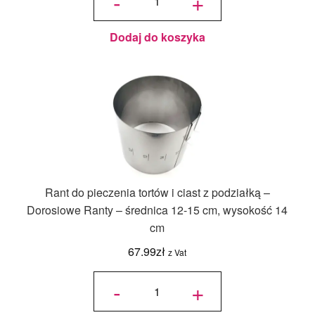
-
+
tortów i
ciast z
podziałką
-
Dorosiowe
Ranty -
średnica
Dodaj do koszyka
31-42 cm,
wysokość
14 cm
Rant do pieczenia tortów i ciast z podziałką –
Dorosiowe Ranty – średnica 12-15 cm, wysokość 14
cm
67.99
zł
z Vat
ilość Rant
do
-
+
pieczenia
tortów i
ciast z
podziałką
-
Dorosiowe