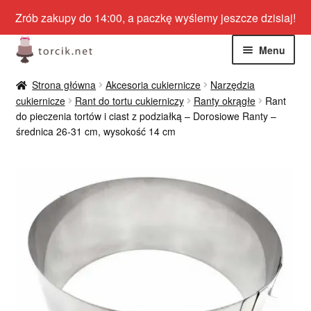
Zrób zakupy do 14:00, a paczkę wyślemy jeszcze dzisiaj!
Przejdź
Przejdź
Menu
do
do
nawigacji
treści
Rozwiń
Jadalne
Strona główna
Akcesoria cukiernicze
Narzędzia
menu
cukiernicze
Rant do tortu cukierniczy
Ranty okrągłe
Rant
potom
Rozwiń
do pieczenia tortów i ciast z podziałką – Dorosiowe Ranty –
Niejadalne
średnica 26-31 cm, wysokość 14 cm
menu
potom
Rozwiń
Barwniki spożywcze
menu
potom
Rozwiń
Tematyczne
menu
potom
Blog
Wyprzedaż
Nowości