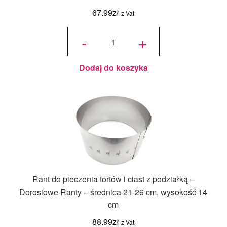
67.99
zł
z Vat
ilość Rant
do
-
+
pieczenia
tortów i
ciast z
podziałką
-
Dorosiowe
Ranty -
średnica
Dodaj do koszyka
12-15 cm,
wysokość
14 cm
Rant do pieczenia tortów i ciast z podziałką –
Dorosiowe Ranty – średnica 21-26 cm, wysokość 14
cm
88.99
zł
z Vat