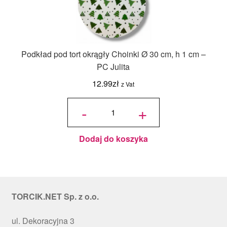
Podkład pod tort okrągły Choinki Ø 30 cm, h 1 cm –
PC Julita
12.99
zł
z Vat
ilość
Podkład
-
+
pod tort
okrągły
Choinki
Ø 30
cm, h 1
cm - PC
Julita
Dodaj do koszyka
TORCIK.NET Sp. z o.o.
ul. Dekoracyjna 3