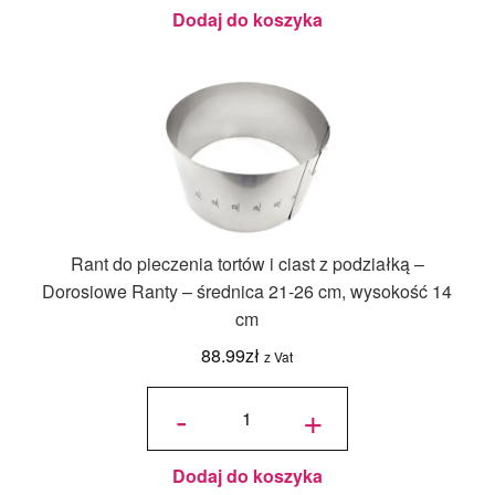
Ranty -
średnica
Dodaj do koszyka
12-15 cm,
wysokość
14 cm
Rant do pieczenia tortów i ciast z podziałką –
Dorosiowe Ranty – średnica 21-26 cm, wysokość 14
cm
88.99
zł
z Vat
ilość Rant
do
-
+
pieczenia
tortów i
ciast z
podziałką
-
Dorosiowe
Ranty -
średnica
Dodaj do koszyka
21-26 cm,
wysokość