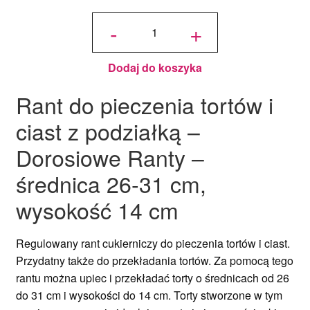
ilość Rant
do
-
+
pieczenia
tortów i
ciast z
podziałką
-
Dorosiowe
Ranty -
średnica
Dodaj do koszyka
21-26 cm,
wysokość
14 cm
Rant do pieczenia tortów i
ciast z podziałką –
Dorosiowe Ranty –
średnica 26-31 cm,
wysokość 14 cm
Regulowany rant cukierniczy do pieczenia tortów i ciast.
Przydatny także do przekładania tortów. Za pomocą tego
rantu można upiec i przekładać torty o średnicach od 26
do 31 cm i wysokości do 14 cm. Torty stworzone w tym