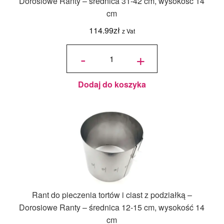
Dorosiowe Ranty – średnica 31-42 cm, wysokość 14
cm
114.99
zł
z Vat
ilość Rant
do
-
+
pieczenia
tortów i
ciast z
podziałką
-
Dorosiowe
Ranty -
średnica
Dodaj do koszyka
31-42 cm,
wysokość
14 cm
Rant do pieczenia tortów i ciast z podziałką –
Dorosiowe Ranty – średnica 12-15 cm, wysokość 14
cm