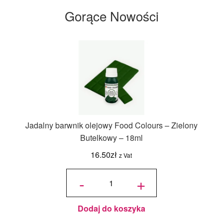
14 cm
Gorące Nowości
Jadalny barwnik olejowy Food Colours – Zielony
Butelkowy – 18ml
16.50
zł
z Vat
ilość
Jadalny
-
+
barwnik
olejowy
Food
Colours -
Zielony
Butelkowy
- 18ml
Dodaj do koszyka