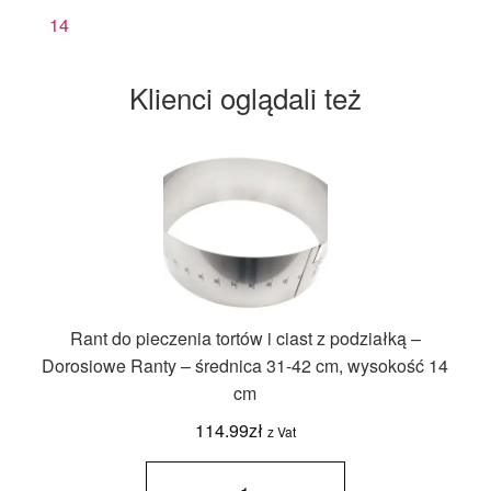
14
Klienci oglądali też
Rant do pieczenia tortów i ciast z podziałką –
Dorosiowe Ranty – średnica 31-42 cm, wysokość 14
cm
114.99
zł
z Vat
ilość Rant
do
pieczenia