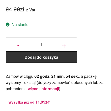
94.99
zł
z Vat
Na stanie
ilość Rant
do
-
+
pieczenia
tortów i
ciast z
podziałką
-
Dorosiowe
Ranty -
średnica
Dodaj do koszyka
26-31 cm,
wysokość
14 cm
Zamów w ciągu
02 godz. 21 min. 53 sek.
, a paczkę
wyślemy -
dzisiaj
(dotyczy zamówień opłaconych lub za
pobraniem -
więcej informacji
)
11,99zł*
Wysyłka już od