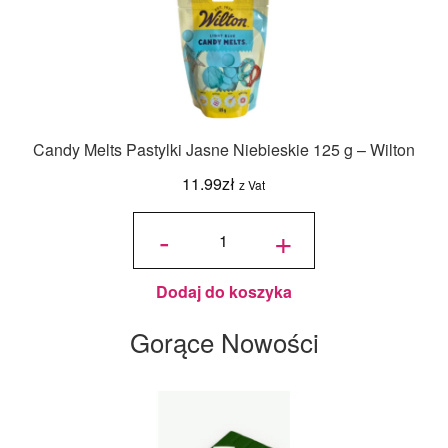
Candy Melts Pastylki Jasne Niebieskie 125 g – Wilton
11.99
zł
z Vat
ilość
Candy
-
+
Melts
Pastylki
Jasne
Niebieskie
125 g -
Wilton
Dodaj do koszyka
Gorące Nowości