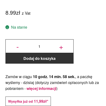
8.99
zł
z Vat
Na stanie
ilość
Tylka
-
+
Duży
Kwiat
2F -
JEM
Dodaj do koszyka
Zamów w ciągu
10 godz. 14 min. 58 sek.
, a paczkę
wyślemy -
dzisiaj
(dotyczy zamówień opłaconych lub za
pobraniem -
więcej informacji
)
11,99zł*
Wysyłka już od