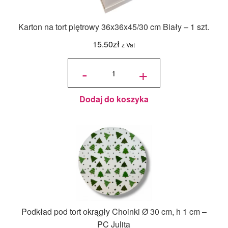
Karton na tort piętrowy 36x36x45/30 cm Biały – 1 szt.
15.50
zł
z Vat
ilość Karton
na tort
-
+
piętrowy
36x36x45/30
cm Biały - 1
szt.
Dodaj do koszyka
Podkład pod tort okrągły Choinki Ø 30 cm, h 1 cm –
PC Julita