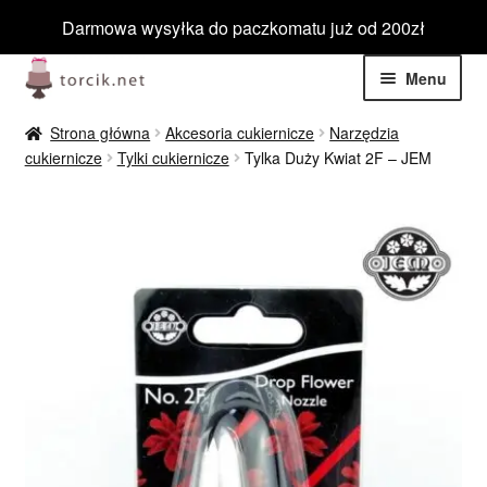
Darmowa wysyłka do paczkomatu już od 200zł
Przejdź
Przejdź
Menu
do
do
nawigacji
treści
Rozwiń
Jadalne
Strona główna
Akcesoria cukiernicze
Narzędzia
menu
cukiernicze
Tylki cukiernicze
Tylka Duży Kwiat 2F – JEM
potom
Rozwiń
Niejadalne
menu
potom
Rozwiń
Barwniki spożywcze
menu
potom
Rozwiń
Tematyczne
menu
potom
Blog
Wyprzedaż
Nowości