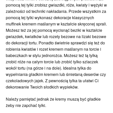
pomocą tej tylki zrobisz gwiazdki, róże, kwiaty i wężyki w
zależności od techniki nakładania. Przede wszystkim za
pomocą tej tylki wykonasz dekoracje klasycznych
muffinek kremem maślanym w kształcie skręconej sprali.
Możesz też za jej pomocą wycisnąć beziki w kształcie
gwiazdek, kwiatków lub rozety bezowe na lizaki bezowe
do dekoracji tortu. Ponadto świetnie sprawdzi się też do
robienia kwiatów i rozet kremem maślanym na torcie i
babeczkach w stylu jednorożca. Możesz też tą tylką
zrobić róże na całym torcie lub zrobić tylko szlaczek
wokół tortu (na górze i na dole). Idealna tylka do
wypełniania gładkim kremem lub śmietaną deserów czy
czekoladowych jajek. Z pewnością tylka ta ułatwi Ci
dekorowanie Twoich słodkich wypieków.
Należy pamiętać jednak że kremy muszą być gładkie
żeby nie zapchać tylki.