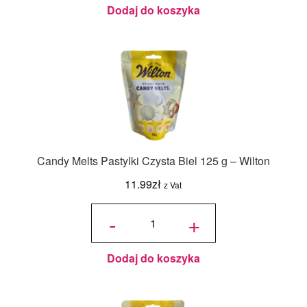
Dodaj do koszyka
Candy Melts Pastylki Czysta Biel 125 g – Wilton
11.99
zł
z Vat
ilość
Candy
-
+
Melts
Pastylki
Czysta
Biel
125 g -
Wilton
Dodaj do koszyka