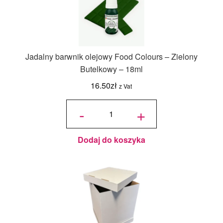
Jadalny barwnik olejowy Food Colours – Zielony
Butelkowy – 18ml
16.50
zł
z Vat
ilość
Jadalny
-
+
barwnik
olejowy
Food
Colours -
Zielony
Butelkowy
- 18ml
Dodaj do koszyka