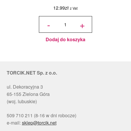
12.99
zł
z Vat
ilość
Podkład
-
+
pod tort
okrągły
Choinki
Ø 30
cm, h 1
cm - PC
Julita
Dodaj do koszyka
TORCIK.NET Sp. z o.o.
ul. Dekoracyjna 3
65-155 Zielona Góra
(woj. lubuskie)
509 710 211 (8-16 w dni robocze)
e-mail:
sklep@torcik.net