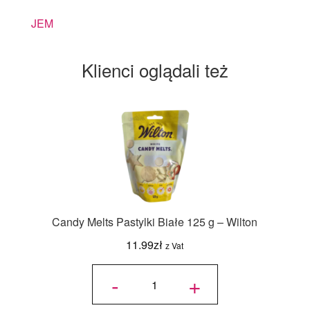
JEM
Klienci oglądali też
Candy Melts Pastylki Białe 125 g – Wilton
11.99
zł
z Vat
ilość
Candy
-
+
Melts
Pastylki
Białe
125 g -
Wilton