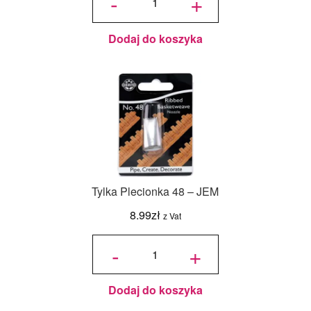
-
+
Kwiat
1F -
JEM
Dodaj do koszyka
Tylka Plecionka 48 – JEM
8.99
zł
z Vat
ilość
Tylka
-
+
Plecionka
48 - JEM
Dodaj do koszyka