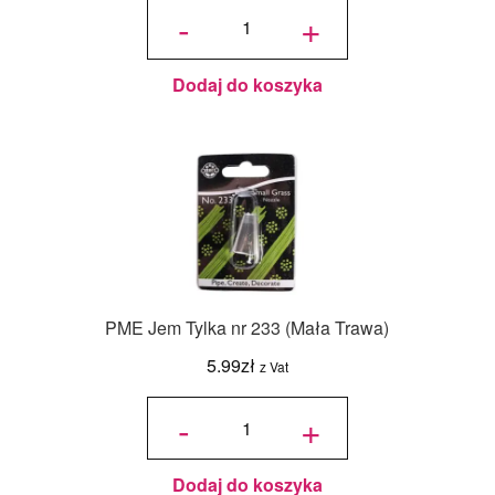
PME
-
+
Jem
Tylka
nr 234
(Duża
Trawa)
Dodaj do koszyka
PME Jem Tylka nr 233 (Mała Trawa)
5.99
zł
z Vat
ilość
PME
-
+
Jem
Tylka
nr 233
(Mała
Trawa)
Dodaj do koszyka