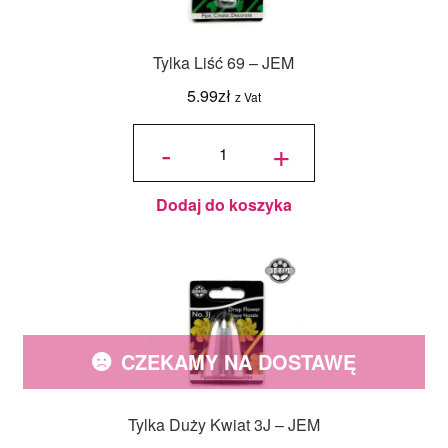
Tylka Liść 69 – JEM
5.99
zł
z Vat
ilość
Tylka
-
+
Liść
69 -
JEM
Dodaj do koszyka
CZEKAMY NA DOSTAWĘ
Tylka Duży Kwiat 3J – JEM