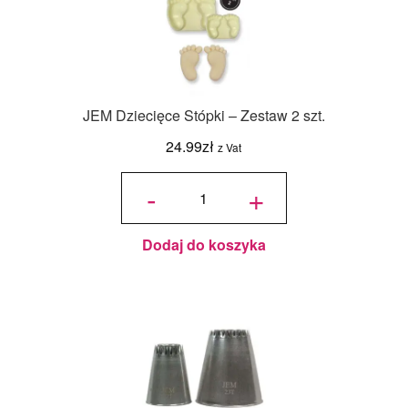
JEM Dziecięce Stópki – Zestaw 2 szt.
24.99
zł
z Vat
ilość JEM
Dziecięce
-
+
Stópki –
Zestaw 2
szt.
Dodaj do koszyka