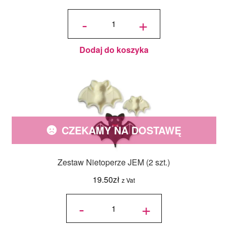
ilość
Tylka
-
+
Plecionka
44 - JEM
Dodaj do koszyka
CZEKAMY NA DOSTAWĘ
Zestaw Nietoperze JEM (2 szt.)
19.50
zł
z Vat
ilość
Zestaw
-
+
Nietoperze
JEM (2
szt.)