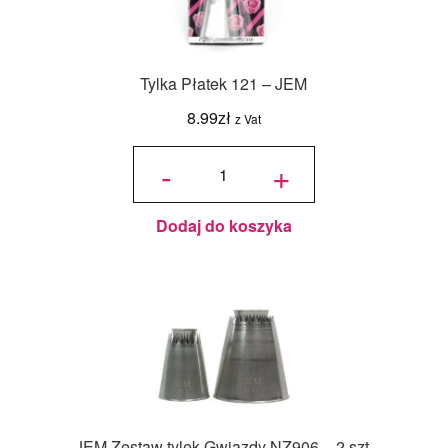
Tylka Płatek 121 – JEM
8.99
zł
z Vat
ilość
Tylka
-
+
Płatek
121 -
JEM
Dodaj do koszyka
JEM Zestaw tylek Gwiazdy NZ906 – 2 szt.