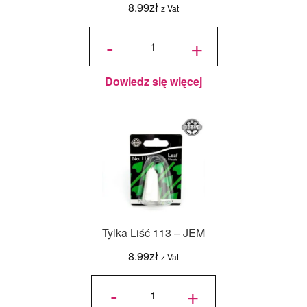
8.99
zł
z Vat
ilość
Tylka
-
+
Duży
Kwiat
3J -
JEM
Dowiedz się więcej
Tylka Liść 113 – JEM
8.99
zł
z Vat
ilość
Tylka
-
+
Liść
113 -
JEM