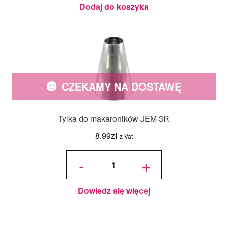
Dodaj do koszyka
CZEKAMY NA DOSTAWĘ
Tylka do makaroników JEM 3R
8.99
zł
z Vat
ilość Tylka
do
-
+
makaroników
JEM 3R
Dowiedz się więcej