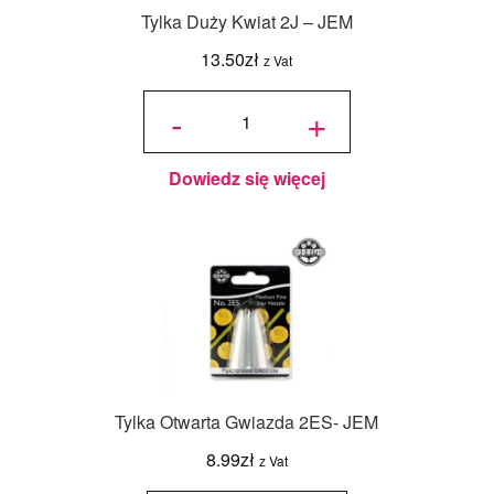
Tylka Duży Kwiat 2J – JEM
13.50
zł
z Vat
ilość
Tylka
-
+
Duży
Kwiat
2J -
JEM
Dowiedz się więcej
Tylka Otwarta Gwiazda 2ES- JEM
8.99
zł
z Vat