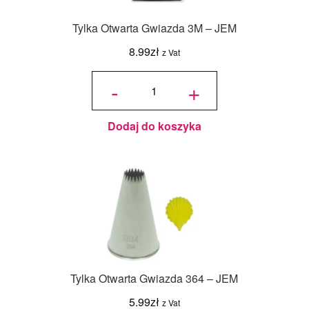
Tylka Otwarta Gwiazda 3M – JEM
8.99
zł
z Vat
ilość
Tylka
-
+
Otwarta
Gwiazda
3M -
JEM
Dodaj do koszyka
Tylka Otwarta Gwiazda 364 – JEM
5.99
zł
z Vat