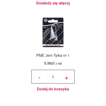
Dowiedz się więcej
PME Jem Tylka nr 1
5.99
zł
z Vat
ilość
PME
-
+
Jem
Tylka
nr 1
Dodaj do koszyka