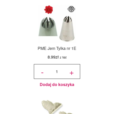
PME Jem Tylka nr 1E
8.99
zł
z Vat
ilość
PME
-
+
Jem
Tylka
nr
1E
Dodaj do koszyka