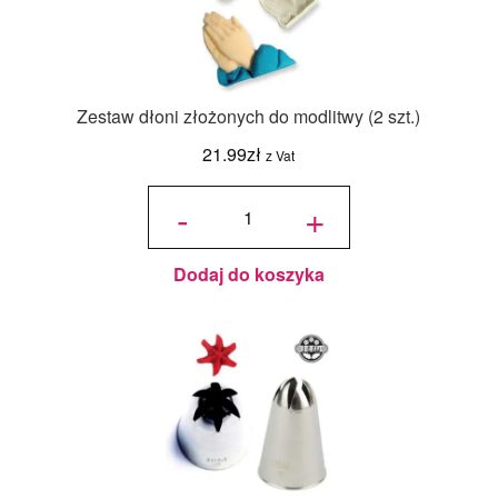
Zestaw dłoni złożonych do modlitwy (2 szt.)
21.99
zł
z Vat
ilość
Zestaw
-
+
dłoni
złożonych
do
modlitwy
(2 szt.)
Dodaj do koszyka