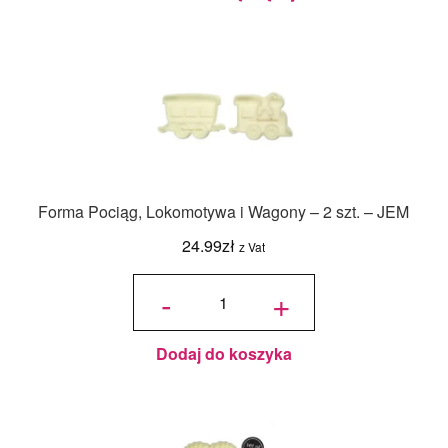
Forma Pociąg, Lokomotywa i Wagony – 2 szt. – JEM
24.99
zł
z Vat
ilość Forma
Pociąg,
-
+
Lokomotywa
i Wagony - 2
szt. - JEM
Dodaj do koszyka