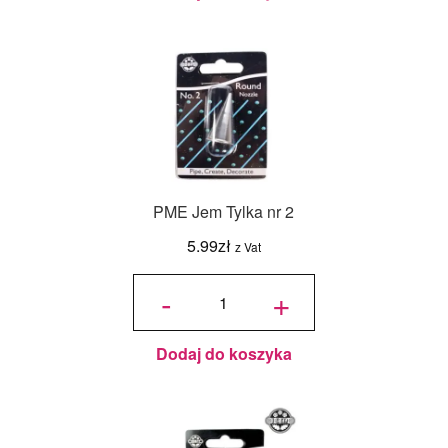
PME Jem Tylka nr 2
5.99
zł
z Vat
ilość
PME
-
+
Jem
Tylka
nr 2
Dodaj do koszyka