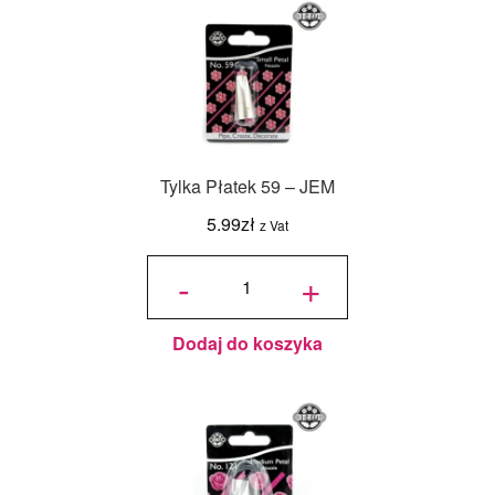
Tylka Płatek 59 – JEM
5.99
zł
z Vat
ilość
Tylka
-
+
Płatek
59 -
JEM
Dodaj do koszyka