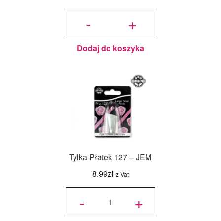
ilość
Tylka
-
+
Otwarta
Gwiazda
364 -
JEM
Dodaj do koszyka
Tylka Płatek 127 – JEM
8.99
zł
z Vat
ilość
Tylka
-
+
Płatek
127 -
JEM