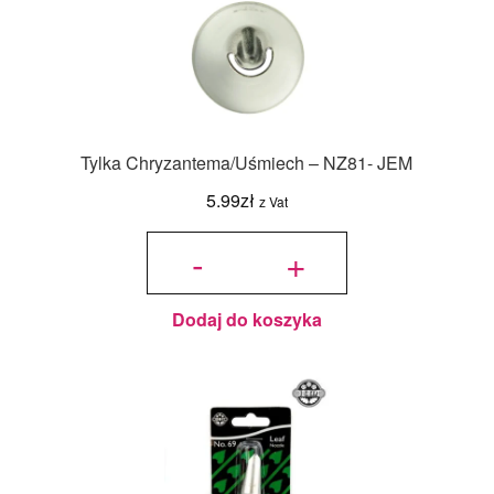
Tylka Chryzantema/Uśmiech – NZ81- JEM
5.99
zł
z Vat
ilość Tylka
Chryzantema/Uśmiech
-
+
- NZ81- JEM
Dodaj do koszyka