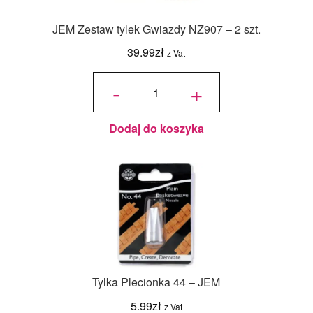
JEM Zestaw tylek Gwiazdy NZ907 – 2 szt.
39.99
zł
z Vat
ilość
JEM
-
+
Zestaw
tylek
Gwiazdy
NZ907 -
2 szt.
Dodaj do koszyka
Tylka Plecionka 44 – JEM
5.99
zł
z Vat