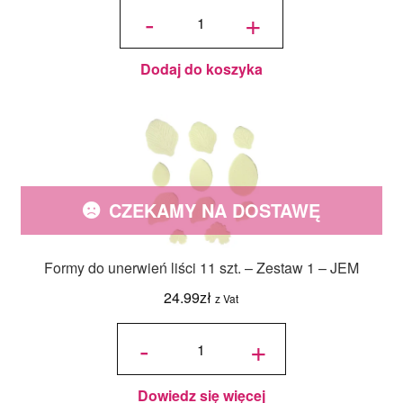
ilość
Tylka
-
+
Otwarta
Gwiazda
2ES-
JEM
Dodaj do koszyka
CZEKAMY NA DOSTAWĘ
Formy do unerwień liści 11 szt. – Zestaw 1 – JEM
24.99
zł
z Vat
ilość
Formy
-
+
do
unerwień
liści 11
szt. -
Zestaw 1
- JEM
Dowiedz się więcej