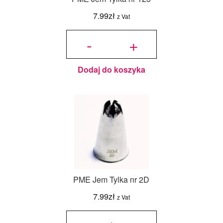
7.99
zł
z Vat
ilość
PME
-
+
Jem
Tylka
nr
123
Dodaj do koszyka
PME Jem Tylka nr 2D
7.99
zł
z Vat
ilość
PME
Jem