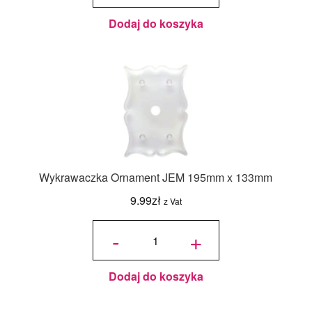
Dodaj do koszyka
Wykrawaczka Ornament JEM 195mm x 133mm
9.99
zł
z Vat
ilość
Wykrawaczka
-
+
Ornament
JEM 195mm
x 133mm
Dodaj do koszyka