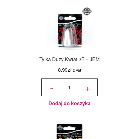
Tylka Duży Kwiat 2F – JEM
8.99
zł
z Vat
ilość
Tylka
-
+
Duży
Kwiat
2F -
JEM
Dodaj do koszyka