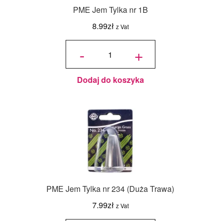
PME Jem Tylka nr 1B
8.99
zł
z Vat
ilość
PME
-
+
Jem
Tylka
nr
1B
Dodaj do koszyka
PME Jem Tylka nr 234 (Duża Trawa)
7.99
zł
z Vat
ilość