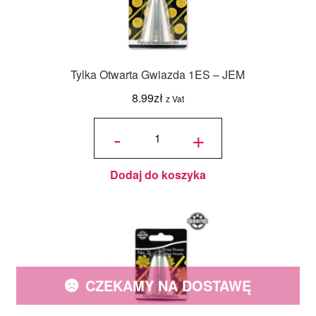
Tylka Otwarta Gwiazda 1ES – JEM
8.99
zł
z Vat
ilość
Tylka
-
+
Otwarta
Gwiazda
1ES -
JEM
Dodaj do koszyka
CZEKAMY NA DOSTAWĘ