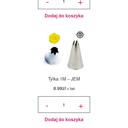
-
+
Tylka
nr
2D
Dodaj do koszyka
Tylka 1M – JEM
8.99
zł
z Vat
ilość
Tylka
-
+
1M -
JEM
Dodaj do koszyka