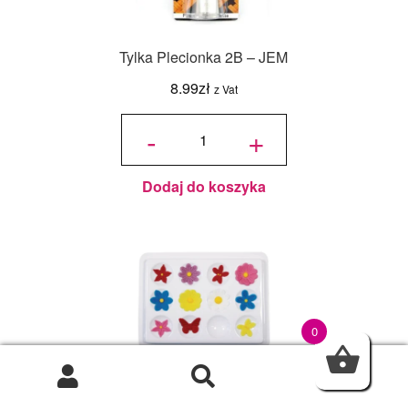
Tylka Plecionka 2B – JEM
8.99
zł
z Vat
ilość
Tylka
-
+
Plecionka
2B - JEM
Dodaj do koszyka
0
0
Forma do suszenia kwiatów cukrowych JEM