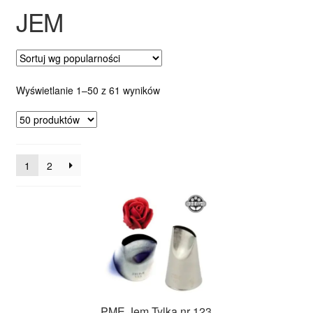
JEM
Ozdoby na tort weselny
Posortowane
Wyświetlanie 1–50 z 61 wyników
według
popularności
1
2
PME Jem Tylka nr 123