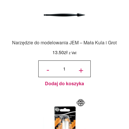
Narzędzie do modelowania JEM – Mała Kula i Grot
13.50
zł
z Vat
ilość
Narzędzie do
-
+
modelowania
JEM - Mała
Kula i Grot
Dodaj do koszyka