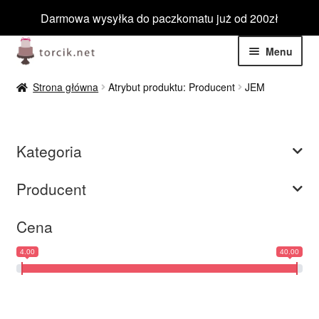
Darmowa wysyłka do paczkomatu już od 200zł
Przejdź
Przejdź
Menu
do
do
nawigacji
treści
Rozwiń
Jadalne
Strona główna
Atrybut produktu: Producent
JEM
menu
potom
Rozwiń
Niejadalne
menu
Kategoria
potom
Rozwiń
Barwniki spożywcze
menu
Producent
potom
Rozwiń
Tematyczne
menu
Cena
potom
Blog
4.00
40.00
Wyprzedaż
Nowości