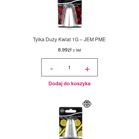
Tylka Duży Kwiat 1G – JEM PME
8.99
zł
z Vat
ilość
Tylka
-
+
Duży
Kwiat
1G -
JEM
PME
Dodaj do koszyka