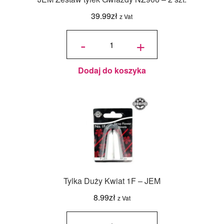
39.99
zł
z Vat
ilość
JEM
-
+
Zestaw
tylek
Gwiazdy
NZ906 -
2 szt.
Dodaj do koszyka
Tylka Duży Kwiat 1F – JEM
8.99
zł
z Vat
ilość
Tylka
Duży