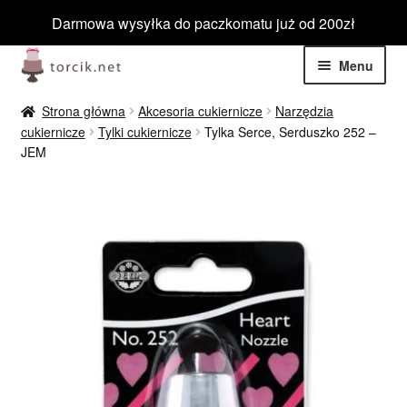
Darmowa wysyłka do paczkomatu już od 200zł
Przejdź
Przejdź
Menu
do
do
nawigacji
treści
Rozwiń
Jadalne
Strona główna
Akcesoria cukiernicze
Narzędzia
menu
cukiernicze
Tylki cukiernicze
Tylka Serce, Serduszko 252 –
potom
Rozwiń
JEM
Niejadalne
menu
potom
Rozwiń
Barwniki spożywcze
menu
potom
Rozwiń
Tematyczne
menu
potom
Blog
Wyprzedaż
Nowości