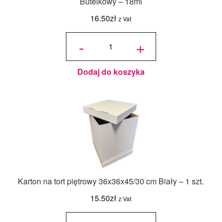
Butelkowy – 18ml
16.50
zł
z Vat
ilość
Jadalny
-
+
barwnik
olejowy
Food
Colours -
Zielony
Butelkowy
- 18ml
Dodaj do koszyka
Karton na tort piętrowy 36x36x45/30 cm Biały – 1 szt.
15.50
zł
z Vat
ilość Karton
na tort
piętrowy