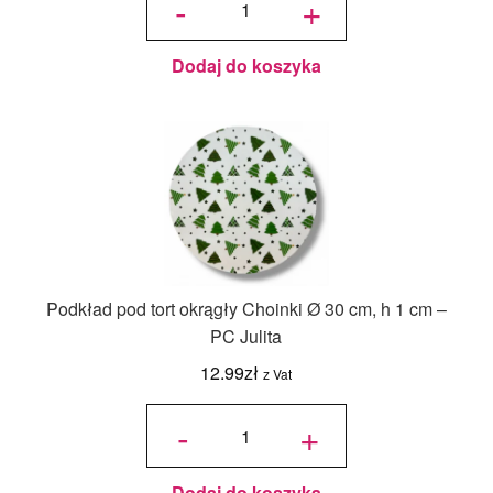
-
+
36x36x45/30
cm Biały - 1
szt.
Dodaj do koszyka
Podkład pod tort okrągły Choinki Ø 30 cm, h 1 cm –
PC Julita
12.99
zł
z Vat
ilość
Podkład
-
+
pod tort
okrągły
Choinki
Ø 30
cm, h 1
cm - PC
Julita
Dodaj do koszyka