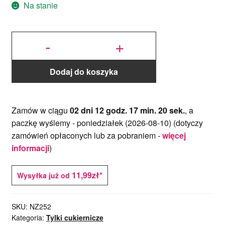
Na stanie
ilość Tylka
Serce,
-
+
Serduszko
252 - JEM
Dodaj do koszyka
Zamów w ciągu
02 dni 12 godz. 17 min. 20 sek.
, a
paczkę wyślemy -
poniedziałek (2026-08-10)
(dotyczy
zamówień opłaconych lub za pobraniem -
więcej
informacji
)
11,99zł*
Wysyłka już od
SKU:
NZ252
Kategoria:
Tylki cukiernicze