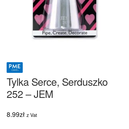
Ozdoby na tort weselny
Tylka Serce, Serduszko
252 – JEM
8.99
zł
z Vat