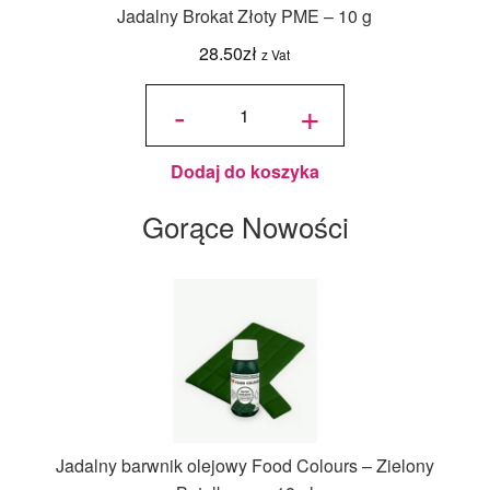
Jadalny Brokat Złoty PME – 10 g
28.50
zł
z Vat
ilość
Jadalny
-
+
Brokat
Złoty
PME -
10 g
Dodaj do koszyka
Gorące Nowości
Jadalny barwnik olejowy Food Colours – Zielony