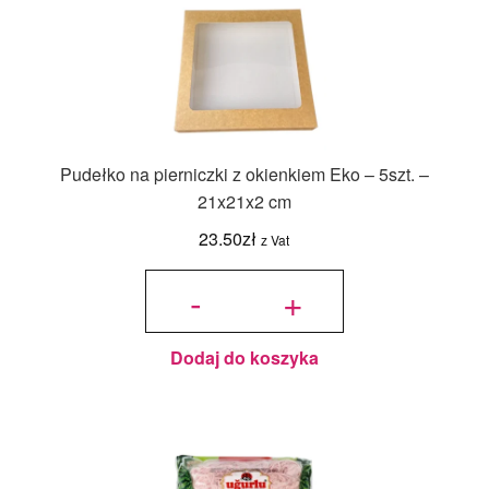
Pudełko na pierniczki z okienkiem Eko – 5szt. –
21x21x2 cm
23.50
zł
z Vat
ilość
Pudełko
-
+
na
pierniczki
z
okienkiem
Eko -
5szt. -
21x21x2
cm
Dodaj do koszyka