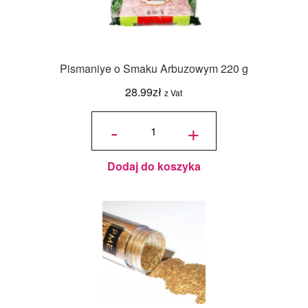
Pismaniye o Smaku Arbuzowym 220 g
28.99
zł
z Vat
ilość
Pismaniye
-
+
o Smaku
Arbuzowym
220 g
Dodaj do koszyka