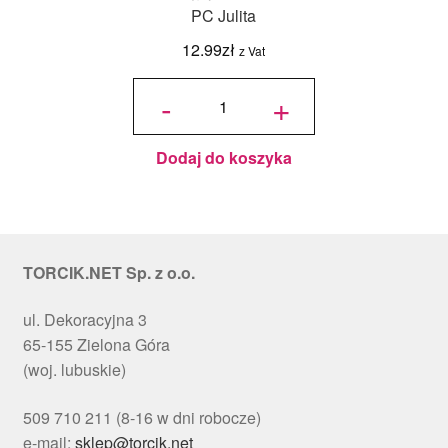
PC Julita
12.99
zł
z Vat
ilość
Podkład
-
+
pod tort
okrągły
Choinki
Ø 30
cm, h 1
cm - PC
Julita
Dodaj do koszyka
TORCIK.NET Sp. z o.o.
ul. Dekoracyjna 3
65-155 Zielona Góra
(woj. lubuskie)
509 710 211 (8-16 w dni robocze)
e-mail:
sklep@torcik.net