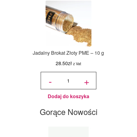
Jadalny Brokat Złoty PME – 10 g
28.50
zł
z Vat
ilość
Jadalny
-
+
Brokat
Złoty
PME -
10 g
Dodaj do koszyka
Gorące Nowości