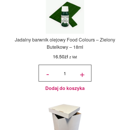
Jadalny barwnik olejowy Food Colours – Zielony
Butelkowy – 18ml
16.50
zł
z Vat
ilość
Jadalny
-
+
barwnik
olejowy
Food
Colours -
Zielony
Butelkowy
- 18ml
Dodaj do koszyka