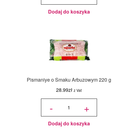
okienkiem
Eko -
5szt. -
21x21x2
cm
Dodaj do koszyka
Pismaniye o Smaku Arbuzowym 220 g
28.99
zł
z Vat
ilość
Pismaniye
-
+
o Smaku
Arbuzowym
220 g
Dodaj do koszyka