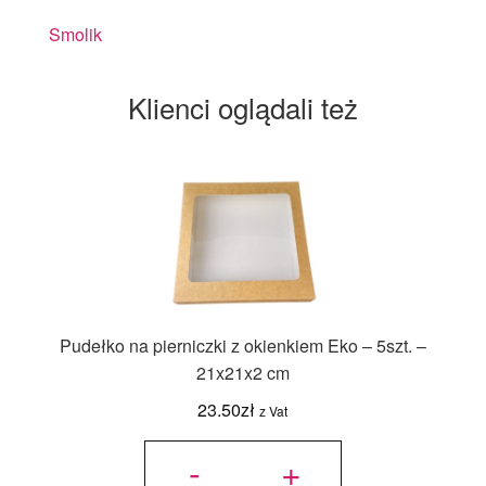
Smolik
Klienci oglądali też
Pudełko na pierniczki z okienkiem Eko – 5szt. –
21x21x2 cm
23.50
zł
z Vat
ilość
Pudełko
-
+
na
pierniczki
z