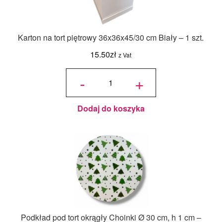
Karton na tort piętrowy 36x36x45/30 cm Biały – 1 szt.
15.50
zł
z Vat
ilość Karton
na tort
-
+
piętrowy
36x36x45/30
cm Biały - 1
szt.
Dodaj do koszyka
Podkład pod tort okrągły Choinki Ø 30 cm, h 1 cm –