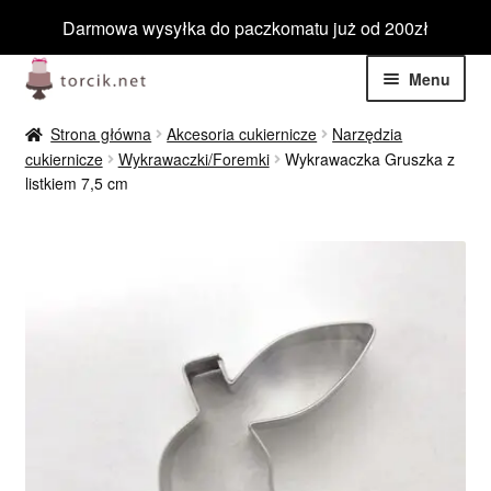
Darmowa wysyłka do paczkomatu już od 200zł
Przejdź
Przejdź
Menu
do
do
nawigacji
treści
Rozwiń
Jadalne
Strona główna
Akcesoria cukiernicze
Narzędzia
menu
cukiernicze
Wykrawaczki/Foremki
Wykrawaczka Gruszka z
potom
Rozwiń
listkiem 7,5 cm
Niejadalne
menu
potom
Rozwiń
Barwniki spożywcze
menu
potom
Rozwiń
Tematyczne
menu
potom
Blog
Wyprzedaż
Nowości