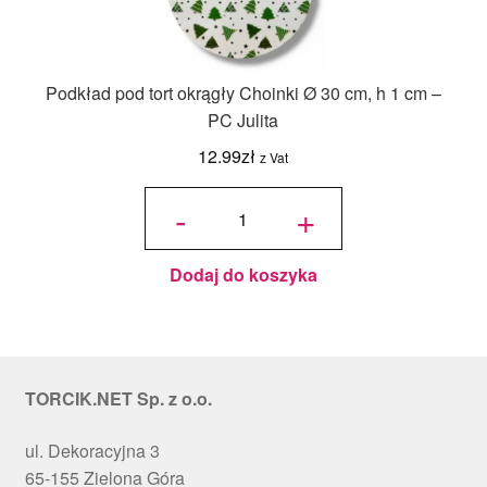
Podkład pod tort okrągły Choinki Ø 30 cm, h 1 cm –
PC Julita
12.99
zł
z Vat
ilość
Podkład
-
+
pod tort
okrągły
Choinki
Ø 30
cm, h 1
cm - PC
Julita
Dodaj do koszyka
TORCIK.NET Sp. z o.o.
ul. Dekoracyjna 3
65-155 Zielona Góra