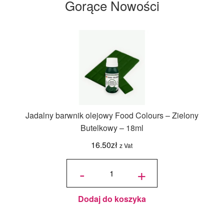
Gorące Nowości
Jadalny barwnik olejowy Food Colours – Zielony
Butelkowy – 18ml
16.50
zł
z Vat
ilość
Jadalny
-
+
barwnik
olejowy
Food
Colours -
Zielony
Butelkowy
- 18ml
Dodaj do koszyka