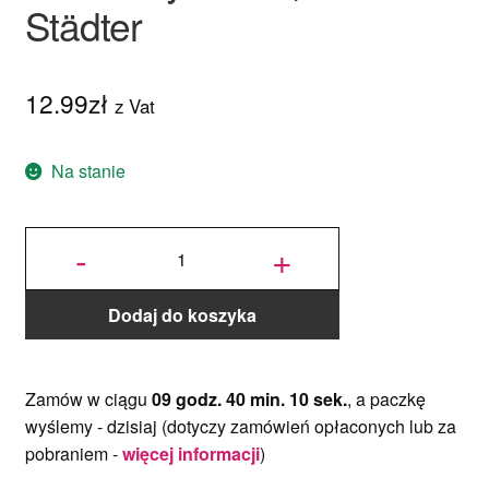
Städter
12.99
zł
z Vat
Na stanie
ilość
Wykrawaczka
-
+
z Tłoczkiem
Lokomotywa -
7,5 cm -
Städter
Dodaj do koszyka
Zamów w ciągu
09 godz. 40 min. 10 sek.
, a paczkę
wyślemy -
dzisiaj
(dotyczy zamówień opłaconych lub za
pobraniem -
więcej informacji
)