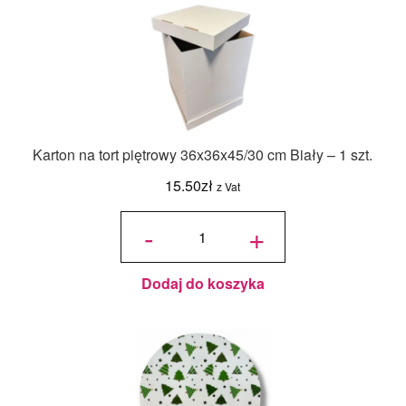
Karton na tort piętrowy 36x36x45/30 cm Biały – 1 szt.
15.50
zł
z Vat
ilość Karton
na tort
-
+
piętrowy
36x36x45/30
cm Biały - 1
szt.
Dodaj do koszyka