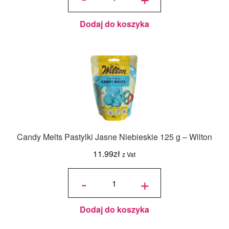
Czysta
Biel
125 g -
Wilton
Dodaj do koszyka
Candy Melts Pastylki Jasne Niebieskie 125 g – Wilton
11.99
zł
z Vat
ilość
Candy
-
+
Melts
Pastylki
Jasne
Niebieskie
125 g -
Wilton
Dodaj do koszyka