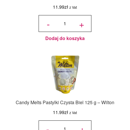
11.99
zł
z Vat
ilość
Candy
-
+
Melts
Pastylki
Białe
125 g -
Wilton
Dodaj do koszyka
Candy Melts Pastylki Czysta Biel 125 g – Wilton
11.99
zł
z Vat
ilość
Candy
-
+
Melts
Pastylki