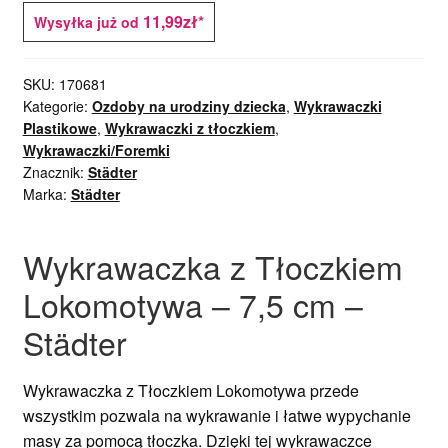
11,99zł*
Wysyłka już od
SKU:
170681
Kategorie:
Ozdoby na urodziny dziecka
,
Wykrawaczki
Plastikowe
,
Wykrawaczki z tłoczkiem
,
Wykrawaczki/Foremki
Znacznik:
Städter
Marka:
Städter
Wykrawaczka z Tłoczkiem
Lokomotywa – 7,5 cm –
Städter
Wykrawaczka z Tłoczkiem Lokomotywa przede
wszystkim pozwala na wykrawanie i łatwe wypychanie
masy za pomocą tłoczka. Dzięki tej wykrawaczce