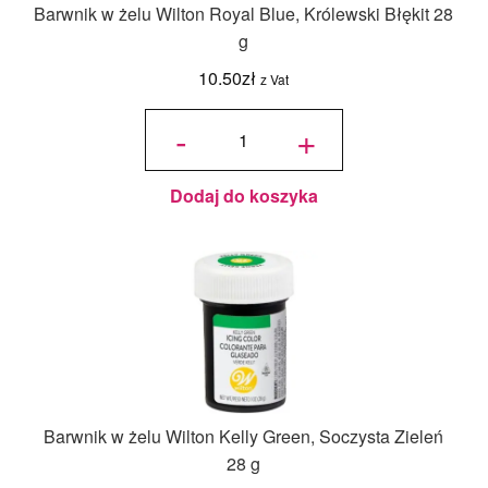
Barwnik w żelu Wilton Royal Blue, Królewski Błękit 28
g
10.50
zł
z Vat
ilość
Barwnik
-
+
w żelu
Wilton
Royal
Blue,
Królewski
Błękit 28
g
Dodaj do koszyka
Barwnik w żelu Wilton Kelly Green, Soczysta Zieleń
28 g