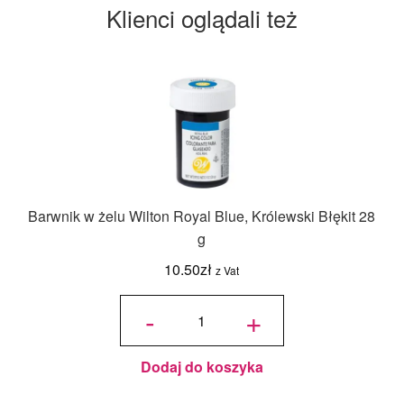
Klienci oglądali też
Barwnik w żelu Wilton Royal Blue, Królewski Błękit 28
g
10.50
zł
z Vat
ilość
Barwnik
-
+
w żelu
Wilton
Royal
Blue,
Królewski
Błękit 28
g
Dodaj do koszyka