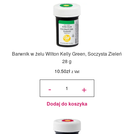
Barwnik w żelu Wilton Kelly Green, Soczysta Zieleń
28 g
10.50
zł
z Vat
ilość
Barwnik
-
+
w żelu
Wilton
Kelly
Green,
Soczysta
Zieleń
28 g
Dodaj do koszyka