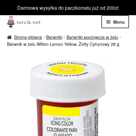
Darmowa wysyłka do paczkomatu już od 200zł
Przejdź
Przejdź
Menu
do
do
nawigacji
treści
Rozwiń
Jadalne
Strona główna
Barwniki
Barwniki spożywcze w żelu
menu
Barwnik w żelu Wilton Lemon Yellow, Żółty Cytrynowy 28 g
potom
Rozwiń
Niejadalne
menu
potom
Rozwiń
Barwniki spożywcze
menu
potom
Rozwiń
Tematyczne
menu
potom
Blog
Wyprzedaż
Nowości