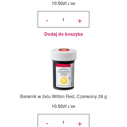
10.50
zł
z Vat
ilość
Barwnik
-
+
w żelu
Wilton
Kelly
Green,
Soczysta
Zieleń
28 g
Dodaj do koszyka
Barwnik w żelu Wilton Red, Czerwony 28 g
10.50
zł
z Vat
ilość
Barwnik
-
+
w żelu
Wilton
Red,
Czerwony