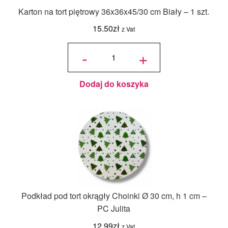
Karton na tort piętrowy 36x36x45/30 cm Biały – 1 szt.
15.50
zł
z Vat
ilość Karton
na tort
-
+
piętrowy
36x36x45/30
cm Biały - 1
szt.
Dodaj do koszyka
Podkład pod tort okrągły Choinki Ø 30 cm, h 1 cm –
PC Julita
12.99
zł
z Vat