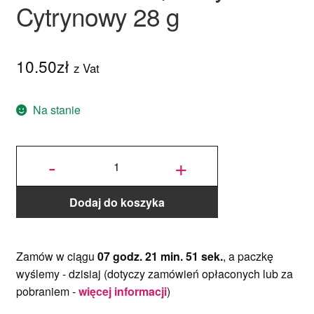
Cytrynowy 28 g
10.50
zł
z Vat
Na stanie
ilość
Barwnik w
-
+
żelu
Wilton
Lemon
Yellow,
Żółty
Cytrynowy
28 g
Dodaj do koszyka
Zamów w ciągu
07 godz. 21 min. 50 sek.
, a paczkę
wyślemy -
dzisiaj
(dotyczy zamówień opłaconych lub za
pobraniem -
więcej informacji
)