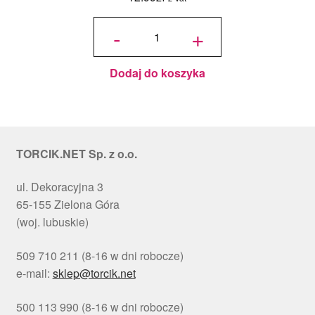
ilość
Podkład
-
+
pod tort
okrągły
Choinki
Ø 30
cm, h 1
cm - PC
Julita
Dodaj do koszyka
TORCIK.NET Sp. z o.o.
ul. Dekoracyjna 3
65-155 Zielona Góra
(woj. lubuskie)
509 710 211 (8-16 w dni robocze)
e-mail:
sklep@torcik.net
500 113 990 (8-16 w dni robocze)