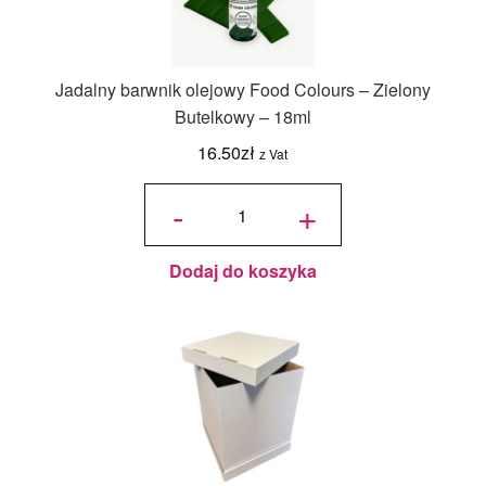
Jadalny barwnik olejowy Food Colours – Zielony
Butelkowy – 18ml
16.50
zł
z Vat
ilość
Jadalny
-
+
barwnik
olejowy
Food
Colours -
Zielony
Butelkowy
- 18ml
Dodaj do koszyka