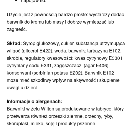
napojów itd.
Użycie jest z pewnością bardzo proste: wystarczy dodać
barwnik do kremu lub masy i dobrze wymieszać lub
zagnieść.
Skład:
Syrop glukozowy, cukier, substancja utrzymująca
wilgoć (glicerol E422), woda, barwnik: tartrazyna E102,
skrobia, regulatory kwasowości: kwas cytrynowy E330 i
cytryniany sodu E331, zagęszczacz (agar E406),
konserwant (sorbinian potasu E202). Barwnik E102
może mieć szkodliwy wpływ na aktywność i skupienie
uwagi u dzieci.
Informacje o alergenach:
Barwniki w żelu Wilton są produkowane w fabryce, który
przetwarza również orzeszki ziemne, orzechy, ryby,
skorupiaki, mleko, soję i produkty pszenne.