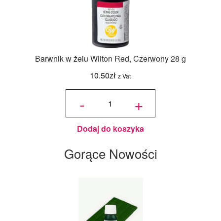
Barwnik w żelu Wilton Red, Czerwony 28 g
10.50
zł
z Vat
ilość
Barwnik
-
+
w żelu
Wilton
Red,
Czerwony
28 g
Dodaj do koszyka
Gorące Nowości