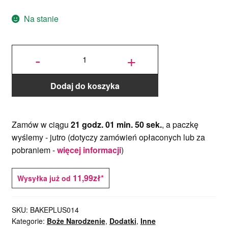
23.99zł.
14.50zł.
Na stanie
ilość Białko
w proszku do
-
+
lukru
królewskiego
50 g
Dodaj do koszyka
Zamów w ciągu
21 godz. 01 min. 50 sek.
, a paczkę
wyślemy -
jutro
(dotyczy zamówień opłaconych lub za
pobraniem -
więcej informacji
)
11,99zł*
Wysyłka już od
SKU:
BAKEPLUS014
Kategorie:
Boże Narodzenie
,
Dodatki
,
Inne