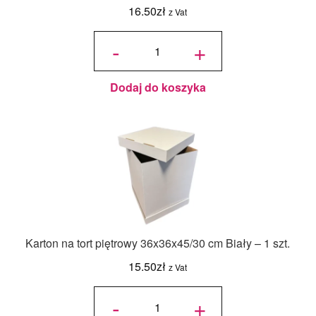
16.50
zł
z Vat
ilość
Jadalny
-
+
barwnik
olejowy
Food
Colours -
Zielony
Butelkowy
- 18ml
Dodaj do koszyka
Karton na tort piętrowy 36x36x45/30 cm Biały – 1 szt.
15.50
zł
z Vat
ilość Karton
na tort
-
+
piętrowy
36x36x45/30
cm Biały - 1