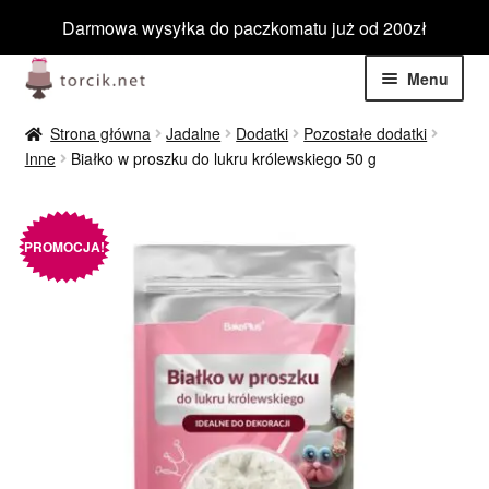
Darmowa wysyłka do paczkomatu już od 200zł
Przejdź
Przejdź
Menu
do
do
nawigacji
treści
Rozwiń
Jadalne
Strona główna
Jadalne
Dodatki
Pozostałe dodatki
menu
Inne
Białko w proszku do lukru królewskiego 50 g
potom
Rozwiń
Niejadalne
menu
potom
Rozwiń
Barwniki spożywcze
PROMOCJA!
menu
potom
Rozwiń
Tematyczne
menu
potom
Blog
Wyprzedaż
Nowości