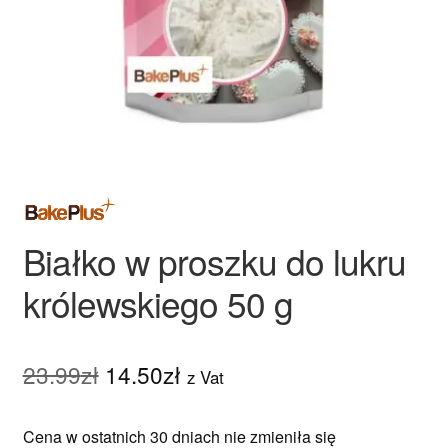
Ozdoby na tort weselny
Białko w proszku do lukru
królewskiego 50 g
Pierwotna
Aktualna
23.99
zł
14.50
zł
z Vat
cena
cena
Cena w ostatnich 30 dniach nie zmieniła się
wynosiła:
wynosi: