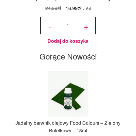
Pierwotna
Aktualna
24.99
zł
16.99
zł
z Vat
cena
cena
ilość
Żelatyna
-
+
spożywcza
wynosiła:
wynosi:
Bloom 180
- 200 g
24.99zł.
16.99zł.
Dodaj do koszyka
Gorące Nowości
Jadalny barwnik olejowy Food Colours – Zielony
Butelkowy – 18ml