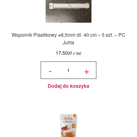
Wspornik Plastikowy ⌀8,5mm dł. 40 cm – 5 szt. – PC
Julita
17.50
zł
z Vat
ilość
Wspornik
-
+
Plastikowy
⌀8,5mm
dł. 40 cm
– 5 szt. -
PC Julita
Dodaj do koszyka