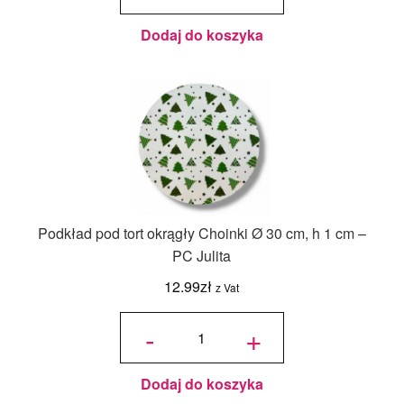
szt.
Dodaj do koszyka
Podkład pod tort okrągły Choinki Ø 30 cm, h 1 cm –
PC Julita
12.99
zł
z Vat
ilość
Podkład
-
+
pod tort
okrągły
Choinki
Ø 30
cm, h 1
cm - PC
Julita
Dodaj do koszyka