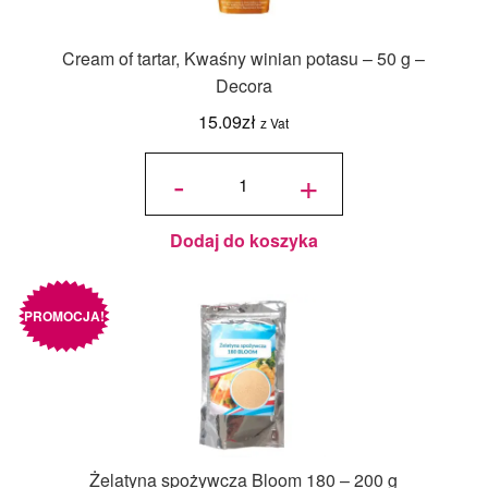
Cream of tartar, Kwaśny winian potasu – 50 g –
Decora
15.09
zł
z Vat
ilość
Cream
-
+
of tartar,
Kwaśny
winian
potasu -
50 g -
Decora
Dodaj do koszyka
PROMOCJA!
Żelatyna spożywcza Bloom 180 – 200 g