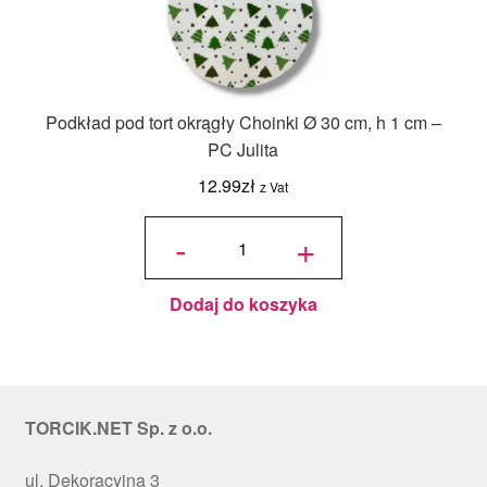
Podkład pod tort okrągły Choinki Ø 30 cm, h 1 cm –
PC Julita
12.99
zł
z Vat
ilość
Podkład
-
+
pod tort
okrągły
Choinki
Ø 30
cm, h 1
cm - PC
Julita
Dodaj do koszyka
TORCIK.NET Sp. z o.o.
ul. Dekoracyjna 3