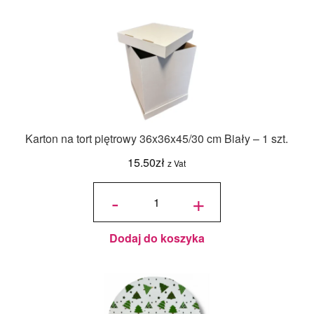
Karton na tort piętrowy 36x36x45/30 cm Biały – 1 szt.
15.50
zł
z Vat
ilość Karton
na tort
-
+
piętrowy
36x36x45/30
cm Biały - 1
szt.
Dodaj do koszyka