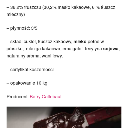
– 36,2% tłuszczu (30,2% masło kakaowe, 6 % tłuszcz
mleczny)
– płynność: 3/5
– skład: cukier, tłuszcz kakaowy,
mleko
pełne w
proszku, miazga kakaowa, emulgator: lecytyna
sojowa
,
naturalny aromat waniliowy.
– certyfikat koszerności
– opakowanie 10 kg
Producent:
Barry Callebaut