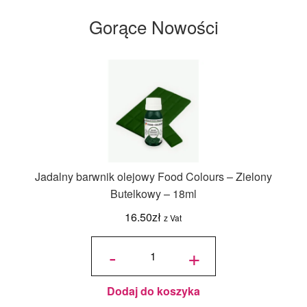
Gorące Nowości
Jadalny barwnik olejowy Food Colours – Zielony
Butelkowy – 18ml
16.50
zł
z Vat
ilość
Jadalny
-
+
barwnik
olejowy
Food
Colours -
Zielony
Butelkowy
- 18ml
Dodaj do koszyka