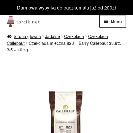
Darmowa wysyłka do paczkomatu już od 200zł
Przejdź
Przejdź
Menu
do
do
nawigacji
treści
Rozwiń
Jadalne
Strona główna
Jadalne
Czekolada
Czekolada
menu
Callebaut
Czekolada mleczna 823 – Barry Callebaut 33,6%
potom
Rozwiń
3/5 – 10 kg
Niejadalne
menu
potom
Rozwiń
Barwniki spożywcze
menu
potom
Rozwiń
Producenci
menu
potom
Barwniki do aerografu
Rozwiń
Barwniki spożywcze w proszku
menu
potom
Rozwiń
Barwniki spożywcze w żelu