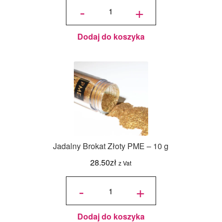
Pismaniye
-
+
o Smaku
Arbuzowym
220 g
Dodaj do koszyka
Jadalny Brokat Złoty PME – 10 g
28.50
zł
z Vat
ilość
Jadalny
-
+
Brokat
Złoty
PME -
10 g
Dodaj do koszyka