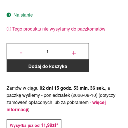
Nowości
Na stanie
Ozdoby na tort weselny
ⓘ Tego produktu nie wysyłamy do paczkomatów!
ilość
Czekolada
-
+
mleczna
823 -
Barry
Callebaut
33,6% 3/5
- 10 kg
Dodaj do koszyka
Zamów w ciągu
02 dni 15 godz. 53 min. 36 sek.
, a
paczkę wyślemy -
poniedziałek (2026-08-10)
(dotyczy
zamówień opłaconych lub za pobraniem -
więcej
informacji
)
11,99zł*
Wysyłka już od