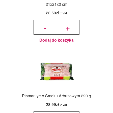
21x21x2 cm
23.50
zł
z Vat
ilość
Pudełko
-
+
na
pierniczki
z
okienkiem
Eko -
5szt. -
21x21x2
cm
Dodaj do koszyka
Pismaniye o Smaku Arbuzowym 220 g
28.99
zł
z Vat
ilość