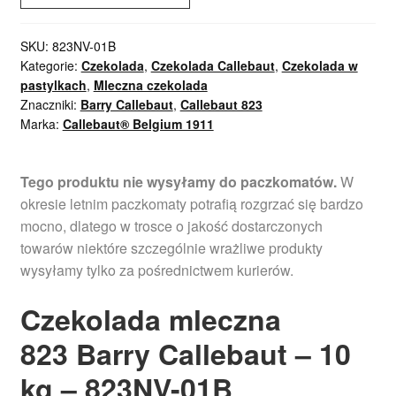
SKU:
823NV-01B
Kategorie:
Czekolada
,
Czekolada Callebaut
,
Czekolada w
pastylkach
,
Mleczna czekolada
Znaczniki:
Barry Callebaut
,
Callebaut 823
Marka:
Callebaut® Belgium 1911
Tego produktu nie wysyłamy do paczkomatów.
W
okresie letnim paczkomaty potrafią rozgrzać się bardzo
mocno, dlatego w trosce o jakość dostarczonych
towarów niektóre szczególnie wrażliwe produkty
wysyłamy tylko za pośrednictwem kurierów.
Czekolada mleczna
823
Barry Callebaut – 10
kg – 823NV-01B