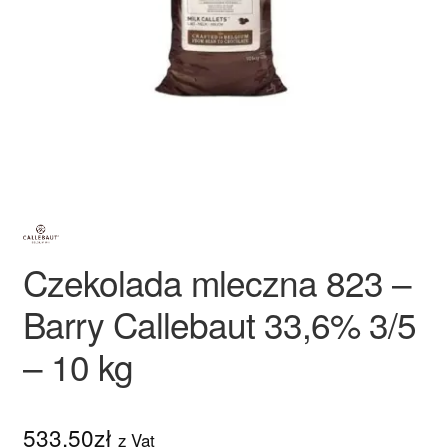
menu
potom
Barwniki w żelu Food Colours
Barwniki w żelu Fractal
Rozwiń
Barwniki w żelu Wilton
menu
potom
Pozostali producenci
Rozwiń
Inne
Czekolada mleczna 823 –
menu
potom
Rozwiń
Tematyczne
Barry Callebaut 33,6% 3/5
menu
– 10 kg
potom
Blog
Wyprzedaż
533.50
zł
z Vat